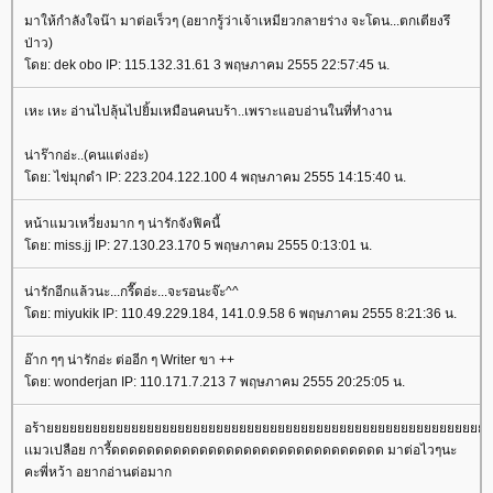
มาให้กำลังใจน๊า มาต่อเร็วๆ (อยากรู้ว่าเจ้าเหมียวกลายร่าง จะโดน...ตกเตียงรึ
ป่าว)
ดย: dek obo IP: 115.132.31.61 3 พฤษภาคม 2555 22:57:45 น.
เหะ เหะ อ่านไปลุ้นไปยิ้มเหมือนคนบร้า..เพราะแอบอ่านในที่ทำงาน
น่าร๊ากอ่ะ..(คนแต่งอ่ะ)
ดย: ไข่มุกดำ IP: 223.204.122.100 4 พฤษภาคม 2555 14:15:40 น.
หน้าแมวเหวี่ยงมาก ๆ น่ารักจังฟิคนี้
ดย: miss.jj IP: 27.130.23.170 5 พฤษภาคม 2555 0:13:01 น.
น่ารักอีกแล้วนะ...กรี๊ดอ่ะ...จะรอนะจ๊ะ^^
ดย: miyukik IP: 110.49.229.184, 141.0.9.58 6 พฤษภาคม 2555 8:21:36 น.
อ๊าก ๆๆ น่ารักอ่ะ ต่ออีก ๆ Writer ขา ++
ดย: wonderjan IP: 110.171.7.213 7 พฤษภาคม 2555 20:25:05 น.
อร้
เเมวเปลือย การี้ดดดดดดดดดดดดดดดดดดดดดดดดดดดดดดด มาต่อไวๆนะ
คะพี่หว้า อยากอ่านต่อมาก