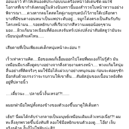
อ่อนเยาว์ ทำให้เห็นองค์ประกอบบนเครื่องหน้าได้เด่นชัด ผมใช้
อกาสที่เขากำลังตกอยู่ในห้วงนินทรานี้มองสำรวจใบหน้าหวานอย่าง
พิจารณา.....ดวงตากลมโตสดใสคู่งามถูกบดบังไว้ภายใต้เปลือกตา
บางที่มีขนตางอนหนาเป็นแพประดับอยู่....จมูกโด่งตรงเป็นสันรับกับ
ครงหน้ามน....รอยหยักบางที่เรียวปากสีหวานเผยอน้อยๆชวน
มอง....ผิวแก้มนวลเนียนที่ต้องแสงจันทร์เปล่งปลั่งน่าสัมผัสดูว่ามันจะ
เนียนนุ่มสักแค่ไหน.....
เสียดายที่เป็นเพียงแค่เด็กหนุ่มหน้าละอ่อน !!
เร็วเท่าความคิด....มือของผมก็เอื้อมออกไปโดยที่ผมเองก็ไม่รู้ตัว มัน
เหมือนมีแรงดึงดูดบางอย่างจากสิ่งสวยงามตรงหน้า.... พวงแก้มใสนุ่ม
ลื่นอย่างที่คิดจริงๆ ผมใช้มือไล้แผ่วเบาอย่างทนุถนอม ก่อนจะค่อยๆชัก
มือกลับด้วยเกรงว่าจะรบกวนให้เขาตื่น....สัมผัสอุ่นของเนื้อนวลยังติด
อยู่ที่ปลายนิ้ว
.เดี๋ยวนะ....ปลายนิ้วงั้นเหรอ!?!......
ผมยกฝ่ามือใหญ่ทั้งสองข้างของตัวเองขึ้นมาดูให้เต็มตา
เฮ้ย!! นี่ผมได้กลับร่างกลายเป็นมนุษย์เหมือนเดิมแล้วเหรอเนี่ย!?! ผม
ทะลึ่งลุกพรวดขึ้นนั่งทันที ลองใช้มือหยิกแขนตัวเองดู....โอ๊ย! เจ็บ
จริงๆด้วย งั้นก็ไม่ใช่ฝันน่ะสิ!!