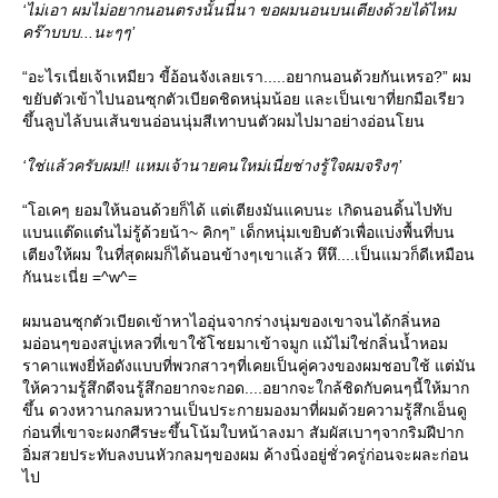
‘ไม่เอา ผมไม่อยากนอนตรงนั้นนี่นา ขอผมนอนบนเตียงด้วยได้ไหม
คร๊าบบบ...นะๆๆ’
“อะไรเนี่ยเจ้าเหมียว ขี้อ้อนจังเลยเรา.....อยากนอนด้วยกันเหรอ?” ผม
ขยับตัวเข้าไปนอนซุกตัวเบียดชิดหนุ่มน้อย และเป็นเขาที่ยกมือเรียว
ขึ้นลูบไล้บนเส้นขนอ่อนนุ่มสีเทาบนตัวผมไปมาอย่างอ่อนโยน
‘ใช่แล้วครับผม!! แหมเจ้านายคนใหม่เนี่ยช่างรู้ใจผมจริงๆ’
“โอเคๆ ยอมให้นอนด้วยก็ได้ แต่เตียงมันแคบนะ เกิดนอนดิ้นไปทับ
บนแต๊ดแต๋นไม่รู้ด้วยน้า~ คิกๆ” เด็กหนุ่มเขยิบตัวเพื่อแบ่งพื้นที่บน
เตียงให้ผม ในที่สุดผมก็ได้นอนข้างๆเขาแล้ว หึหึ....เป็นแมวก็ดีเหมือน
กันนะเนี่ย =^w^=
ผมนอนซุกตัวเบียดเข้าหาไออุ่นจากร่างนุ่มของเขาจนได้กลิ่นหอ
มอ่อนๆของสบู่เหลวที่เขาใช้โชยมาเข้าจมูก แม้ไม่ใช่กลิ่นน้ำหอม
ราคาแพงยี่ห้อดังแบบที่พวกสาวๆที่เคยเป็นคู่ควงของผมชอบใช้ แต่มัน
ห้ความรู้สึกดีจนรู้สึกอยากจะกอด....อยากจะใกล้ชิดกับคนๆนี้ให้มาก
ขึ้น ดวงหวานกลมหวานเป็นประกายมองมาที่ผมด้วยความรู้สึกเอ็นดู
ก่อนที่เขาจะผงกศีรษะขึ้นโน้มใบหน้าลงมา สัมผัสเบาๆจากริมฝีปาก
อิ่มสวยประทับลงบนหัวกลมๆของผม ค้างนิ่งอยู่ชั่วครู่ก่อนจะผละก่อน
ไป