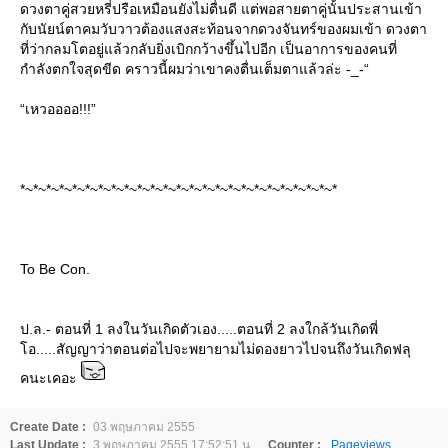
ดวงตาคู่สวยหรี่ปรือเหมือนยังไม่ตื่นดี แต่พอสายตาคู่นั้นประสานเข้า
กับนัยน์ตาคมวับวาวต้องแสงสะท้อนจากดวงจันทร์ของผมเข้า ดวงตา
ที่ว่ากลมโตอยู่แล้วกลับยิ่งเบิกกว้างขึ้นไปอีก เป็นอาการของคนที่
กำลังตกใจสุดขีด คราวนี้ผมว่าเขาคงตื่นเต็มตาแล้วล่ะ -_-“
“เหวออออ!!!”
*~*~*~*~*~*~*~*~*~*~*~*~*~*~*~*~*~*~*~*~*~*~*~*~*
To Be Con.
ป.ล.- ตอนที่ 1 ลงในวันเกิดตัวเอง.....ตอนที่ 2 ลงใกล้วันเกิดพี่
อ.....สัญญาว่าตอนต่อไปจะพยายามไม่ดองยาวไปจนถึงวันเกิดฟลุ
คนะเคอะ
Create Date :
03 พฤษภาคม 2555
Last Update :
3 พฤษภาคม 2555 17:52:51 น.
Counter :
Pageviews.