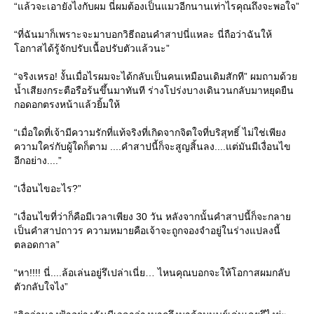
“แล้วจะเอายังไงกับผม นี่ผมต้องเป็นแมวอีกนานเท่าไรคุณถึงจะพอใจ”
“ที่ฉันมาก็เพราะจะมาบอกวิธีถอนคำสาปนี่แหละ นี่ถือว่าฉันให้
อกาสได้รู้จักปรับเนื้อปรับตัวแล้วนะ”
“จริงเหรอ! งั้นเมื่อไรผมจะได้กลับเป็นคนเหมือนเดิมสักที” ผมถามด้ว
น้ำเสียงกระตือรือร้นขึ้นมาทันที ร่างโปร่งบางเดินวนกลับมาหยุดยืน
กอดอกตรงหน้าแล้วยิ้มให้
“เมื่อใดที่เจ้ามีความรักที่แท้จริงที่เกิดจากจิตใจที่บริสุทธิ์ ไม่ใช่เพียง
ความใคร่กับผู้ใดก็ตาม ....คำสาปนี้ก็จะสูญสิ้นลง....แต่มันมีเงื่อนไข
อีกอย่าง....”
“เงื่อนไขอะไร?”
“เงื่อนไขที่ว่าก็คือมีเวลาเพียง 30 วัน หลังจากนั้นคำสาปนี้ก็จะกลา
เป็นคำสาปถาวร ความหมายคือเจ้าจะถูกจองจำอยู่ในร่างแปลงนี้
ตลอดกาล”
“หา!!!! นี่....ล้อเล่นอยู่รึเปล่าเนี่ย… ไหนคุณบอกจะให้โอกาสผมกลับ
ตัวกลับใจไง”