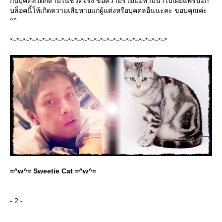
กับบุคคลใดก็ตามในชีวิตจริง ขอความร่วมมือห้ามนำไปเผยแพร่นอก
บล็อคนี้ให้เกิดความเสียหายแก่ผู้แต่งหรือบุคคลอื่นนะคะ ขอบคุณค่ะ
^^
*~*~*~*~*~*~*~*~*~*~*~*~*~*~*~*~*~*~*~*~*~*~*~*~*
=^w^= Sweetie Cat =^w^=
- 2 -