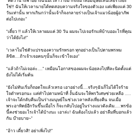
“คิดว่านางฟ้าอย่างฉันมีเวลาว่างมากถึงมาล้อมนุษย์เล่นเลยรึไงย่ะ
ช่!! ฉันให้เวลานายได้ทดสอบความจริงใจของตัวเอง แต่เพียงแค่ 30
วันเท่านั้น หากเกินกว่านั้นเจ้าก็จงกลายร่างเป็นเจ้าแมวน้อยผู้อาภัพ
ต่อไปเถอะ”
“เดี๋ยว !! แล้วให้เวลาผมแค่ 30 วัน ผมจะไปเจอรักแท้บ้าบออะไรที่คุณ
ว่าได้ยังไง!”
“เวลาไม่ใช่ตัวแปรของความรักหรอก ทุกอย่างเป็นไปตามพรหม
ลิขิต....ถ้าเจ้าเจอคนๆนั้นก็จะเข้าใจเอง”
“แล้วถ้าไม่เจอล่ะ....” เหมือนโอกาสของผมจะน้อยลงไปทีละนิดตั้งแต่
ังไม่ได้เริ่มต้น
“ยังไม่ทันเริ่มก็ถอดใจแล้วเหรอ เอาอย่างนี้....จริงๆฉันก็ไม่ได้ใจร้า
จดำหรอกนะ แค่ทำไปตามหน้าที่ งั้นฉันจะให้พรวิเศษช่วยเหลือ .....
เจ้าจะได้กลับคืนเป็นร่างมนุษย์ในช่วงเวลาหลังเที่ยงคืน จนเมื่อ
พระอาทิตย์อีกวันขึ้นเมื่อไร ก็จะกลับไปอยู่ในร่างแมวดังเดิม.....พรข้อ
นี้คงช่วยอะไรเจ้าได้บ้างนะ เอาล่ะ! ฉันต้องไปแล้ว อย่าลืมที่บอกแล้ว
กัน บ๊ายบาย~”
“อ้าว เดี๋ยวสิ! อย่าเพิ่งไป!”