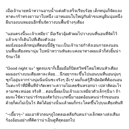
เมื่อเจ้านายหน้าหวานอาบน้ำแต่งตัวเสร็จเรียบร้อย เด็กหนุ่มก็จัดแจง
หาตะกร้าทรงยาวมาใบหนึ่ง เอาหมอนใบใหญ่กับผ้าขนหนูผืนนุ่มหนึ่ง
ผืนรองบนหมอนอีกชั้นจัดวางบนพื้นข้างๆเตียง
“นอนตรงนี้นะเจ้าเหมียว” มือเรียวอุ้มตัวผมไปวางบนที่นอนที่จัดไว้
ล้วเขาก็เดินไปที่เตียงตัวเอง
ผมนั่งมองเด็กหนุ่มที่ตอนนี้มีฐานะเป็นเจ้านายกำลังเอนกายลงนอน
บนพื้นเตียงหนานุ่ม ใบหน้าหวานหันตะแคงมาทางผมแล้วก็ส่งยิ้มน่า
รักมาให้
“Good night นะ” พูดจบเขาก็เอื้อมมือก็ปิดสวิทช์โคมไฟบนหัวเตียง
ผมมองร่างบนเตียงตาละห้อย....นึกอยากจะขึ้นไปนอนบนที่นอนนุ่มๆ
ซุกไออุ่นจากร่างนุ่มนิ่มนั่นซะจริงๆ อ๊ะๆ! ผมก็แค่รู้สึกอัดอัดที่ต้องนอน
นตะกร้าที่มีพื้นที่จำกัดเพราะความไม่เคยชินหรอกน่า เปล่าคิดอะไร
ลามกซะหน่อย จริงสิ....ตอนนี้ผมเป็นเจ้าแมวเหมียวตัวเล็กๆนี่นา ถ้า
ผมจะใช้ความน่ารักของสัตว์ประเภทนี้มาออดอ้อนคนน่ารักขอนอน
ด้วยก็คงไม่เป็นไร คิดได้อย่างนั้นแล้วผมก็กระโดดขึ้นไปบนเตียงทันที
“~เมี๊ยวๆ~” ผมเอาหัวกลมๆถูไถคลอเคลียกับคนร่างเล็กพลางส่งเสียง
ร้องอ้อนอย่างที่คิดว่าน่าเอ็นดูที่สุดออกไป