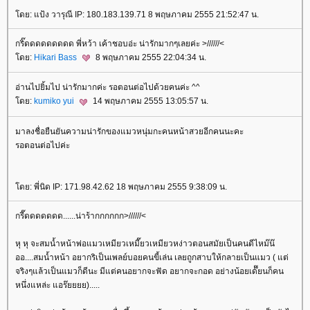
ดย: แป้ง วารุณี IP: 180.183.139.71 8 พฤษภาคม 2555 21:52:47 น.
กริ๊ดดดดดดดดด พี่หว้า เค้าชอบอ่ะ น่ารักมากๆเลยค่ะ >//////<
ดย:
Hikari Bass
8 พฤษภาคม 2555 22:04:34 น.
อ่านไปยิ้มไป น่ารักมากค่ะ รอตอนต่อไปด้วยคนค่ะ ^^
ดย:
kumiko yui
14 พฤษภาคม 2555 13:05:57 น.
มาลงชื่อยืนยันความน่ารักของแมวหนุ่มกะคนหน้าสวยอีกคนนะคะ
รอตอนต่อไปค่ะ
ดย: พี่นิด IP: 171.98.42.62 18 พฤษภาคม 2555 9:38:09 น.
กรี๊ดดดดดดด......น่าร้ากกกกกก>//////<
หุ หุ จะสมน้ำหน้าพ่อแมวเหมียวเหมี๊ยวเหมียวหง่าวตอนสมัยเป็นคนดีไหม๊น๊
ออ....สมน้ำหน้า อยากริเป็นเพลย์บอยคนขี้เล่น เลยถูกสาบให้กลายเป็นแมว ( แต่
จริงๆแล้วเป็นแมวก็ดีนะ มีแต่คนอยากจะฟัด อยากจะกอด อย่างน้อยเด๊๊ยนก็คน
หนึ่งแหล่ะ แอร๊ยยยย).....