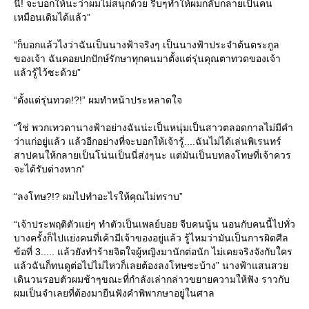
นี้! จะบอกให้นะว่าผมไม่สนุกด้วย รีบๆทำให้ผมกลับกลายเป็นคน
เหมือนเดิมได้แล้ว”
“ก็บอกแล้วไงว่าฉันเป็นนางฟ้าจริงๆ เป็นนางฟ้าประจำต้นตระกูล
ของเจ้า ฉันคอยปกปักษ์รักษาทุกคนมาตั้งแต่รุ่นคุณตาทวดของเจ้า
ล้วรู้ไว้ซะด้วย”
“ตั้งแต่รุ่นทวด!?!” ผมทำหน้าประหลาดใจ
“ใช่ พวกเทวดานางฟ้าอย่างฉันน่ะเป็นหนุ่มเป็นสาวตลอดกาลไม่มีคำ
ว่าแก่อยู่แล้ว แล้วอีกอย่างที่จะบอกให้เจ้ารู้....ฉันไม่ได้เล่นพิเรนทร์
สาปคนให้กลายเป็นโน่นเป็นนี่ส่งๆนะ แต่มันเป็นบทลงโทษที่เจ้าควร
จะได้รับต่างหาก”
“ลงโทษ?!? ผมไปทำอะไรให้คุณไม่ทราบ”
“เจ้าประพฤติตัวแย่ๆ ทำตัวเป็นเพลย์บอย จีบคนนู้น นอนกับคนนี้ไปทั่ว
บางครั้งก็ไปแย่งคนที่เค้ามีเจ้าของอยู่แล้ว รู้ไหมว่ามันเป็นการผิดศีล
ข้อที่ 3..... แล้วยังทำร้ายจิตใจผู้หญิงมานักต่อนัก ไม่เคยจริงจังกับใคร
ล้วฉันก็ทนดูต่อไปไม่ไหวก็เลยต้องลงโทษซะบ้าง” นางฟ้าแสนสว
เดินวนรอบตัวผมช้าๆขณะที่กำลังเล่ากล่าวขยายความให้ฟัง ราวกับ
ผมเป็นจำเลยที่ต้องมายืนฟังคำพิพากษาอยู่ในศาล