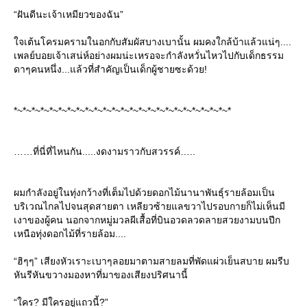
“ฝันดีนะเจ้าเหมียวของฉัน”
จเต้นโครมครามในอกกับสัมผัสบางเบานั้น ผมคงใกล้บ้าแล้วแน่ๆ....
เพลย์บอยเจ้าเสน่ห์อย่างผมน่ะเหรอจะกำลังหวั่นไหวไปกับเด็กธรรม
ดาๆคนหนึ่ง...แล้วที่สำคัญเป็นเด็กผู้ชายซะด้วย!
*~*~*~*~*~*~*~*~*~*~*~*~*~*~*~*~*~*~*~*~*~*~*~*~*
ที่นี่ที่ไหนกัน.....งดงามราวกับสวรรค์…..
ผมกำลังอยู่ในทุ่งกว้างที่เต็มไปด้วยดอกไม้นานาพันธุ์รายล้อมเป็น
บริเวณไกลไปจนสุดสายตา เหลียวซ้ายแลขวาไปรอบกายก็ไม่เห็นมี
เงาของผู้คน นอกจากหมู่มวลผีเสื้อที่บินอวดลวดลายสวยงามบนปีก
เหนือทุ่งดอกไม้ที่รายล้อม....
“ฮิๆๆ” เสียงหัวเราะเบาๆลอยมาตามสายลมที่พัดแผ่วเย็นสบาย ผมรีบ
หันรีหันขวางมองหาที่มาของเสียงปริศนานี้
“ใคร? มีใครอยู่แถวนี้?”