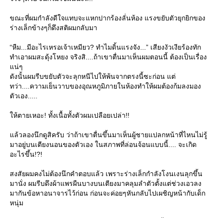
ขณะที่ผมกำลังดีใจแทบจะแหกปากร้องลั่นห้อง แรงขยับตัวยุกยิกของ
ร่างเล็กข้างๆก็ดึงสติผมกลับมา
“หืม...มีอะไรเหรอเจ้าเหมียว? ทำไมดิ้นแรงจัง...” เสียงงัวเงียร้องทัก
ทำเอาผมสะดุ้งโหยง จริงสิ....ถ้าเขาตื่นมาเห็นผมตอนนี้ ต้องเป็นเรื่อง
น่ๆ
ดังนั้นผมรีบขยับตัวจะลุกหนีไปให้พ้นจากตรงนี้ซะก่อน แต่
ทว่า....ความเย็นวาบของอุณหภูมิภายในห้องทำให้ผมต้องก้มลงมอง
ตัวเอง.....
ห้ตายเหอะ! ทั้งเนื้อทั้งตัวผมเปลือยเปล่า!!
ล้วลองนึกดูสิครับ ว่าถ้าเขาตื่นขึ้นมาเห็นผู้ชายแปลกหน้าที่ไหนไม่รู้
มาอยู่บนเตียงนอนของตัวเอง ในสภาพที่ล่อนจ้อนแบบนี้.... จะเกิด
อะไรขึ้น!?!
สงสัยผมคงไม่ต้องนึกคำตอบแล้ว เพราะร่างเล็กกำลังโงนเงนลุกขึ้น
มานั่ง ผมรีบดึงผ้าแพรผืนบางบนเตียงมาคลุมลำตัวตั้งแต่ช่วงเอวลง
มากันข้อหาอนาจารไว้ก่อน ก่อนจะค่อยๆหันกลับไปเผชิญหน้ากับเด็ก
หนุ่ม