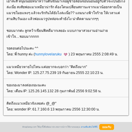
เอาล่ะสิ หนุ่มน้อยหน้าหวานตื่นขึ้นมาเจอผู้ชายล่อนจ้อนนอนอยู่กับตัวจะเป็นยังไง
ล่ะเนี่ย สงสัยพ่อแมวเหมียวน่ารัก ต้องโดนเปลี่ยนสถานะจากแมวน้อยกลายเป็น
มวขโมยแหงๆ แล้วจะรักกันได้ยังไงล่ะเนี่ย?? แถมนางฟ้าใจร้าย ให้เวลาแค่
สามสิบวันเอง แล้วพ่อแมวรูปหล่อจะทำยังไง น่าติดตามมากๆๆ
ชอบมากค่ะ ลูกหว้าเขียนฟิคดีมากเลยอ่ะ แบบภาษาสวยงามอ่านง่า
เข้าใจ....ชอบมากกกก
รอตอนต่อไปนะคะ ^^
ดย: พี่ hunny ค่ะ (
hunnylovelaruku
) 23 พฤษภาคม 2555 2:08:49 น.
มวเหมียวหายไปไหน แค่อยากจะบอกว่า "คิดถึงมาก"
ดย: Wonder IP: 125.27.75.239 19 กันยายน 2555 22:10:23 น.
ขอเถอะมาลงต่อเถอะนะคะ
ดย: เดือน IP: 125.26.145.132 28 กุมภาพันธ์ 2556 9:02:58 น.
คิดถึงแมวเหมียวจังเลยค่ะ @_@"
ดย: wonder IP: 61.7.160.6 13 พฤษภาคม 2556 12:30:00 น.
BlogGang.com ใช้คุกกี้เพื่อพัฒนาประสบการณ์การใช้งานของคุณ
อ่านเพิ่มเติมได้ที่นี่