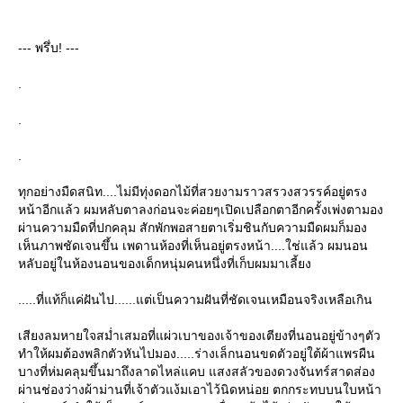
--- พรึ่บ! ---
.
.
.
ทุกอย่างมืดสนิท....ไม่มีทุ่งดอกไม้ที่สวยงามราวสรวงสวรรค์อยู่ตรง
หน้าอีกแล้ว ผมหลับตาลงก่อนจะค่อยๆเปิดเปลือกตาอีกครั้งเพ่งตามอง
ผ่านความมืดที่ปกคลุม สักพักพอสายตาเริ่มชินกับความมืดผมก็มอง
เห็นภาพชัดเจนขึ้น เพดานห้องที่เห็นอยู่ตรงหน้า....ใช่แล้ว ผมนอน
หลับอยู่ในห้องนอนของเด็กหนุ่มคนหนึ่งที่เก็บผมมาเลี้ยง
.....ที่แท้ก็แค่ฝันไป......แต่เป็นความฝันที่ชัดเจนเหมือนจริงเหลือเกิน
เสียงลมหายใจสม่ำเสมอที่แผ่วเบาของเจ้าของเตียงที่นอนอยู่ข้างๆตัว
ทำให้ผมต้องพลิกตัวหันไปมอง.....ร่างเล็กนอนขดตัวอยู่ใต้ผ้าแพรผืน
บางที่ห่มคลุมขึ้นมาถึงลาดไหล่แคบ แสงสลัวของดวงจันทร์สาดส่อง
ผ่านช่องว่างผ้าม่านที่เจ้าตัวแง้มเอาไว้นิดหน่อย ตกกระทบบนใบหน้า