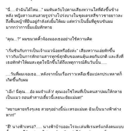
“นี่….จำฉันได้ไหม...” ผมหันควับไปตามเสียงหวานใสที่ดังขึ้นข้าง
หลัง หญิงสาวแสนสวยรูปร่างโปร่งบางในชุดเดรสสีขาวชายยาวละ
ถึงพื้นหญ้าที่ยืนอยู่กำลังส่งยิ้มให้ผม แต่ทว่าเป็นยิ้มที่ดูขบขันผม
มากกว่าการยิ้มแย้มทักทา
“คุณ...?” ผมขมวดคิ้วจ้องมองเธออย่างใช้ความคิด
“เริ่มชินกับการเป็นเจ้าแมวน้อยหรือยังล่ะ” เสียงหวานเอ่ยทักขึ้น
ราวกับเป็นการทักถามสารทุกข์สุกดิบของคนคุ้นเคยกันปกติ และสิ่งที่
เธอทักทำให้ผมสะดุดใจนึกขึ้นได้ถึงเหตุการณ์คืนวันนั้น.....
....วันที่ผมเจอเธอ....หลังจากนั้นเรื่องราวเหลือเชื่อแปลกประหลาดก็
เกิดขึ้นกับผม
“เอ๊ะ! นี่คุณ....อ๋อ ผมจำแล้ว! คุณเองใช่ไหมที่เป็นคนสาปผมให้กลา
เป็นแมว ถอนคำสาปเดี๋ยวนี้เลยนะยัยแม่มด!”
“หยาบคายจริงๆเลย สวยๆอย่างนี้น่ะเหรอแม่มด ฉันเป็นนางฟ้าต่าง
หาก!”
“ฮึ! นางฟ้าเหรอ?..... นางฟ้าบ้าบออะไรจะเล่นพิเรนทร์แกล้งคนแบบ