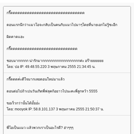
กรี๊ดดดดดดดดดดดดดดดดดดดดดดดดดดดดดดด
ตอนแรกนึกว่าแมวโอจะกลับเป็นคนกับแมวไปมาๆโดยที่นายเอกไม่รู้ซะอีก
ผิดคาดแฮะ
กรี๊ดดดดดดดดดดดดดดดดดดดดดดดดดดดด
ชอบมากกกกก น่ารักมากกกกกกกกกกกกกกกกกกค่ะ อร๊า
ดย: ปอ IP: 49.48.55.220 3 พฤษภาคม 2555 21:34:45 น.
กรี๊ดดดค่่ะดีใจมากเลยตอนใหม่มาแล้ว
ตอนต่อไปถ้าเปนวันเกิดพี่ฟลุคก้อยาวไปนะคะพี่ลูกหว้า 5555
ขอเร็วกว่านั้นได้มั้ยอ่่ะ
ดย: mooyok IP: 58.8.101.137 3 พฤษภาคม 2555 21:50:37 น.
พี่โอเป็นเเมว เเล้วพวกเราเป็นอะไรดี? ฮ่าๆๆๆ