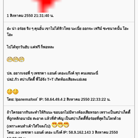
1 สิงหาคม 2550 21:31:40 น.
อ่ะ น่า อร่อย จิง ๆ คุนอั๋น เขาไม่ได้หิวโหย นะเนี่ย ออกจะ เฟริม์ ซะขนาดนั้น โฮะ
ฮะ
ไปได้ทุกวันฮับ แค่ฟรี ก็พอหละ
ปล. อยากเจอพี่ ๆ เพชรดา แอนด์ เดอะแก๊งค์ ทุก คนเลยนะนี่
ปล2.กัว สปาเก๊ตตี้ พี่โอ๋จัง T=T เกิดท้องเสียละแย่เล
ดย: Ipanemafool` IP: 58.64.49.4 2 สิงหาคม 2550 22:33:22 น.
ถ้าใครอยากกินจะทำให้กินนะ ขอบอกไม่มีทางท้องเสียหรอก เพราะเป็นสปาเก็ตตี้
ที่ถูกหลักอนามัย สะอาด แล้วที่สำคัญ เป็นสปาเก็ตตี้ที่อร่อยที่สุดในโลกด้ว
(เพราะคนทำเค้าใส่ใจลงไป)
ดย: ao เพชรดา แอนด์ เดอะ แก๊งค์ IP: 58.9.162.143 3 สิงหาคม 2550