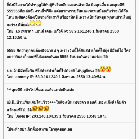
ก็ยังมีโอกาสได้ทำบุญให้กับผู้หิวโหยอีกสองคนด้วยคือ คือคุณอั๋น และคุณพีพี
555555ล้อเล่นจ๊ะ งานนี้ฟรีจ๊ะ แต่อยากทราบวันและเวลาเหมือนกันว่าจะได้วัน
ไหน สงสัยคงต้องเป็นช่วงวันเสาร์ หรืออาทิตย์ เพราะเป็นวันหยุด ทุกคนส่วนใหญ่
จะว่าง ดีมั้ยค่ะ
ดย: ao เพชรดา แอนด์ เดอะ แก๊งค์ IP: 58.9.161.240 1 สิงหาคม 2550
12:10:50 น.
5555 คิดว่าทุกคนต้องอิจฉาแน่ ๆ เพราะวันนี้ได้กินสปาเก็ตตี้ไข่กุ้ง ฝีมือพี่โอ๋ ใคร
อยากกินละก็ บอกพี่โอ๋เองละกันนะ 5555 รับประกันความอร่อย อิอิ
ปล. ถ้ามีมีทติ้งกัน พี่โอ๋ทำสปาเก็ตตี้ไปด้วยจิ ได้บุญอีกนะ อิอิ
ดย: aommy IP: 58.9.161.240 1 สิงหาคม 2550 13:40:54 น.
***คุณพีพี..เข้าไปเช็คเมลแล้วแต่ม่ะมีนะค่ะ
เย้เย้...บ้านเริ่มแจ่มใสแว้วว+++ใกล้จะเป็น เพชรดา แอนด์ เดอะแก๊งค์ เต็มตัว
ล้วนะพี่โอ๋...อิอิ
ดย: ๋่JaNg IP: 203.146.104.35 1 สิงหาคม 2550 13:48:18 น.
อ๋จะทำสปาเก็ตตี้เองเหรอ โอวสุดยอดเล