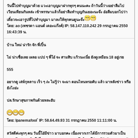
วันนี้ไปทำบุญมาด้วย แวะเอาบุญมาฝากทุกๆ คนนะคะ ถ้าวันนี้ว่างอย่าลืมไป
เวียนเทียนกันหล่ะ เข้าพรรษาแล้วก็อย่าลืมทำบุญกันเยอะนะจ๊ะ อ๋อลืมบอกไปว่า
เดี๋ยวจะเอารูปที่ไปทำบุญมา มาลงให้ทุกคนดูนะจ๊ะ
ดย: ao (เพชรดา แอนด์ เดอะแก๊งค์) IP: 58.147.110.242 29 กรกฎาคม 2550
16:43:39 น.
บ้าน ใหม่ น่ารัก จัก พี่เปิ้น
ไม่ น่าเชื่อเลย เผลอ แปป ๆ พี่โอ๋ จะ สามสิบ แร้วนะเนี่ย ยังดูเหมือน 18 อยู่เร
555
อยากดู เล่ห์กุหลาบ เร็ว ๆ ง่ะ ไม่รู้ว่า จะมา ตอนไหนหรอคับ แล้ว มาหลังข่าว หรือ
ังไงอ่ะ
ปล.รักษาสุขภาพกันด้วยหละฮับ
ดย: Ipanemafool` IP: 58.64.49.93 31 กรกฎาคม 2550 11:11:00 น.
สวัสดีค่ะทุกๆ คน วันนี้โอ๋มีข่าว มาบอกคะ เนื่องจากเราได้มีการรวมตัวมาเป็น