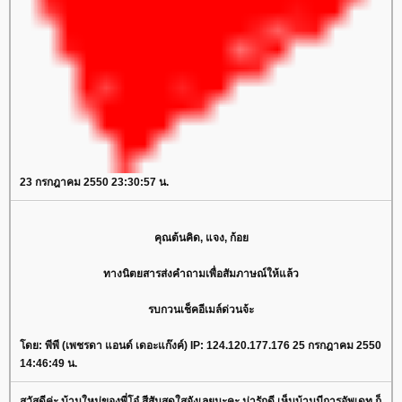
23 กรกฎาคม 2550 23:30:57 น.
คุณต้นคิด, แจง, ก้อ
ทางนิตยสารส่งคำถามเพื่อสัมภาษณ์ให้แล้ว
รบกวนเช็คอีเมล์ด่วนจ้ะ
ดย: พีพี (เพชรดา แอนด์ เดอะแก๊งค์) IP: 124.120.177.176 25 กรกฎาคม 2550
14:46:49 น.
สวัสดีค่ะ บ้านใหม่ของพี่โอ๋ สีสันสดใสจังเลยนะคะ น่ารักดี เห็นบ้านมีการอัพเดท ก็