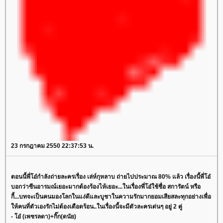
23 กรกฎาคม 2550 22:37:53 น.
ตอนนี้พี่โอ๋กำลังถ่ายละครเรื่อง เล่ห์กุหลาบ ถ่ายไปประมาณ 80% แล้ว เรื่องนี้พี่โอ๋
บอกว่าซีนอารมณ์เยอะมากต้องร้องไห้เยอะ...ในเรื่องพี่โอ๋ใช้ชื่อ สการัตน์ หรือ
กี้...บทจะเป็นคนมองโลกในแง่ดีและบูชาในความรักมากยอมเสียสละทุกอย่างเพื่อ
ห้คนที่ตัวเองรักไม่ต้องเดือดร้อน..ในเรื่องนี้จะมีตัวละครเด่นๆ อยู่ 2 คู่
- โอ๋ (เพชรลดา)+กิ๊ก(ดนัย)