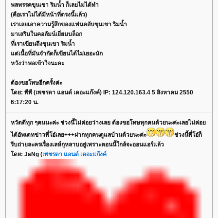
พลพรรคขุนเขา ริมน้ำ ก็เลยไม่ได้ทำ
(คือเราไม่ได้มีหน้าที่ตรงนี้แล้ว)
เราเลยเอาความรู้สึกของแฟนคลับขุนเขา ริมน้ำ
มาเสริมในคอลัมน์เยี่ยมบล็อก
ที่เราเขียนถึงขุนเขา ริมน้ำ
ต่เนื้อที่มันจำกัดก็เขียนได้ไม่เยอะนัก
หวังว่าพอเข้าใจนะคะ
ต้องขอโทษอีกครั้งค่ะ
ดย: พีพี (เพชรดา แอนด์ เดอะแก๊งค์) IP: 124.120.163.4 5 สิงหาคม 2550
6:17:20 น.
หวัดดีทุก ๆคนนะค่ะ ช่วงนี้ไม่ค่อยว่างเลย ต้องขอโทษทุกคนด้วยนะค่ะเลยไม่ค่อ
ได้อัพเดทข่าวพี่โอ๋เลย+++ฝากทุกคนดูแลบ้านด้วยนะค่ะ
ช่วงนี้พี่โอ๋ก็
รีบถ่ายละครเรื่องเลห์กุหลาบอยู่เพราะตอนนี้ใกล้จะออนแอร์แล้ว
ดย: JaNg (
เพชรดา แอนด์ เดอะแก๊งค์