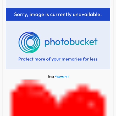
ดย:
Yoawarat