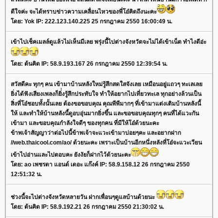
ดีใจค่ะ จะได้ทราบข่าวความเคลื่อนไหวของพี่โอ๋คิดถึงนะคะ
ดย: Yok IP: 222.123.140.225 25 กรกฎาคม 2550 16:00:49 น.
เข้าไปเช็คเมลล์ดูแล้วไม่เห็นมีเลย พรุ่งนี้ไปต่างจังหวัดจะไม่ได้เข้าเน็ต ทำไงดีอ่ะ
ดย: ต้นคิด IP: 58.9.193.167 26 กรกฎาคม 2550 12:39:54 น.
สวัสดีคะ ทุกๆ คน เข้ามาบ้านหลังใหม่รู้สึกสดใสจังเลย เหมือนอยู่แถวๆ ทะเลเล
ิ่งได้ฟังเสียงเพลงก็ยิ่่งรู้สึกประทับใจ ทำให้อยากไปเที่ยวทะเล ทุกอย่างล้วนเป็น
สิ่งที่โอ๋ชอบทั้งนั้นเลย ต้องขอขอบคุณ คุณพีพีมากๆ ที่เข้ามาแต่งเติมบ้านหลังนี้
ห้ และทำให้บ้านหลังนี้ดูอบอุ่นมากยิ่งขึ้น และขอขอบคุณทุกๆ คนที่ได้แวะกัน
เข้ามา และขอบคุณกำลังใจดีๆ ของทุกคน ที่มีให้โอ๋ด้วยนะคะ
ข้าพเจ้าสัญญาว่าต่อไปนี้ข้าพเจ้าจะแวะเข้ามาบ่อยๆคะ และอยากฝาก
//web.thaicool.com/ao/ ด้วยนะคะ เพราะเป็นบ้านอีกหนึ่งหลังที่โอ๋จะแวะเวียน
เข้าไปอ่านและไปตอบคะ ยังงัยก็ฝากไว้ด้วยนะคะ
ดย: ao เพชรดา แอนด์ เดอะ แก๊งค์ IP: 58.9.158.12 26 กรกฎาคม 2550
12:51:32 น.
ช่วงนี้จะไปต่างจังหวัดหลายวัน ฝากเพื่อนๆดูแลบ้านด้วยนะ
ดย: ต้นคิด IP: 58.9.192.21 26 กรกฎาคม 2550 21:30:02 น.