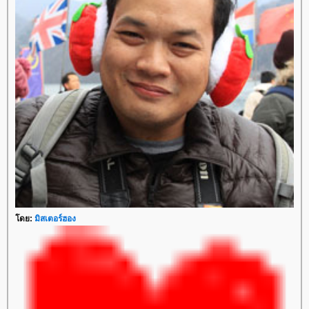
ดย:
มิสเตอร์ฮอง