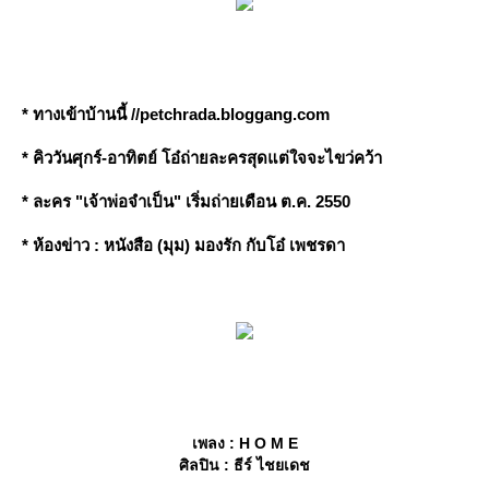
* ทางเข้าบ้านนี้ //petchrada.bloggang.com
* คิววันศุกร์-อาทิตย์ โอ๋ถ่ายละครสุดแต่ใจจะไขว่คว้า
* ละคร "เจ้าพ่อจำเป็น" เริ่มถ่ายเดือน ต.ค. 2550
* ห้องข่าว : หนังสือ (มุม) มองรัก กับโอ๋ เพชรดา
เพลง : H O M E
ศิลปิน : ธีร์ ไชยเดช