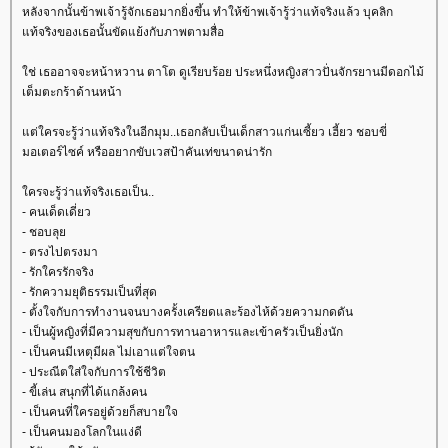
หลังจากนั้นข้าพเจ้ารู้จักเธอมากยิ่งขึ้น ทำให้ข้าพเจ้ารู้ว่าแท้จริงแล้ว บุคลิก
แท้จริงของเธอนั้นขัดแย้งกับภาพตามสื่อ
ใช่ เธออาจจะหน้าหวาน ตาโต ดูเรียบร้อย ประหนึ่งหญิงสาวปั่นจักรยานมีดอกไม้
เต็มตะกร้าด้านหน้า
แต่ใครจะรู้ว่าแท้จริงในอีกมุม..เธอกลับเป็นเด็กสาวแก่นเซี้ยว เฮี้ยว ชอบขี่
มอเตอร์ไซค์ หรืออยากขับเวสป้าคันเท่ขนาดน่ารัก
ใครจะรู้ว่าแท้จริงเธอเป็น..
- คนเด็ดเดี่ยว
- ชอบลุย
- ตรงไปตรงมา
- รักใครรักจริง
- รักความยุติธรรมเป็นที่สุด
- ตั้งใจกับการทำงานจนบางครั้งเครียดและร้องไห้ด้วยความกดดัน
- เป็นผู้หญิงที่มีความสุขกับการทานอาหารและเข้าครัวเป็นยิ่งนัก
- เป็นคนมีเหตุมีผล ไม่เอาแต่ใจตน
- ประณีตใส่ใจกับการใช้ชีวิต
- ขี้เล่น สนุกที่ได้แกล้งคน
- เป็นคนที่ใครอยู่ด้วยก็สบายใจ
- เป็นคนมองโลกในแง่ดี