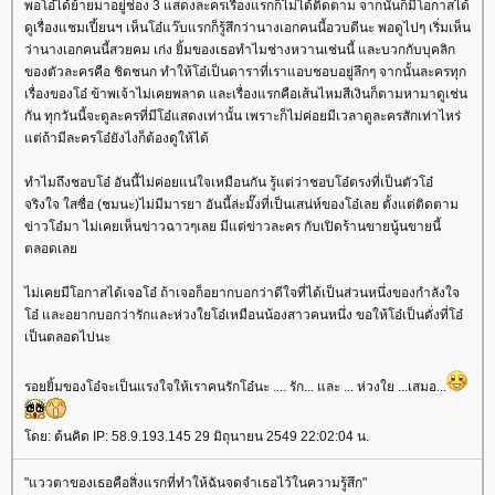
พอโอ๋ได้ย้ายมาอยู่ช่อง 3 แสดงละครเรื่องแรกก็ไม่ได้ติดตาม จากนั้นก็มีโอกาสได้
ดูเรื่องแชมเปี้ยนฯ เห็นโอ๋แว๊บแรกก็รู้สึกว่านางเอกคนนี้อวบดีนะ พอดูไปๆ เริ่มเห็น
ว่านางเอกคนนี้สวยคม เก่ง ยิ้มของเธอทำไมช่างหวานเช่นนี้ และบวกกับบุคลิก
ของตัวละครคือ ชิดชนก ทำให้โอ๋เป็นดาราที่เราแอบชอบอยู่ลึกๆ จากนั้นละครทุก
เรื่องของโอ๋ ข้าพเจ้าไม่เคยพลาด และเรื่องแรกคือเส้นไหมสีเงินก็ตามหามาดูเช่น
กัน ทุกวันนี้จะดูละครที่มีโอ๋แสดงเท่านั้น เพราะก็ไม่ค่อยมีเวลาดูละครสักเท่าไหร่
แต่ถ้ามีละครโอ๋ยังไงก็ต้องดูให้ได้
ทำไมถึงชอบโอ๋ อันนี้ไม่ค่อยแน่ใจเหมือนกัน รู้แต่ว่าชอบโอ๋ตรงที่เป็นตัวโอ๋
จริงใจ ใสซื่อ (ชมนะ)ไม่มีมารยา อันนี้ล่ะมั๊งที่เป็นเสน่ห์ของโอ๋เลย ตั้งแต่ติดตาม
ข่าวโอ๋มา ไม่เคยเห็นข่าวฉาวๆเลย มีแต่ข่าวละคร กับเปิดร้านขายนู้นขายนี้
ตลอดเลย
ไม่เคยมีโอกาสได้เจอโอ๋ ถ้าเจอก็อยากบอกว่าดีใจที่ได้เป็นส่วนหนึ่งของกำลังใจ
โอ๋ และอยากบอกว่ารักและห่วงใยโอ๋เหมือนน้องสาวคนหนึ่ง ขอให้โอ๋เป็นดั่งที่โอ๋
เป็นตลอดไปนะ
รอยยิ้มของโอ๋จะเป็นแรงใจให้เราคนรักโอ๋นะ .... รัก... และ ... ห่วงใย ...เสมอ...
โดย: ต้นคิด IP: 58.9.193.145 29 มิถุนายน 2549 22:02:04 น.
"แววตาของเธอคือสิ่งแรกที่ทำให้ฉันจดจำเธอไว้ในความรู้สึก"