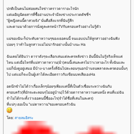
ปกติเป็นคนไม่ค่อยสนใจข่าวคราวดาราอะไรนัก
แต่เผอิญนิตยสารที่ซื้ออ่านประจำมีลงข่างประกวดดัชชี่ฯ
"ผู้หญิงคนนี้ตาสวยจัง" นั่นคือสิ่งแรกที่ฉันรู้สึก
และตามมาด้วยการนั่งดูละครหน้าTVกับครอบครัวอย่างไม่รู้ตัว
แม่ของฉัน-ก็ประทับตาหวานๆของเธอคนนี้ จนแอบบ่นให้ลูกสาวอย่างฉันฟัง
บ่อยๆ ว่าทำไมลูกสาวแม่ไม่น่ารักอย่างนั้นบ้างนะ Ha
ฉันเคยได้ยินว่า ดาราดังๆจะเลือกเล่นแต่ละครหลังข่าว อันนี้ฉันไม่รู้จริงเท็จแค่
ไหน แต่เมื่อไหร่ที่แม่สาวตาหวาน(ฉ่ำ)คนนี้เล่นละครไม่ว่าเวลาอะไร ทั้งฉันและ
แม่ก็นั่งดูอยู่เสมอ มีบ้าง-บางครั้งที่ฉันไปตะลอนๆนอกบ้านจนพลาดละครตอนนั้นๆ
ไป แต่แม่ก็จะเป็นผู้เล่าได้ละเอียดราวกับเขียนบทเสียเองHa
อดนึกขำไม่ได้ว่าเรื่องเล็กๆน้อยๆเพียงแค่นี้ที่เป็นตัวเชื่อมระหว่างฉันกับ
ครอบครัว(ที่มักจะตะลอนๆไม่อยู่บ้าน)ไว้ด้วยดาราตาหวานคนหนึ่ง คนที่แม่ฉัน
จำไม่ได้กระทั้งว่าเธอคนนี้ชื่ออะไร(จำได้ชื่อที่เล่นในละคร)
ที่แน่ๆ เธอเป็น "แม่ตาหวาน"ของครอบครัวฉัน
โดย:
สายลมอิสระ