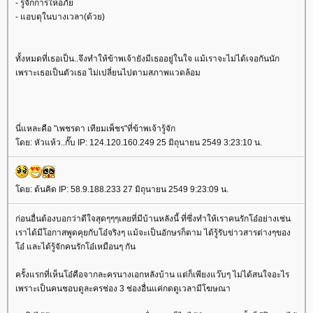
- รู้จักการให้อภัย
- แอบดุในบางเวลา(ด้วย)
ทั้งหมดที่เธอเป็น..จึงทำให้ข้าพเจ้ายังมีเธออยู่ในใจ แม้เราจะไม่ได้เจอกันนัก
เพราะเธอเป็นตัวเธอ ไม่เปลี่ยนไปตามสภาพแวดล้อม
นี่แหละคือ "เพชรดา เทียมเพ็ชร"ที่ข้าพเจ้ารู้จัก
โดย: หัวแห้ว..กั๊บ IP: 124.120.160.249 25 มิถุนายน 2549 3:23:10 น.
โดย: ต้นคิด IP: 58.9.188.233 27 มิถุนายน 2549 9:23:09 น.
ก่อนอื่นต้องบอกว่าดีใจสุดๆๆๆเลยที่มีบ้านหลังนี้ ที่ซึ่งทำให้เราคนรักโอ๋อย่างเช่น
เราได้มีโอกาสพูดคุยกับโอ๋จริงๆ แม้จะเป็นอักษรก็ตาม ได้รู้รับข่าวสารต่างๆของ
โอ๋ และได้รู้จักคนรักโอ๋เหมือนๆ กัน
ครั้งแรกที่เห็นโอ๋คือจากละครนางเอกหลังบ้าน แต่ก็เพียงแว๊บๆ ไม่ได้สนใจอะไร
เพราะเป็นคนชอบดูละครช่อง 3 ช่องอื่นแค่กดดูเวลามีโฆษณา