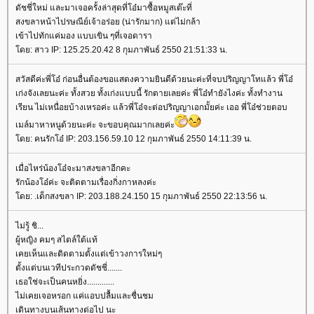
ดัชชี่ใหม่ และมาเจอครั้งล่าสุดที่โอ๋มาซื้อหมูสเต๊ะที่
สงขลาหน้าไปรษณีย์เจ้าอร่อย (น่ารักมาก) แต่ไม่กล้า
เข้าไปทักแค่มอง แบบเขิน ๆที่เจอดารา
โดย: สาว IP: 125.25.20.42 8 กุมภาพันธ์ 2550 21:51:33 น.
สวัสดีค่ะพี่โอ๋ ก่อนอื่นต้องขอแสดงความยินดีด้วยนะค่ะที่จบปริญญาโทแล้ว พี่โอ๋
เก่งจังเลยนะค่ะ ทั้งสวย ทั้งเก่งแบบนี้ รักตายเลยค่ะ พี่โอ๋ทำยังไงค่ะ ทั้งทำงาน
เรียน ไม่เหนื่อยบ้างเหรอค่ะ แล้วพี่โอ๋จะต่อปริญญาเอกมั้ยค่ะ เออ พี่โอ๋ช่วยตอบ
เมล์มาหาหนูด้วยนะค่ะ จะขอบคุณมากเลยค่ะ
โดย: คนรักโอ๋ IP: 203.156.59.10 12 กุมภาพันธ์ 2550 14:11:39 น.
เมื่อไหร่น้องโอ๋จะมาสงขลาอีกคะ
รักน้องโอ๋ค่ะ จะติดตามเรื่องกิ่งกาหลงค่ะ
โดย: .เด็กสงขลา IP: 203.188.24.150 15 กุมภาพันธ์ 2550 22:13:56 น.
ไม่รู้ ชิ...
ผู้หญิง คมๆ สไตล์ใต้แท้
เคยเห็นและติดตามตั้งแต่เข้าวงการใหม่ๆ
ตั้งแต่บนเวทีประกวดดัชชี่.......
เธอใช่จะเป็นคนหยิ่ง.............
ไม่เคยเจอหรอก แค่แอบปลื้มและชื่นชม
เดินทางบนเส้นทางต่อไป นะ