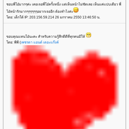
ชอบพี่โอ๋มากๆค่ะ เคยเจอพี่โอ๋ครั้งหนึ่ง แต่เห็นหน้าไม่ชัดเลย เห็นแค่แปบเดียว พี่
โอ๋หน้ารักมากๆๆๆๆๆๆอยากเจออีก ต้องทำไงค่ะ
โดย: เด็กใต้ IP: 203.156.59.214 26 มกราคม 2550 13:46:50 น.
ขอบคุณแทนโอ๋นะคะ สำหรับความรู้สึกดีดีที่ทุกคนมีให้
โดย: พีพี (
เพชรดา แอนด์ เดอะแก๊งค์