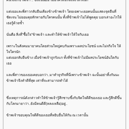
คนรังแกข้าพเจ้า .. ซึ่งแน่นอน ไม่มีใครสนใจและใส่ใจนัก
แต่เธอและพี่สาวกลับยืนเคียงข้างข้าพเจ้า โดยเฉพาะเธอคนนั้นแสดงจุดยืนที่
ชัดเจน ไม่ยอมคุยทักทายกับใครคนนั้น ทั้งที่ข้าพเจ้าไม่ได้พูดคุย บอกเล่าอะไรให้
เธอรู้ด้วยซ้ำ
นั่นคือ สิ่งที่"ซื้อใจ"ข้าพเจ้า และทำให้ข้าพเจ้าให้ใจกับเธอ
เพราะในสังคมมายาคนโดยส่วนใหญ่คบกันเพราะผลประโยชน์ และไม่จริงใจ ให้
ใจใครนัก
แต่เธอกลับยืนข้าง เมื่อข้าพเจ้าถูกรังแก ทั้งที่ข้าพเจ้าไม่มีผลประโยชน์อันใดกับ
เธอ
และพี่สาวของเธอเคยบอกว่า..มาทำธุรกิจที่นี่เพราะข้าพเจ้า ฉะนั้นอย่าทิ้งกันนะ
ข้าพเจ้าจึงทำดีที่สุด เท่าที่จะสามารถทำได้
ซึ่งเหตุการณ์ดังกล่าวทำให้ข้าพเจ้ารู้สึกซาบซึ้งกับจิตใจดีดีของเธอ และรู้สึกดีขึ้น
กับโลกมายาว่า..ยังมีคนดีดี(หลงเหลือ)อยู่..
ข้าพเจ้าขอบคุณใจดีดีของเธอที่หยิบยื่นให้กัน ณ เวลานั้น