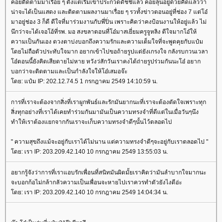
คอยติดตามมาเรื่อย ๆ ตั้งแต่เริ่มเข้าประกวดดัชชีแล้ว คอยลุ้นอยู่ด้วยคิดแล้วว่า
น่าจะได้เป็นแสดง และติดตามผลงานมาเรื่อย ๆ รวทั้งข่าวตอนอยู่ที่ช่อง 7 แต่โอ๋
มาอยู่ช่อง 3 ก็ดี ดีใจที่มาร่วมงานกับพี่ปิ่น เพราะคิดว่าคงป้อนงานให้อยู่แล้ว ไม่
นึกว่าจะได้เจอโอ้ที่รพ. มอ สงขลาตอนที่โอ๋มาสเยี่ยมครูจูหลิง ดีใจมากโอ๋ให้
ความเป็นกันเอง ดวงตาบ่งบอกถึงความรักและความเต็มใจที่จะพูดคุยกับแป๋ม
โดยไม่ถือตัวประทับใจมาก อยากเข้าไปขอถ้ายรูปแต่ยังเกรงใจ กลังรบกวนเวลา
โอ๋ตอนนี้ยังคิดเสียดายไม่หาย หวังว่สักวันเราคงได้ถ่ายรูปร่วมกันนะโอ๋ อยาก
บอกว่าจะติดตามและเป็นกำลังใจให้โอ๋เสมอจ๊ะ
โดย: แป๋ม IP: 202.12.74.5 1 กรกฎาคม 2549 14:10:59 น.
การที่เราจะต้องจากสิ่งที่เราผูกพันธ์และรักมันยากนะที่เราจะต้องตัดใจเพราะทุก
สิ่งทุกอย่างที่เราได้เคยทำร่วมกันมามันเป็นความทรงจำที่ดีแต่ในเมื่อวันๆนึง
ทำให้เราต้องแยกจากกันเราจะเก็บความทรงจำดีๆนั้นไว้ตลอดไป
" ความสุขถึงแม้จะอยู่กับเราได้ไม่นาน แต่ความทรงจำดีๆจะอยู่กับเราตลอดไป "
โดย: เรา IP: 203.209.42.140 10 กรกฎาคม 2549 13:55:03 น.
อยากรู้จังว่าการที่เราแอบรักเพื่อนที่สนิทมันผิดมั้ยเราคิดว่ามันลำบากใจมากนะ
จะบอกก้อไม่กล้ากลัวความเป็นเพื่อนจะหายไปเราควรทำตัวยังไงดีอ่ะ
โดย: เรา IP: 203.209.42.140 10 กรกฎาคม 2549 14:04:34 น.