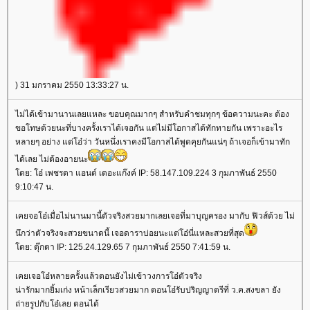
) 31 มกราคม 2550 13:33:27 น.
ไม่ได้เข้ามานานเลยแหละ ขอบคุณมากๆ สำหรับคำชมทุกๆ ข้อความนะคะ ต้อง
ขอโทษด้วยนะที่บางครั้งเราได้เจอกัน แต่ไม่มีโอกาสได้ทักทายกัน เพราะอะไร
หลายๆ อย่าง แต่โอ๋ว่า วันหนึ่งเราคงมีโอกาสได้พูดคุยกันแน่ๆ ถ้าเจอก็เข้ามาทัก
ได้เลย ไม่ต้องอายนะ
โดย: โอ๋ เพชรดา แอนด์ เดอะแก๊งค์ IP: 58.147.109.224 3 กุมภาพันธ์ 2550
9:10:47 น.
เคยจอโอ๋เมื่อไม่นานมานี้ตัวจริงสวยมากเลยเจอที่มาบุญครอง มากับ ฟิวส์ด้วย ไม่
นึกว่าตัวจริงจะสวยขนาดนี้ เจอดาราบ่อยนะแต่โอ๋นี่แหละสวยที่สุด
โดย: ตุ๊กตา IP: 125.24.129.65 7 กุมภาพันธ์ 2550 7:41:59 น.
เคยเจอโอ๋หลายครั้งแล้วตอนยังไม่เข้าวงการโอ๋ตัวจริง
น่ารักมากยิ้มเก่ง หน้าเล็กเรียวสวยมาก ตอนโอ๋รับปริญญาตรีที่ ว.ค.สงขลา ยัง
ถ่ายรูปกับโอ๋เลย ตอนได้