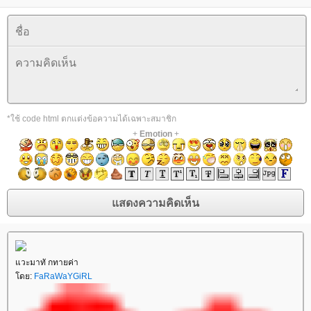
*ใช้ code html ตกแต่งข้อความได้เฉพาะสมาชิก
+
Emotion
+
แวะมาทั กทายค่า
โดย:
FaRaWaYGiRL