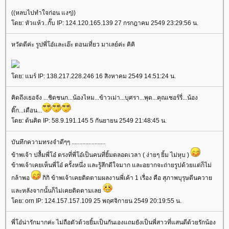
((หลบไปทำใจก่อน แงๆ))
โดย: หัวแห้ว..กั๊บ IP: 124.120.165.139 27 กรกฎาคม 2549 23:29:56 น.
หวัดดีค่ะ รูปพี่โอ๋และเอ๊ะ ตอนเที่ยว มาเลย์ค่ะ คิคิ
โดย: แมร์ IP: 138.217.228.246 16 สิงหาคม 2549 14:51:24 น.
คิดถึงเธอจัง ...ชิดชนก...น้องไหม...ข้าวเม่า...บุศรา...พุด...คุณเชอร์รี่...น้อง
ติ๊ก...เดือน...
โดย: ต้นคิด IP: 58.9.191.145 5 กันยายน 2549 21:48:45 น.
บันทึกความทรงจำดีๆๆ ......................
ข้าพเจ้า ปลื้มพี่โอ๋ ตรงที่พี่โอ๋เป็นคนที่ยิ้มตลอดเวลา ( ง่ายๆ ยิ้ม ไม่หุบ )
ข้าพเจ้าเคยเห็นพี่โอ๋ ครั้งหนึ่ง และรู้สึกดีใจมาก และอยากจะถ่ายรูปด้วยแต่ก็ไม่
กล้าพอ
กิกิ ข้าพเจ้าเคยติดตามผลงานพี่เค้า 1 เรื่อง คือ สุภาพบุรุษตีนควาย
และหลังจากนั้นก็ไม่เคยติดตามเลย
โดย: orn IP: 124.157.157.109 25 พฤศจิกายน 2549 20:19:55 น.
พี่โอ๋น่ารักมากค่ะ ไม่ถือตัวด้วยยิ้มเป็นกันเองแถมยังเป็นพี่สาวที่แสนดีด้วยรักน้อง