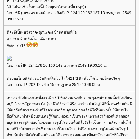
ห๊า โอ๋เป็นรุ่นพี่แป๋ม21ปีเชียวรึ
โอ้..ไม่น่าเชื่อ งั้นตอนนี้โอ๋อายุเท่าไหร่ล่ะเนี่ย ((หุหุ))
โดย: พีพี (เพชรดา แอนด์ เดอะแก๊งค์) IP: 124.120.162.187 13 กรกฎาคม 2549
0:01:59 น.
ดีค่ะพี่เปิ้น(หวังว่าคงถูกนะคะ) บ้านคนรักพี่โอ๋
แมรจากบ้านพี่เอ๊ะมาเยี่ยมนะคะ
รักกันเข้าไว้
โดย: แมร์ IP: 124.178.16.160 14 กรกฎาคม 2549 19:03:10 น.
ต้องขอโทษพีพีด้วยแป๋มพิมพ์ผิดไป ไม่ใช่21 ปี พิมพ์ไปได้ไง ขอโทษจริง ๆ
โดย: แป๋ม IP: 202.12.74.5 15 กรกฎาคม 2549 10:49:09 น.
เคยเจอพี่โอ๋บนรถไฟตั้งแต่เมื่อ 8 ปีที่แล้วตอนกลับจากกรุงเทพฯ ตอนนั้นพี่โอ๋เรียน
อยู่ปี 3 ราชภัฏสงขลา (ไม่รู้ว่าพี่โอ๋ยังจำได้รึเปล่าน๊า) บังเอิญได้ที่นั่งตรงข้ามกัน พี่
โอ๋มากับพี่สาว พอเห็นพี่โอ๋ครั้งแรกก็สะดุดตามากแล้วพี่โอ๋ก็หันมายิ้มให้แบบไม่
ถีอตัวเลย ทำเหมือนคนเคยรู้จักกัน มองมาเป็นระยะๆ เพราะเราก็มองพี่เค้าตลอด
อยู่แล้ว เรารู้สึกชอบก็เลยขอถ่ายรูปไว้ ตอนนั้นพี่โอ๋ยังไม่เป็นดารา หลังจากนั้นไม่
นานพี่โอ๋ก็ประกวดดัชชี่ ตอนแรกก็ไม่แน่ใจว่าใช่รึเปล่าเพราะดูไม่เหมือนในรูป
ถ่าย รู้แต่ว่าชื่อโอ๋เหมือนกัน แต่ก็ติดตามดูตลอดเลยเพียงหวังว่าจะใช่พี่โอ๋ที่เรา