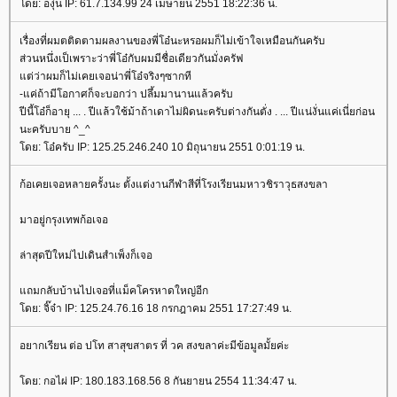
โดย: องุ่น IP: 61.7.134.99 24 เมษายน 2551 18:22:36 น.
เรื่องที่ผมตติดตามผลงานของพี่โอ๋นะหรอผมก็ไม่เข้าใจเหมือนกันครับ
ส่วนหนึ่งเป็เพราะว่าพี่โอ๋กับผมมีชื่อเดียวกันมั่งครัฟ
แต่ว่าผมก็ไม่เคยเจอน่าพี่โอ๋จริงๆซากที
-แค่ถ้ามีโอกาศก็จะบอกว่า ปลึ้มมานานแล้วครับ
ปีนี้โอ๋ก็อายุ ... . ปีแล้วใช้ม้าถ้าเดาไม่ผิดนะครับต่างกันตั่ง . ... ปีแน่งั่นแค่เนี่ยก่อน
นะครับบาย ^_^
โดย: โอ๋ครับ IP: 125.25.246.240 10 มิถุนายน 2551 0:01:19 น.
ก้อเคยเจอหลายครั้งนะ ตั้งแต่งานกีฬาสีที่โรงเรียนมหาวชิราวุธสงขลา
มาอยู่กรุงเทพก้อเจอ
ล่าสุดปีใหม่ไปเดินสำเพ็งก็เจอ
แถมกลับบ้านไปเจอที่แม็คโครหาดใหญ่อีก
โดย: จิ๊จ๋า IP: 125.24.76.16 18 กรกฎาคม 2551 17:27:49 น.
อยากเรียน ต่อ ปโท สาสุขสาตร ที่ วค สงขลาค่ะมีข้อมูลมั้ยค่ะ
โดย: กอไผ่ IP: 180.183.168.56 8 กันยายน 2554 11:34:47 น.