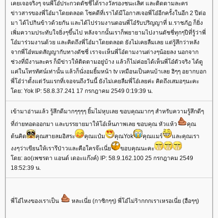
เคยเจอจริงๆ จนพี่โอ๋ประกวดดัชชี่ได้รางวัลรองชนะเลิศ และติดตามละคร
ข่าวสารของพี่โอ๋มาโดยตลอด โชคดีที่เราได้มีโอกาสเจอพี่โอ๋อีกครั้งในอีก 2 ปีต่อ
มา ได้ไปกินข้าวด้วยกัน และได้ไปร่วมงานตอนพี่โอ๋รับปริญญาที่ ม.ราชภัฏ ก็ยิ่ง
เพิ่มความประทับใจยิ่งๆขึ้นไป หลังจากนั้นเราก็พยายามไปงานดัชชี่ทุกๆปีที่รู้ว่าพี่
โอ๋มาร่วมงานด้วย และคิดถึงพี่โอ๋มาโดยตลอด ยังไม่เคยลืมเลย แต่รู้สึกว่าหลัง
จากพี่โอ๋หมดสัญญากับทางดัชชี่ เราจะเห็นพี่โอ๋ตามงานต่างๆน้อยลง นอกจาก
ช่วงที่มีงานละคร ก็มีข่าวให้ติดตามอยู่บ้าง แล้วก็ไม่ค่อยได้เห็นพี่โอ๋ตัวจริง ได้ดู
แค่ในโทรทัศน์เท่านั้น แล้วก็นั่งอมยิ้มหน้า tv เหมือนเป็นคนบ้าเลย ฮิๆๆ อยากบอก
พี่โอ๋ว่าตั้งแต่วันแรกที่เจอจนถึงวันนี้ ยังไม่เคยลืมพี่โอ๋เลยค่ะ คิดถึงเสมอๆนะคะ
โดย: Yok IP: 58.8.37.241 17 กรกฎาคม 2549 0:19:39 น.
เข้ามาอ่านแล้ว รู้สึกดีมากๆๆๆๆ ยิ้มไม่หุบเลย ขอบคุณมากๆ สำหรับความรู้สึกดีๆ
ที่ถ่ายทอดออกมา และบรรยายมาให้โอ๋เห็นภาพเลย ขอบคุณ หัวแห้ว
คุณ
ต้นคิด
คุณสายลมอิสระ
คุณแป๋ม
คุณYok
คุณแมร์
และคุณเรา
งงๆว่าเขียนให้เรารึป่าวและคือใครจ๊ะเนี่ย
ขอบคุณนะคะ
โดย: ao(เพชรดา แอนด์ เดอะแก๊งค์) IP: 58.9.162.100 25 กรกฎาคม 2549
18:52:39 น.
พี่โอ๋ไหงของเราเป็น
หละเนี่ย (กาซิกๆๆ) พี่โอ๋ไม่ร้ากกกเราเหรอเนี่ย (ฮือๆๆ)