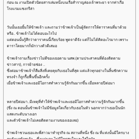
ก่อน ณ งานเปิดตัวนิตยสารเล่มหนึ่งบนเรือสำราญล่องเจ้าพระยา จากท่าเรือ
โรงแรมแชงกรีล่า
วันนั้นเธอยิ้มให้ข้าพเจ้า และถามว่าข้าพเจ้าเป็นผู้จัดการให้ดาราคนที่มาด้วย
หรือ.. ข้าพเจ้าไม่ได้ตอบอะไรไป
แต่ตอนนั้นรู้สึกว่าดาราคนนี้เรียบร้อย พูดจาดีจัง แต่ก็ไม่ได้คิดอะไรมาก เพราะ
ดาราโดยมากก็มักวางตัวดีเสมอ
ข้าพเจ้าถามเรื่องข่าวไม่ดีของเธอตาม นสพ.(ตามประสาคนที่ต้องติดตาม
ข่าวสาร), การย้ายช่อง ..
ซึ่งต่อมาข้าพเจ้าก็ลืมสิ่งที่เคยคุยกับเธอในที่สุด แต่แล้วทุกอย่างในลิ้นชักความ
ทรงจำ ก็ถูกรื้อฟื้นขึ้นอีกครั้ง
เมื่อข้าพเจ้าและเธอมีโอกาสทำความรู้จักกันมากขึ้น เมื่อหลายปีต่อมา
หลายปีต่อมา..มีเหตุที่ทำให้ข้าพเจ้าและเธอมีโอกาสทำความรู้จักกันมากขึ้น
(ซึ่ง ณ ตอนนั้นข้าพเจ้าไม่มีข้อมูลใดเกี่ยวกับเธอในหัว นอกจากว่าเธอเป็นนัก
แสดงระดับนางเอก
และตัวข้าพเจ้าไม่เคยติดตามงานของเธอเลย)
ข้าพเจ้าชวนเธอและพี่สาวมาทำธุรกิจ ณ สถานที่หนึ่ง ซึ่ง ณ ที่แห่งนั้นมีใครบาง