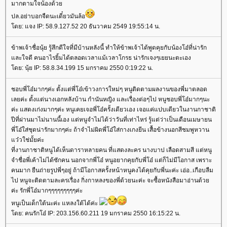
มากตามใจน้องด้วย
ปล.อย่าบอกจืดนะเดี๋ยวมันล้อ
โดย: แจง IP: 58.9.127.52 20 ธันวาคม 2549 19:55:14 น.
ข้าพเจ้าชื่อนุ้ย รู้สึกดีใจที่มีบ้านหลังนี้ ทำให้ข้าพเจ้าได้พูดคุยกับน้องโอ๋ที่น่ารัก
และใจดี คนอาไรยิ้มได้ตลอดเวลาแม้เวลาโกรธ น่ารักเจงๆเยยนะตะเอง
โดย: นุ้ย IP: 58.8.34.199 15 มกราคม 2550 0:19:22 น.
ชอบพี่โอ๋มากๆค่ะ ตั้งแต่พี่โอ๋เข้าวงการใหม่ๆ หนูติดตามผลงานของพี่มาตลอด
เลยค่ะ ตั้งแต่นางเอกหลังบ้าน กำนันหญิง และเรื่องต่อๆไป หนูชอบพี่โอ๋มากๆนะ
ค่ะ แสดงเก่งมากๆค่ะ หนูเคยเจอพี่โอ๋ครั้งเดียวเอง เจอแค่แปบเดียวในงานกาชาติ
ปีที่ผ่านมาไม่นานนี้เอง แต่หนูจำไม่ได้ว่าวันที่เท่าไหร่ รู้แต่ว่าเป็นเดือนเมษายน
พี่โอ๋ใส่ชุดน่ารักมากๆค่ะ ถ้าจำไม่ผิดพี่โอ๋ใส่กางเกงยีน เสื้อข้างนอกสีชมพูหวาน
แว๋วใช่มั้ยค่ะ
ที่งานกาชาติหนูได้เห็นดาราหลายคน ที่แสดงละคร นางบาป เลือดสามสี แต่หนู
จำชื่อพี่เค้าไม่ได้ซักคน นอกจากพี่โอ๋ หนูอยากคุยกับพี่โอ๋ แต่ก็ไม่มีโอกาส เพราะ
คนมาก ยืนถ่ายรูปพี่ๆอยู่ ถ้ามีโอกาสครั้งหน้าหนูคงได้คุยกับพี่นะค่ะ เอ่อ..เกือบลืม
ไป หนูจะติดตามละครเรื่อง กิ่งกาหลงของพี่ด้วยนะค่ะ จะซื้อหนังสือมาอ่านด้วย
ค่ะ รักพี่โอ๋มากๆๆๆๆๆๆๆๆๆค่ะ
หนูเป็นเด็กใต้นะค่ะ แหลงใต้ได้ค่ะ
โดย: คนรักโอ๋ IP: 203.156.60.211 19 มกราคม 2550 16:15:22 น.