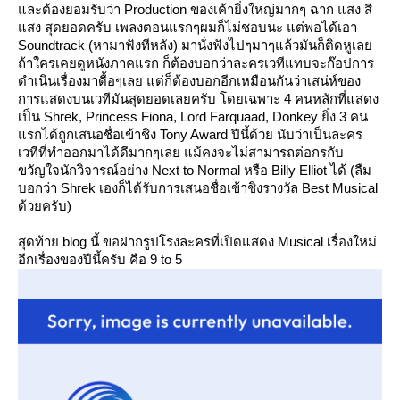
ละต้องยอมรับว่า Production ของเค้ายิ่งใหญ่มากๆ ฉาก แสง สี
สง สุดยอดครับ เพลงตอนแรกๆผมก็ไม่ชอบนะ แต่พอได้เอา
Soundtrack (หามาฟังทีหลัง) มานั่งฟังไปๆมาๆแล้วมันก็ติดหูเล
ถ้าใครเคยดูหนังภาคแรก ก็ต้องบอกว่าละครเวทีแทบจะก๊อปการ
ดำเนินเรื่องมาดื้อๆเลย แต่ก็ต้องบอกอีกเหมือนกันว่าเสน่ห์ของ
การแสดงบนเวทีมันสุดยอดเลยครับ โดยเฉพาะ 4 คนหลักที่แสดง
เป็น Shrek, Princess Fiona, Lord Farquaad, Donkey ยิ่ง 3 คน
รกได้ถูกเสนอชื่อเข้าชิง Tony Award ปีนี้ด้วย นับว่าเป็นละคร
เวทีที่ทำออกมาได้ดีมากๆเลย แม้คงจะไม่สามารถต่อกรกับ
ขวัญใจนักวิจารณ์อย่าง Next to Normal หรือ Billy Elliot ได้ (ลืม
บอกว่า Shrek เองก็ได้รับการเสนอชื่อเข้าชิงรางวัล Best Musical
ด้วยครับ)
สุดท้าย blog นี้ ขอฝากรูปโรงละครที่เปิดแสดง Musical เรื่องใหม่
อีกเรื่องของปีนี้ครับ คือ 9 to 5