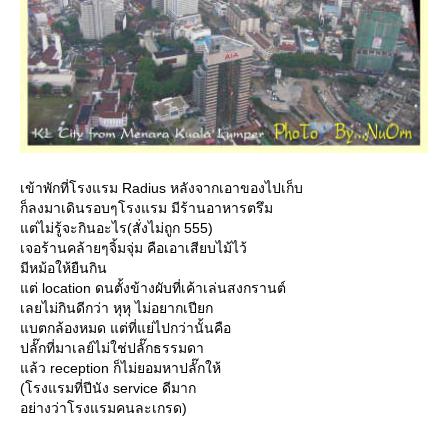
เข้าพักที่โรงแรม Radius หลังจากเอาของไปเก็บ
ก็ลงมาเดินรอบๆโรงแรม มีร้านอาหารตรึม
ต่ไม่รู้จะกินอะไร(สั่งไม่ถูก 555)
เจอร้านคล้ายๆจิ้มจุ่ม คือเอาเสียบไม้ไว้
มีหม้อให้ยืนกิน
ต่ location ดนตั้งข้างผับที่เค้าเล่นสงกรานต์
เลยไม่กินดีกว่า หุหุ ไม่อยากเปียก
บตกล้องหมด แต่ที่แย่ไปกว่านั้นคือ
ปลั๊กที่มาเลย์ไม่ใช่ปลั๊กธรรมดา
ล้ว reception ก็ไม่ยอมหาปลั๊กให้
(โรงแรมที่ปีนัง service ดีมาก
อย่างว่าโรงแรมคนละเกรด)