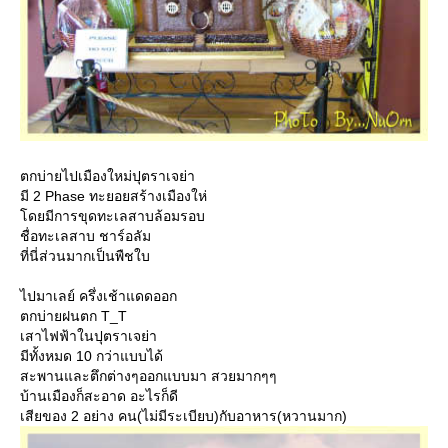
ตกบ่ายไปเมืองใหม่ปุตราเจย่า
มี 2 Phase ทะยอยสร้างเมืองให่
ดยมีการขุดทะเลสาบล้อมรอบ
ชื่อทะเลสาบ ชาร์อลัม
ที่นี่ส่วนมากเป็นพืชใบ
ไปมาเลย์ ครึ่งเช้าแดดออก
ตกบ่ายฝนตก T_T
เสาไฟฟ้าในปุตราเจย่า
มีทั้งหมด 10 กว่าแบบได้
สะพานและตึกต่างๆออกแบบมา สวยมากๆๆ
บ้านเมืองก็สะอาด อะไรก็ดี
เสียของ 2 อย่าง คน(ไม่มีระเบียบ)กับอาหาร(หวานมาก)