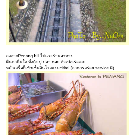
ลงจากPenang hill ไปแวะร้านอาหาร
ตื่นตาตื่นใจ ทั้งกุ้ง ปู ปลา หอย ตัวเบ่อเร่อเล
หม่ำเสร็จก็เข้าเช็คอินโรงแรมcititel (อาหารอร่อย service ดี)