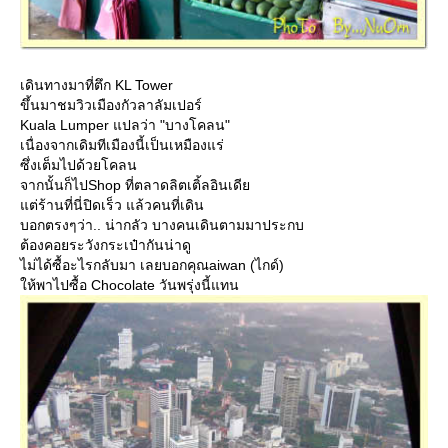
เดินทางมาที่ตึก KL Tower
ขึ้นมาชมวิวเมืองกัวลาลัมเปอร์
Kuala Lumper แปลว่า "บางโคลน"
เนื่องจากเดิมทีเมืองนี้เป็นเหมืองแร่
ซึ่งเต็มไปด้วยโคลน
จากนั้นก็ไปShop ที่ตลาดลิตเติ้ลอินเดี
ต่ร้านที่นี่ปิดเร็ว แล้วคนที่เดิน
บอกตรงๆว่า.. น่ากลัว บางคนเดินตามมาประกบ
ต้องคอยระวังกระเป๋ากันน่าดู
ไม่ได้ซื้อะไรกลับมา เลยบอกคุณaiwan (ไกด์)
ห้พาไปซื้อ Chocolate วันพรุ่งนี้แทน