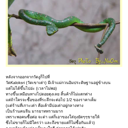
หลังจากออกจากวัดงูก็ไปที่
วัดKaloksri (วัดเขาเต่า) มีเจ้าแม่กวนอิมประดิษฐานอยู่ข้างบน
ต่ไม่ได้ขึ้นไปอ่ะ (เวลาไม่พอ)
ทางขึ้นเหมือนทางไปดอยตุงเลย สิ้นค้าก็ไม่แตกต่าง
ต่ถ้าใครจะซื้อของที่ระลึกจะต่อไป 1/2 ของราคาเต็ม
(แต่ร้านที่เกาะเต่า คือเค้ามีบ่อเต่าอยู่กลางทาง
เป็นร้านคนจีน มารยาททรามมาก
เพราะพอคนซื้อต่อ จะด่า แต่ก็เอาของใส่ถุงยัดๆๆขายให้
ซึ่งไม่ขายก็ไม่มีใครว่า และถึงขายแต่ก็ไม่ซื้อกันแล้ว)