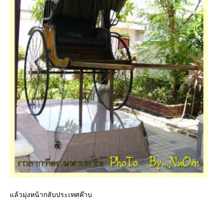
ล้วมุ่งหน้ากลับประเทศค๊าบ