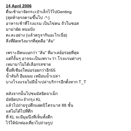
14 April 2006
ตื่นเช้ามาจัดกระเป๋าเล็กไว้ไปGenting
(สุดท้ายรถตามขึ้นไป -*-)
อาหารเช้าที่โรงแรม เป็นไข่คน ถั่วในซอส
มาม่าผัด หนมปัง
ตะละอย่าง (แล้วตรูจากินอะไรเนี่ย)
สิ่งที่ผิดหวังมากที่สุดคือ "ส้ม"
เพราะมีคนบอกว่า "ส้ม" ที่มาเลย์อร่อยที่สุด
ต่ก็งั้นๆ อาจจะเป็นเพราะว่า โรงแรมต่างๆ
เหมามาไม่ได้เลือกรสชาด
ซื้อที่เชียงใหม่อร่อยกว่าอีก55
น้ำส้มก็ อืมมมม เหมือนน้ำเปล่า
บางโรงแรมไม่มีน้ำเปล่าบริการอีกตั้งหาก T_T
หลังจากนั้นไปชมมัสยิดจาเม็ก
มัสยิดประจำกรุง KL
ล้วไปถ่ายรูปตึกแฝดปิโตรนาส 88 ชั้น
ต่ไม่ได้ไปที่ตึก
ที่ KL จะมีมุมนึงที่เห็นทั้งตึก
ไว้ให้นักท่องเที่ยวไปถ่ายรูป