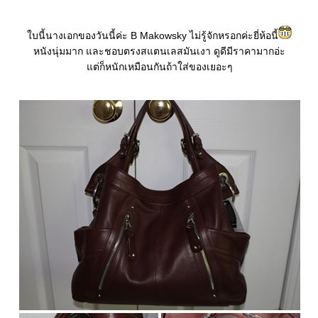
บนี้นางเอกของวันนี้ค่ะ B Makowsky ไม่รู้จักหรอกค่ะยี่ห้อนี้
หนังนุ่มมาก และชอบตรงสแตนเลสมันเงา ดูดีมีราคามากอ่ะ
ต่ก็หนักเหมือนกันถ้าใส่ของเยอะๆ