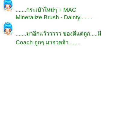
.......กระเป๋าใหม่ๆ + MAC
Mineralize Brush - Dainty........
.......มาอีกแว้ววววว ของดีแต่ถูก.....มี
Coach ถูกๆ มาอวดจ้า........