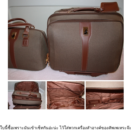
บนี้ซื้อเพราะมันเข้าเซ็ทกันอ่ะน่ะ ไว้ใส่พวกเครื่องสำอางค์ของสัพเพเหระจ๊