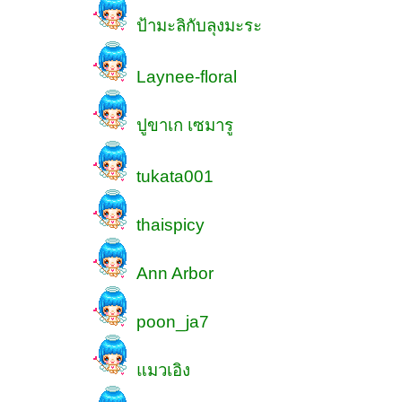
ป้ามะลิกับลุงมะระ
Laynee-floral
ปูขาเก เซมารู
tukata001
thaispicy
Ann Arbor
poon_ja7
มวเอิง
ะ