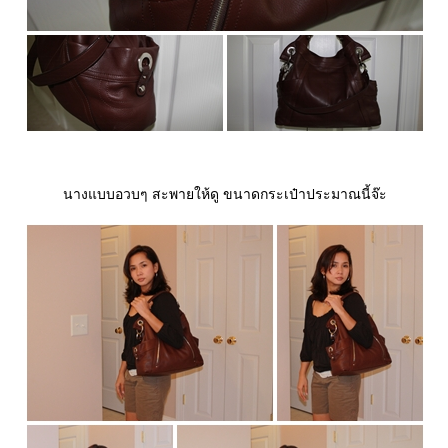
นางแบบอวบๆ สะพายให้ดู ขนาดกระเป๋าประมาณนี้จ๊ะ