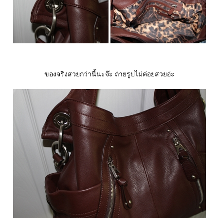
ของจริงสวยกว่านี้นะจ๊ะ ถ่ายรูปไม่ค่อยสวยอ่ะ