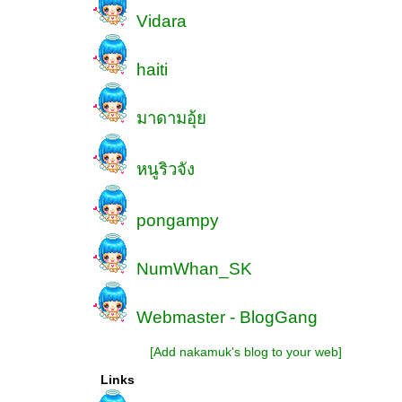
Vidara
haiti
มาดามอุ้
หนูริวจัง
pongampy
NumWhan_SK
Webmaster - BlogGang
[Add nakamuk's blog to your web]
Links