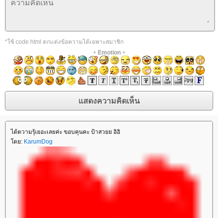
*ใช้ code html ตกแต่งข้อความได้เฉพาะสมาชิก
+
Emotion
+
ได้ตวามรุ้เยอะเลยค่ะ ขอบคุนคะ ป้าสวยย อิอิ
โดย:
KarumDog