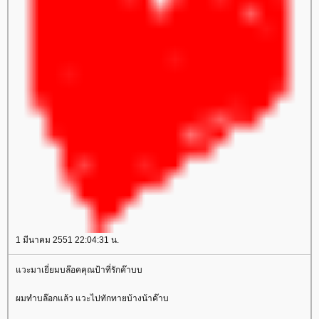
1 มีนาคม 2551 22:04:31 น.
แวะมาเยี่ยมบล๊อคคุณป้าที่รักค๊าบบ
ผมทำบล๊อกแล้ว แวะไปทักทายบ้างน้าค๊าบ