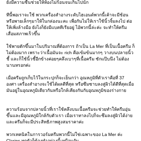
ยังมีความชื้นช่วยให้ห้องไม่ร้อนจนเกินไปนัก
ทีนี้พอเราจะใช้ พวกเครื่องสำอางระดับไฮเอนด์พวกนี้เค้าจะมีช้อน
หรือพายเล็กๆมาให้ในกล่องนะคะ เพื่อกันไม่ให้เราใช้นิ้วจิ้มลงไป ต่อ
ให้เพิ่งล้างมือ ยังไงก็ยังมีแบคทีเรียอยู่ ไอ้พวกนี้ล่ะค่ะ จะทำให้ครีม
เสื่อมสภาพเร็วขึ้น
ใช้พายตักขึ้นมาในปริมาณที่ต้องการ ถ้าเป็น La Mer ที่เป็นเนื้อครีม ก็
ไม่ต้องมาก เพราะว่าเนื้อมันจะ rich คือเข้มข้นมากๆ วางบนปลายนิ้ว
ชี้ และก็ใช้นิ้วชี้อีกข้างค่อยๆคลึงเบาๆที่เนื้อครีม ซักแป๊บนึง ไม่ต้อง
นานหรอกค่ะ
เมื่อครีมถูกเก็บไว้ในกระปุกก็จะเย็นกว่า อุณหภูมิที่ตัวเราคือที่ 37
องศา เครื่องสำอางจะใช้ได้ผลดีที่สุด หรือซึมซาบลงสู่ผิวได้ดีที่สุดเมื่อ
มันอยู่ในอุณหภูมิเดียวกันหรือใกล้เคียงกันกับอุณหภูมิของร่างกาย
ความร้อนจากปลายนิ้วที่เราใช้คลึงบนเนื้อครีมจะช่วยทำให้ครีมอุ่น
ขึ้นและมีอุณหภูมิใกล้กับตัวเรา เมื่อเราทาลงไปก็จะซึมลงสู่ผิวได้ง่าย
และครีมก็จะมีประสิทธิภาพสูงสมราคาค่ะ
พวกเทคนิคในการวอร์มครีมพวกนี้ไม่ใช่เฉพาะของ La Mer ค่ะ
Clarins ทุกตัวก็ต้องทำอย่างนี้เหมือนกัน