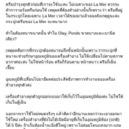
ครีมบำรุงทุกตัวก่อนที่เราจะใช้นะคะ ไม่เฉพาะของ La Mer ควรจะ
ทำการวอร์มครีมก่อนใช้ เหตุผลที่ต้องทำอย่างนั้นก็เพราะว่า ครีมที่อยู่
ในกระปุกโดยเฉพาะ La Mer เวลาได้ของมาแล้วลองสังเกตุดูนะคะ
กระปุกครีมของ La Mer จะหนามาก
ทำไมต้องหนาขนาดนั้น ทำไม Olay, Ponds ขวดบางและเบานิด
เดียว?
เหตุผลคือการที่กระปุกต้องหนาจนถึงขั้นหนักนั้นเพราะว่ากระปุกที่
หนาจะช่วยรักษาอุณหภูมิของเครื่องสำอาง ไม่ให้เปลี่ยนไปตามสภาพ
อากาศน่ะค่ะ ไม่ใช่หน้าร้อน ครีมก็ร้อนตาม หน้าหนาว ครีมก็เย็น
เจี๊ยบ
อุณหภูมิที่เปลี่ยนไปมามีผลต่อประสิทธิภาพการทำงานของเครื่อง
สำอางทุกตัวค่ะ
เครื่องสำอางทุกตัวถูกออกแบบมาให้เก็บไว้ในอุณหภูมิห้องค่ะ ไม่ใช่ให้
เก็บในตู้เย็น
นอกจากเราใช้ไหม่หมดจริงๆ แล้วคิดว่าอีกนานเลยกว่าจะเอาออกมา
ใช้ใหม่ เครื่องสำอางที่ยังไม่ได้เปิดมีอายุที่เก็บในอุณหภูมิห้อง (ปกติ)
ได้ 5 ปีค่ะ ถ้าเก็บห้องน้ำจะยิ่งดีใหญ่ เพราะไม่ค่อยโดนแสงมาก แถม