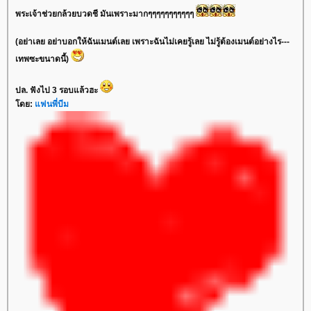
พระเจ้าช่วยกล้วยบวดชี มันเพราะมากๆๆๆๆๆๆๆๆๆๆๆ
(อย่าเลย อย่าบอกให้ฉันเมนต์เลย เพราะฉันไม่เคยรู้เลย ไม่รู้ต้องเมนต์อย่างไร---
เทพซะขนาดนี้)
ปล. ฟังไป 3 รอบแล้วฮะ
โดย:
แฟนพี่บีม