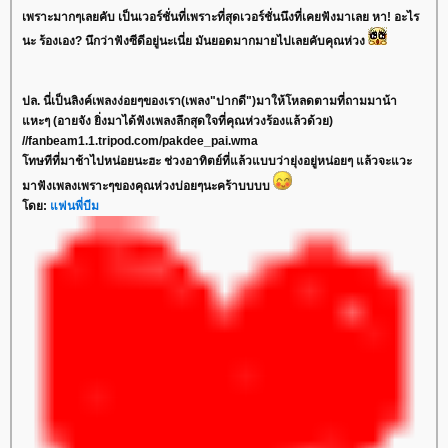
เพราะมากๆเลยคับ เป็นเวอร์ชั่นที่เพราะที่สุดเวอร์ชั่นนึงที่เคยฟังมาเลย หา! อะไร
นะ ร้องเอง? นึกว่าฟังซีดีอยู่นะเนี่ย มันยอดมากมายไปเลยคับคุณห่วง
ปล. นี่เป็นลิงค์เพลงง่อยๆของเรา(เพลง"ปากดี")มาให้โหลดตามที่ถามมาน้า
แหะๆ (อายจัง ยิ่งมาได้ฟังเพลงลึกสุดใจที่คุณห่วงร้องแล้วด้วย)
//fanbeam1.1.tripod.com/pakdee_pai.wma
โทษทีที่มาช้าไปหน่อยนะฮะ ช่วงอาทิตย์ที่แล้วแบบว่ายุ่งอยู่หน่อยๆ แล้วจะแวะ
มาฟังเพลงเพราะๆของคุณห่วงบ่อยๆนะคร้าบบบบ
โดย:
แฟนพี่บีม