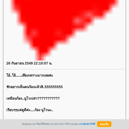
26 กันยายน 2549 22:10:07 น.
โอ้..โฮ้.......เสียงเพราะมากเลยค่ะ
ชักอยากเห็นคนร้องแล้วสิ..555555555
เหมือนก้อง..นูโวเปล่า???????????
เรียบๆๆแต่ดูดีค่ะ.....ก้อง นูโวนะ..
เพลงเพราะมากเลยค่ะ.คุณเก่งจิงๆๆ
BlogGang.com ใช้คุกกี้เพื่อพัฒนาประสบการณ์การใช้งานของคุณ
อ่านเพิ่มเติมได้ที่นี่
เลยนะนิ..มายได้เข้ามาเหมือนนานเลยค่ะ..แต่ยังระลึกถึงนะ......
ขอปบมือให้