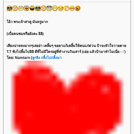
โอ้ว พระเจ้าสาคู มันหรูมาก
(เบื่อคนชมหรือยังคะ อิอิ)
เสียงน่าหลงมากๆเลยอ่า เคลิ้มๆ ขอยาแก้เคลิ้มให้คนแก่ด่วน ป้าจะหัวใจวายตาย
T.T ฟังไปยิ้มไปอิอิ ดีที่ไม่มีใครอยู่ที่ทำงานวันเสาร์ (เอ่อ แล้วป้ามาทำไมเนี่ย - -')
โดย: Namtarn (
ลูกลิง กลิ้งไปกลิ้งมา