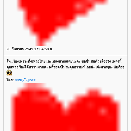
20 กันยายน 2549 17:04:58 น.
โห...ร้องเพราะทั้งเพลงไทยและเพลงสากลเลยนะคะ ขอชื่นชมด้วยใจจริง เพลงนี้
คุณห่วง ร้องได้หวานมากค่ะ พลิ้วสุดๆไม่สะดุดอารมณ์เลยค่ะ เจ๋งมากๆอะ นับถือๆ
โดย:
<<dl[-``-]lb>>