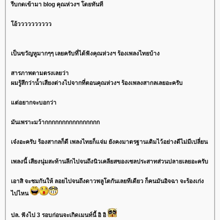
รีบกดเข้ามา blog คุณห่วงฯ โดยทันที
โอ้วววววววววว
เป็นขวัญหูมากๆๆ เลยครับที่ได้ฟังคุณห่วงฯ ร้องเพลงไทยบ้าง
สารภาพตามตรงเลยว่า
ผมรู้สึกว่าน้ำเสียงต่างไปจากที่ตอนคุณห่วงฯ ร้องเพลงสากลเลยอะครับ
แต่อยากจะบอกว่า
มันเพราะมว้ากกกกกกกกกกกกกกกก
เจ๋งอะครับ ร้องสากลก็ดี เพลงไทยก็แจ่ม ยังคงมาตรฐานเดิมไว้อย่างดีไม่มีเปลี่ยน
เพลงนี้ เสียงนุ่มสะท้านลึกไปจนถึงนิวเคลียสของเซลประสาทส่วนปลายเลยอะครับ
เอาสิ จะชมกันให้ ลอยไปจนถึงดาวพลูโตกันเลยทีเดียว ก็คนมันอิจฉา จะร้องเก่ง
ไปไหน
ปล. ฟังไป 3 รอบก่อนจะเกิดเมนท์นี้ อิ อิ