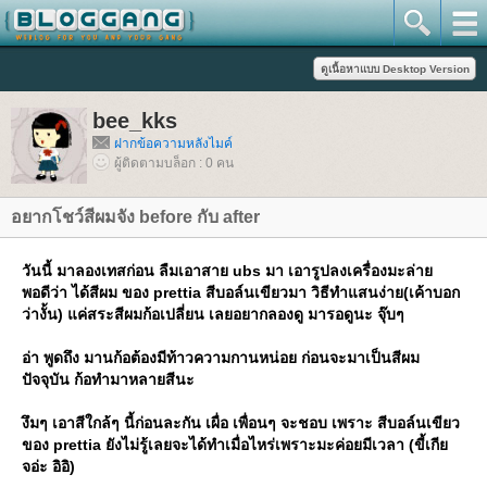
bee_kks
ฝากข้อความหลังไมค์
ผู้ติดตามบล็อก : 0 คน
อยากโชว์สีผมจัง before กับ after
วันนี้ มาลองเทสก่อน ลืมเอาสาย ubs มา เอารูปลงเครื่องมะล่า
พอดีว่า ได้สีผม ของ prettia สีบอล์นเขียวมา วิธีทำแสนง่าย(เค้าบอก
ว่างั้น) แค่สระสีผมก้อเปลี่ยน เลยอยากลองดู มารอดูนะ จุ๊บๆ
อ่า พูดถึง มานก้อต้องมีท้าวความกานหน่อย ก่อนจะมาเป็นสีผม
ปัจจุบัน ก้อทำมาหลายสีนะ
งึมๆ เอาสีใกล้ๆ นี้ก่อนละกัน เผื่อ เพื่อนๆ จะชอบ เพราะ สีบอล์นเขียว
ของ prettia ยังไม่รู้เลยจะได้ทำเมื่อไหร่เพราะมะค่อยมีเวลา (ขี้เกี
จอ่ะ อิอิ)