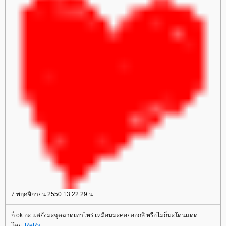
7 พฤศจิกายน 2550 13:22:29 น.
ก็ ok อ่ะ แต่ยังม่ะฉุดฉาดเท่าไหร่ เหมือนม่ะค่อยออกสี หรือไม่ก็ม่ะโดนแดด
ดย:
ReRy