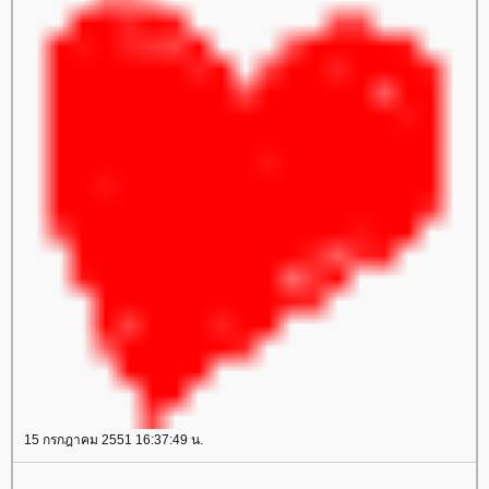
15 กรกฎาคม 2551 16:37:49 น.