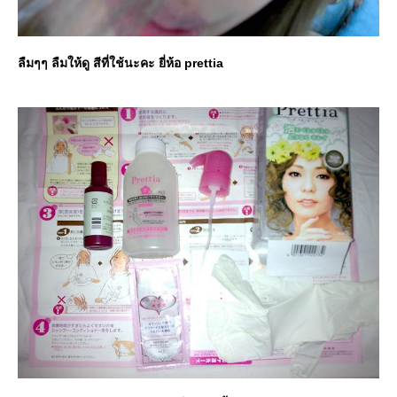
ลืมๆๆ ลืมให้ดู สีที่ใช้นะคะ ยี่ห้อ prettia