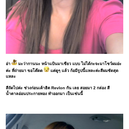
อ่า
มะว่ากานนะ หน้าแป้นมาเชียว แบบ ไม่ได้กะจะมาโชว์ผมอ่ะ
ค่ะ ที่ถ่ายมา ขอโต๊ดด
ต่ดูๆ แล้ว ก้อมีรูปนี้แหละค่ะสีผมชัดสุด
หละ
สีถัดไปค่ะ ช่วงก่อนเค้าฮิต Revlon กัน เลย สอยมา 2 กล่อง สี
น้ำตาลอ่อนประกายทอง ทำออกมา เป็นเช่นนี้