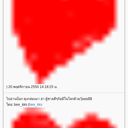
) 20 พฤศจิกายน 2550 14:18:25 น.
ไปอ่านบ็อก คุงกล่องมา อ่า ผู้ชายดีๆก้อมีในโลกด้วยวุ้ยยยอิอิ
ดย: bee_kks (
bee_kks