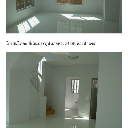
โถงบันไดค่ะ ที่เห็นประตูนั่นก้อห้องครัวกับห้องน้ำแขก