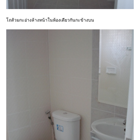
โถส้วมกะอ่างล้างหน้าในห้องเดียวกันกะข้างบน