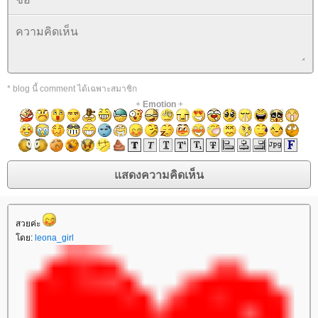
* blog นี้ comment ได้เฉพาะสมาชิก
+
Emotion
+
สวยค่ะ
โดย:
leona_girl