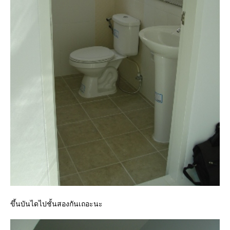
ขึ้นบันไดไปชั้นสองกันเถอะนะ