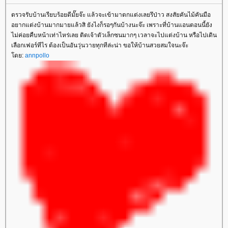
ตรวจรับบ้านเรียบร้อยดีมั๊ยจ๊ะ แล้วจะเข้ามาตกแต่งเลยรึป่าว สงสัยคันไม้คันมือ
อยากแต่งบ้านมากมายแล้วสิ ยังไงก็รอๆกันบ้างนะจ๊ะ เพราะที่บ้านแอนตอนนี้ยัง
ไม่ค่อยคืบหน้าเท่าไหร่เลย ติดเจ้าตัวเล็กซนมากๆ เวลาจะไปแต่งบ้าน หรือไปเดิน
เลือกเฟอร์ทีไร ต้องเป็นอันวุ่นวายทุกทีล่ะน่า ขอให้บ้านสวยสมใจนะจ๊ะ
โดย:
annpollo