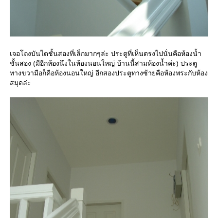
เจอโถงบันไดชั้นสองที่เล็กมากๆล่ะ ประตูที่เห็นตรงไปนั่นคือห้องน้ำ
ชั้นสอง (มีอีกห้องนึงในห้องนอนใหญ่ บ้านนี้สามห้องน้ำค่ะ) ประตู
ทางขวามือก็คือห้องนอนใหญ่ อีกสองประตูทางซ้ายคือห้องพระกับห้อง
สมุดล่ะ