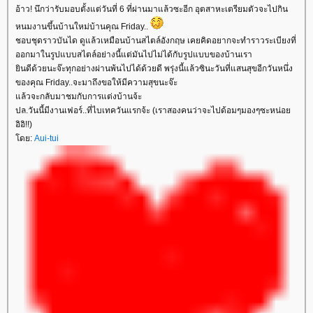
อ้าว! นึกว่ารับมอบตั้งแต่วันที่ 6 ที่ผ่านมาแล้วซะอีก อุตสาหะเตรียมตัวจะไปกิน
หนมงานขึ้นบ้านใหม่บ้านคุณ Friday..
ชอบชุดราวบันได ดูแล้วเหมือนบ้านสไตล์อังกฤษ เคยคิดอยากจะทำราวระเบียงที่
ออกมาในรูปแบบสไตล์อย่างนี้แต่มันไปไม่ได้กับรูปแบบของบ้านเรา
ยินดีด้วยนะจ๊ะทุกอย่างผ่านพ้นไปได้ด้วยดี พรุ่งนี้แล้วซินะวันที่แสนสุขอีกวันหนึ่ง
ของคุณ Friday..จะมาถึงขอให้มีความสุขนะจ๊ะ
แล้วจะกลับมาชมกับการแต่งบ้านจ้ะ
ปล.วันนี้มีงานเฟอร์..ที่ไบเทควันแรกจ้ะ (เราสองคนว่าจะไปด้อมๆมองๆซะหน่อย
อิอิ!!)
โดย:
Aui-tui