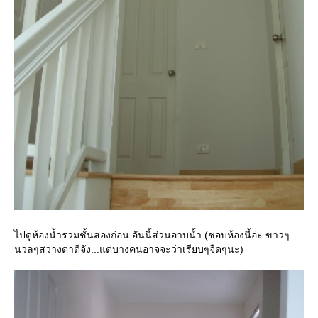
ไปดูห้องน้ำรวมชั้นสองก่อน อันนี้ส่วนอาบน้ำ (ชอบห้องนี้อ่ะ ขาวๆ
นวลๆสว่างตาดีจัง...แต่บางคนอาจจะว่าเรียบๆจืดๆนะ)