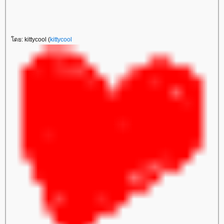
โดย: kittycool (
kittycool