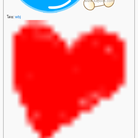
โดย:
wbj