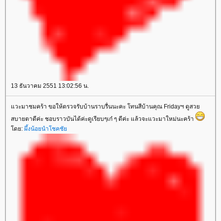
13 ธันวาคม 2551 13:02:56 น.
แวะมาชมคร้า ขอให้ตรวจรับบ้านราบรื่นนะคะ โทนสีบ้านคุณ Fridayฯ ดูสวย
สบายตาดีค่ะ ชอบราวบันได้ค่ะดูเรียบๆเก๋ ๆ ดีค่ะ แล้วจะแวะมาใหม่นะคร้า
โดย:
ผึ้งน้อยนำโชคชัย