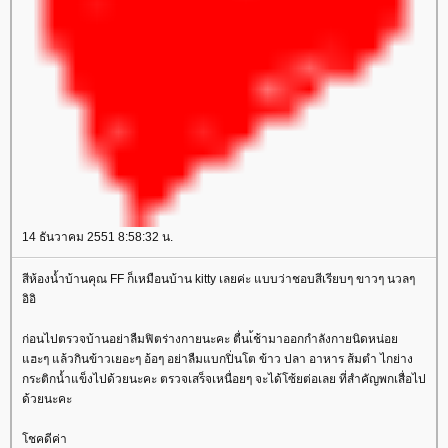
14 ธันวาคม 2551 8:58:32 น.
สีห้องน้ำบ้านคุณ FF ก็เหมือนบ้าน kitty เลยค่ะ แบบว่าชอบสีเรียบๆ ขาวๆ นวลๆ
อิอิ
ก่อนไปตรวจบ้านอย่าลืมฟิตร่างกายนะคะ ตื่นเ้ช้ามาออกกำลังกายนิดหน่อย
แฮะๆ แล้วกินข้าวเยอะๆ อ้อๆ อย่าลืมแบกปิ่นโต ข้าว ปลา อาหาร ส้มตำ ไกย่าง
กระติกน้ำแข็งไปด้วยนะคะ ตรวจเสร็จเหนื่อยๆ จะได้โซ้ยต่อเลย ที่สำคัญพกเสื่อไป
ด้วยนะคะ
โชคดีค่า