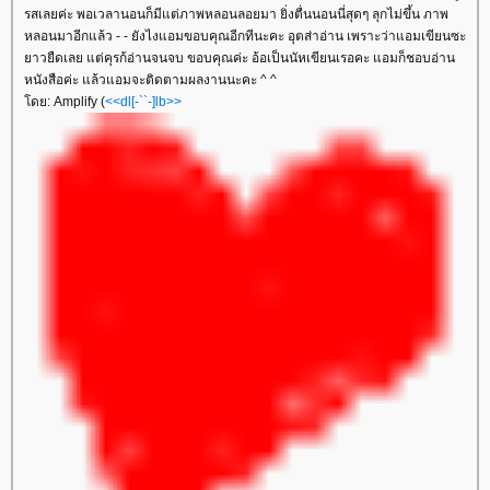
รสเลยค่ะ พอเวลานอนก็มีแต่ภาพหลอนลอยมา ยิ่งตื่นนอนนี่สุดๆ ลุกไม่ขึ้น ภาพ
หลอนมาอีกแล้ว - - ยังไงแอมขอบคุณอีกทีนะคะ อุตส่าอ่าน เพราะว่าแอมเขียนซะ
าวยืดเลย แต่คุรก้อ่านจนจบ ขอบคุณค่ะ อ้อเป็นนัหเขียนเรอคะ แอมก็ชอบอ่าน
หนังสือค่ะ แล้วแอมจะติดตามผลงานนะคะ ^ ^
ดย: Amplify (
<<dl[-``-]lb>>