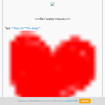
===มีความสุขมากๆนะคะ===
ดย:
^^Ken-Ju***Pu-Jung^^
BlogGang.com ใช้คุกกี้เพื่อพัฒนาประสบการณ์การใช้งานของคุณ
อ่านเพิ่มเติมได้ที่นี่