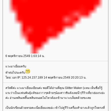
6 พฤศจิกายน 2549 1:03:14 น.
วะมาเยี่ยมครับ
ทำต่อไปนะครับ
ดย: เอก IP: 125.24.157.189 14 พฤศจิกายน 2549 20:20:13 น.
สวัสดีค่ะ แวะมาเยี่ยมเยียนค่ะ พอดีได้อ่านที่คุณ Glitter Maker (แหม เห็นชื่อก็รู้
ระว่าเป็นแฟนพันธุ์แท้ของวาวๆคล้ายๆน้องสาวชินจังเลยน๊า)รีวิวเที่ยวฮ่องกงอ่ะ
ค่ะ อ่านเพลินเพลิ๊นเพลินจนอดไม่ไหวต้องเข้ามาแวะบล็อคด้วยซะเล
เป็นนักเขียนด้วยหรอคะเนี่ยเยี่ยมเลยอ่ะ เข้าไปดูรีวิวเครื่องสำอางแล้วถูกใจตรงที่