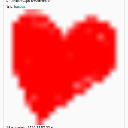
มาเยี่ยมบ้านคุณ น่ารักมากครับ
ดย:
basbas
14 พฤษภาคม 2549 22:57:23 น.