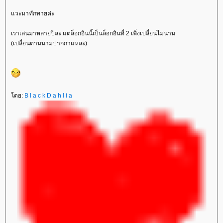
วะมาทักทายค่ะ
เราเล่นมาหลายปีละ แต่ล็อกอินนี้เป็นล็อกอินที่ 2 เพิ่งเปลี่ยนไม่นาน
(เปลี่ยนตามนามปากกาแหละ)
ดย:
B l a c k D a h l i a