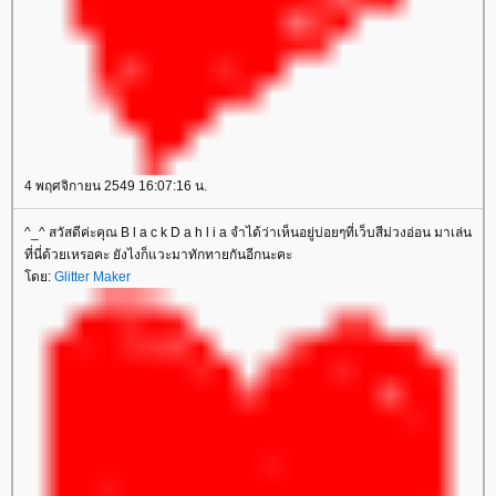
4 พฤศจิกายน 2549 16:07:16 น.
^_^ สวัสดีค่ะคุณ B l a c k D a h l i a จำได้ว่าเห็นอยู่บ่อยๆที่เว็บสีม่วงอ่อน มาเล่น
ที่นี่ด้วยเหรอคะ ยังไงก็แวะมาทักทายกันอีกนะคะ
ดย:
Glitter Maker