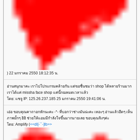
) 22 มกราคม 2550 18:12:35 น.
อ่านสนุกมาคะ เราไปโปรแกรมคล้ายกัน แต่ขอชื่นชมว่า shop ได้หลายร้านมาก
เราได้แค่ missha face shop แค่นี้กฌหมดเวลาแล้ว
ดย: แชจู IP: 125.26.237.185 25 มกราคม 2550 19:41:06 น.
เอ่อ ขอบคุณคาถาอกหักนะคะ -*- ที่บอกว่าช่างมันน่ะคะ เหอะๆ อ่านแล้วฮึดๆ เห็น
ภาพมั้กๆ อิอิ ช่วยให้แอมมีกำลังใจขึ้นมากมายเลย ขอบคุณจิงๆค่ะ
ดย: Amplify (
<<dl[-``-]lb>>