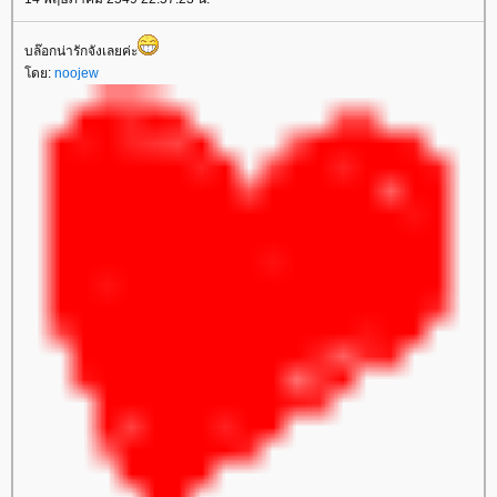
บล๊อกน่ารักจังเลยค่ะ
ดย:
noojew