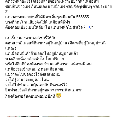
ดีตรงที่ทำอะไรได้เองหลายๆอย่างเพราะอยากทำเหมือนพี่
ชอบกินข้าวเอง กินนมเอง อาบน้ำเอง ชอบขีดๆเขียนๆ ชอบระบา
สี
ต่เวลาทะเลาะกันก็ได้พี่มาเต็มๆเหมือนกัน 555555
บางทีก็ตะโกนเสียงดังใส่พี่ เหมือนที่พี่ทำ
ต้องคอยเบี่ยงเบนให้ลืมๆไป แต่บางทีก็ไม่สำเร็จ
ม่เริ่มๆมองหาเนอสเซอรี่ให้อิม
ตอนแรกมีเนอสที่ดีมากๆอยู่ในหมู่บ้าน (ดีตรงที่อยู่ในหมู่บ้านนี่
หละ)
ต่เมื่อต้นปีเค้าย้ายออกไปอยู่อีกหมู่บ้านแล้ว
ทางเลือกนี้เลยต้องพับไปโดยปริยา
หรือไม่อีกทีก็คงต้องรอเข้าเนอสที่สารสาสน์ตามพี่เอม
ต่ต้องรอเข้าเทอม 2 ตอนเดือน พย.
ม่ว่าจะไปขอจองไว้ตั้งแต่เทอม1
จะได้รู้ว่าน่าจะอยู่ห้องไหน
จะได้ไปทำความคุ้นเคยกับทิชเชอร์ไว้
อิมท่าจะร้องไห้มากอยู่พอควร เพราะติดแม่มาก
ก็คงต้องรอลุ้นตอนเทอม2 อีกที