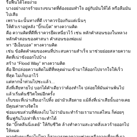
รื้อฟื้นได้โดยง่าย
บางอย่างอาจร้ายแรงขนาดที่ต้องยอมทำใจ อยู่กับมันให้ได้ หรือลืมมัน
ไปเสีย
เพราะฉะนั้นทางที่ดี เราควรป้องกันแต่เนิ่นๆ
ให้ตัวเราอยู่หลัง “บิ๊กแบ็ค” ทางความคิด
คือ ความคิดที่ดีที่เราควรยึดเหนี่ยวไว้ เช่น หลักคำสอนของในหลวง
หลักคำสอนของศาสนา คำสอนของพ่อแม่
หา “อีเอ็มบอล” ทางความคิด
เช่น ข้อคิดคำคมของคนที่ประสบความสำเร็จ มาช่วยย่อยสลายความ
คิดที่เน่าขังออกไปบ้าง
สร้าง “Flood Way” ทางความคิด
คือ ฝึกปล่อยความคิดไม่ดีที่หลุดผ่านเข้ามาให้ออกไปจากใจให้เร็ว
ที่สุด ไม่เก็บเอาไว้
แต่หากน้ำท่วมไปซะแล้ว...
สิ่งที่เสียหายไป บอกได้คำเดียวว่าต้องทำใจ ปล่อยให้มันผ่านพ้นไป
แล้วเริ่มต้นชีวิตใหม่อีกครั้ง
เก็บขยะที่เน่าเสียเอาไปทิ้ง อย่ามัวเสียดาย แม้สิ่งที่เน่าเสียนั้นอาจเคย
มีคุณค่าทางจิตใจ
ซ่อมแซมส่วนที่พังลงไป ไม่ว่ามันจะทำร้ายเรามากแค่ไหน ก็ค่อยๆ
ฟื้นฟูกันไปเท่าที่เราจะทำได้
จัด “บิ๊กคลีนนิ่งเดย์” ให้กับชีวิต ล้างทำความสะอาดสิ่งเลวร้ายออกไป
ให้หมด
หากทำคนเดียวไม่ไหว ก็สามารถขอความช่วยเหลือจากเพื่อนที่เรา