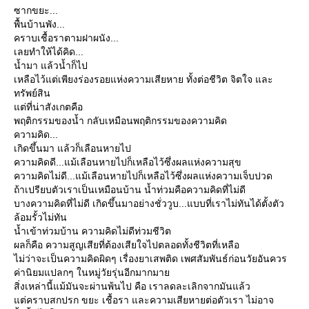
ซากขยะ...
พื้นบ้านพัง...
คราบเชื้อราตามฝาผนัง...
เลยทำให้ได้คิด...
น้ำมา แล้วน้ำก็ไป
เหลือไว้แต่เพียงร่องรอยแห่งความเสียหาย ทั้งต่อชีวิต จิตใจ และ
ทรัพย์สิน
แต่ที่น่าสังเกตคือ
พฤติกรรมของน้ำ กลับเหมือนพฤติกรรมของความคิด
ความคิด...
เกิดขึ้นมา แล้วก็เลือนหายไป
ความคิดดี...แม้เลือนหายไปก็เหลือไว้ซึ่งผลแห่งความสุข
ความคิดไม่ดี...แม้เลือนหายไปก็เหลือไว้ซึ่งผลแห่งความเจ็บปวด
ถ้าเปรียบตัวเราเป็นเหมือนบ้าน น้ำท่วมคือความคิดที่ไม่ดี
บางความคิดที่ไม่ดี เกิดขึ้นมาอย่างชั่ววูบ...แบบที่เราไม่ทันได้ตั้งตัว
ล้อมรั้วไม่ทัน
น้ำเข้าท่วมบ้าน ความคิดไม่ดีท่วมชีวิต
ผลก็คือ ความสูญเสียที่ต้องเสียใจไปตลอดทั้งชีวิตที่เหลือ
ไม่ว่าจะเป็นความคิดผิดๆ เรื่องยาเสพติด เพศสัมพันธ์ก่อนวัยอันควร
ค่านิยมแปลกๆ ในหมู่วัยรุ่นอีกมากมาย
สิ่งเหล่านี้แม้มันจะผ่านพ้นไป คือ เราลดละเลิกจากมันแล้ว
แต่คราบสกปรก ขยะ เชื้อรา และความเสียหายต่อตัวเรา ไม่อาจ