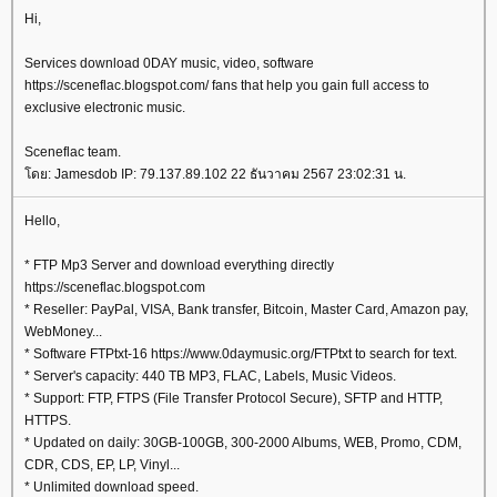
Hi,
Services download 0DAY music, video, software
https://sceneflac.blogspot.com/ fans that help you gain full access to
exclusive electronic music.
Sceneflac team.
ดย: Jamesdob IP: 79.137.89.102 22 ธันวาคม 2567 23:02:31 น.
Hello,
* FTP Mp3 Server and download everything directly
https://sceneflac.blogspot.com
* Reseller: PayPal, VISA, Bank transfer, Bitcoin, Master Card, Amazon pay,
WebMoney...
* Software FTPtxt-16 https://www.0daymusic.org/FTPtxt to search for text.
* Server's capacity: 440 TB MP3, FLAC, Labels, Music Videos.
* Support: FTP, FTPS (File Transfer Protocol Secure), SFTP and HTTP,
HTTPS.
* Updated on daily: 30GB-100GB, 300-2000 Albums, WEB, Promo, CDM,
CDR, CDS, EP, LP, Vinyl...
* Unlimited download speed.