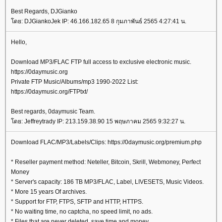
Best Regards, DJGianko
ดย: DJGiankoJek IP: 46.166.182.65 8 กุมภาพันธ์ 2565 4:27:41 น.
Hello,
Download MP3/FLAC FTP full access to exclusive electronic music.
https://0daymusic.org
Private FTP Music/Albums/mp3 1990-2022 List:
https://0daymusic.org/FTPtxt/
Best regards, 0daymusic Team.
ดย: Jeffreytrady IP: 213.159.38.90 15 พฤษภาคม 2565 9:32:27 น.
Download FLAC/MP3/Labels/Clips: https://0daymusic.org/premium.php
* Reseller payment method: Neteller, Bitcoin, Skrill, Webmoney, Perfect
Money
* Server's capacity: 186 TB MP3/FLAC, Label, LIVESETS, Music Videos.
* More 15 years Of archives.
* Support for FTP, FTPS, SFTP and HTTP, HTTPS.
* No waiting time, no captcha, no speed limit, no ads.
* Files that are never deleted, save time and money.