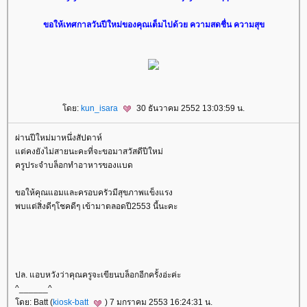
ขอให้เทศกาลวันปีใหม่ของคุณเต็มไปด้วย ความสดชื่น ความสุข
ดย:
kun_isara
30 ธันวาคม 2552 13:03:59 น.
ผ่านปีใหม่มาหนึ่งสัปดาห์
ต่คงยังไม่สายนะคะที่จะขอมาสวัสดีปีใหม่
ครูประจำบล็อกทำอาหารของแบด
ขอให้คุณแอมและครอบครัวมีสุขภาพแข็งแรง
พบแต่สิ่งดีๆโชคดีๆ เข้ามาตลอดปี2553 นี้นะคะ
ปล. แอบหวังว่าคุณครูจะเขียนบล็อกอีกครั้งอ่ะค่ะ
^______^
ดย: Batt (
kiosk-batt
) 7 มกราคม 2553 16:24:31 น.