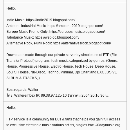
Hello,
Indie Music: https://indie2019.blogspot.com/
Ambient, Industrial Music: https://ambient-2019.blogspot.com/
Europe Music Promo Only: https://europesmusic.blogspot.com/
Italodance Music: https://webidc.blogspot.com/
Alternative Rock, Punk Rock: https://alternativesrock.blogspot.com/
Downloads made through our private server by simple use of FTP (File
Transfer Protocol) program. fresh music categorized by genres! (Genre:
House, Progressive House, Electro House, Tech House, Deep House,
Soulful House, Nu-Disco, Techno, Minimal, Djs Chart and EXCLUSIVE
ALBUM & TRACKS, )
Best regards, Walter
ดย: Walterembex IP: 89.38.97.125 10 ธันวาคม 2564 20:16:36 น.
Hello,
FTP service is a community for DJs & fans that helps you gain full access
to exclusive electronic music various artists, singles trax. //0daymusic.org