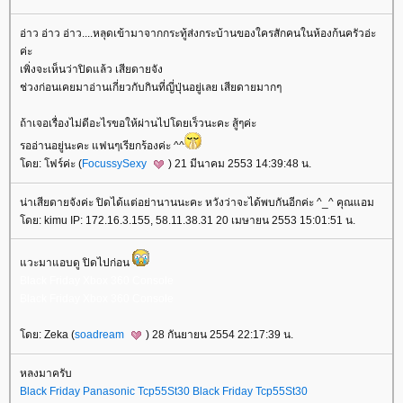
อ่าว อ่าว อ่าว....หลุดเข้ามาจากกระทู้ส่งกระบ้านของใครสักคนในห้องก้นครัวอ่ะ
ค่ะ
เพิ่งจะเห็นว่าปิดแล้ว เสียดายจัง
ช่วงก่อนเคยมาอ่านเกี่ยวกับกินที่ญี่ปุ่นอยู่เลย เสียดายมากๆ
ถ้าเจอเรื่องไม่ดีอะไรขอให้ผ่านไปโดยเร็วนะคะ สู้ๆค่ะ
รออ่านอยู่นะคะ แฟนๆเรียกร้องค่ะ ^^
ดย: โฟร์ค่ะ (
FocussySexy
) 21 มีนาคม 2553 14:39:48 น.
น่าเสียดายจังค่ะ ปิดได้แต่อย่านานนะคะ หวังว่าจะได้พบกันอีกค่ะ ^_^ คุณแอม
ดย: kimu IP: 172.16.3.155, 58.11.38.31 20 เมษายน 2553 15:01:51 น.
วะมาแอบดู ปิดไปก่อน
Black Friday Xbox 360 Console
Black Friday Xbox 360 Console
ดย: Zeka (
soadream
) 28 กันยายน 2554 22:17:39 น.
หลงมาครับ
Black Friday Panasonic Tcp55St30
Black Friday Tcp55St30