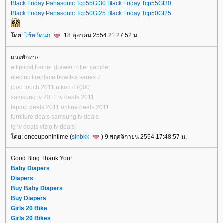
Black Friday Panasonic Tcp55Gt30
Black Friday Tcp55Gt30
Black Friday Panasonic Tcp50Gt25
Black Friday Tcp50Gt25
ดย:
ไข้หวัดนก
18 ตุลาคม 2554 21:27:52 น.
วะทักทา
elliptical trainer
drawer roller cabinet
electric fireplace
bowflex series 7
ipod touch 2011
nikon d7000
samsung tv 2011
tv deals 2011
laptop deals 2011
online deals 2011
furniture deals
samsung tv deals
lg tv deals
vizio tv deals
ดย: onceuponintime (
sinbkk
) 9 พฤศจิกายน 2554 17:48:57 น.
Good Blog Thank You!
Baby Diapers
Diapers
Buy Baby Diapers
Buy Diapers
Girls 20 Bike
Girls 20 Bikes