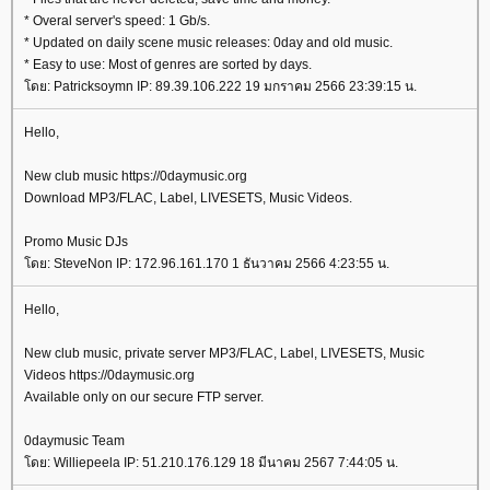
* Overal server's speed: 1 Gb/s.
* Updated on daily scene music releases: 0day and old music.
* Easy to use: Most of genres are sorted by days.
ดย: Patricksoymn IP: 89.39.106.222 19 มกราคม 2566 23:39:15 น.
Hello,
New club music https://0daymusic.org
Download MP3/FLAC, Label, LIVESETS, Music Videos.
Promo Music DJs
ดย: SteveNon IP: 172.96.161.170 1 ธันวาคม 2566 4:23:55 น.
Hello,
New club music, private server MP3/FLAC, Label, LIVESETS, Music
Videos https://0daymusic.org
Available only on our secure FTP server.
0daymusic Team
ดย: Williepeela IP: 51.210.176.129 18 มีนาคม 2567 7:44:05 น.