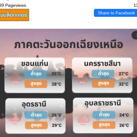
99 Pageviews.
1
Share to Facebook
arrow_f