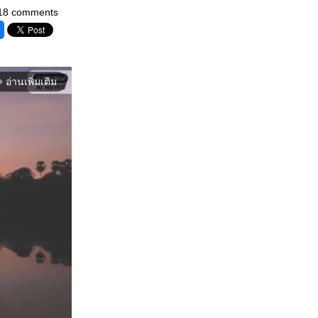
18 comments
อ่านเพิ่มเติม
orward_ios