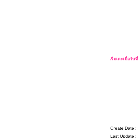
เริ่มเตะเมื่อวัน
Create Date 
Last Update :