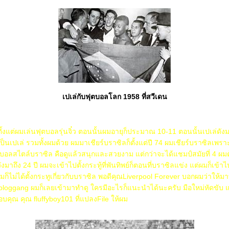
เปเล่กับฟุตบอลโลก 1958 ที่สวีเดน
งแต่ผมเล่นฟุตบอลรุ่นจิ๋ว ตอนนั้นผมอายุก็ประมาณ 10-11 ตอนนั้นเปเล่ดังมา
นเปเล่ รวมทั้งผมด้วย ผมมาเชียร์บราซิลก็ตั้งแต่ปี 74 ผมเชียร์บราซิลเพร
บอลสไตล์บราซิล คือดูแล้วสนุกและสวยงาม แต่กว่าจะได้แชมป์สมัยที่ 4 ผมต
มาถึง 24 ปี ผมจะเข้าไปตั้งกระทู้ที่พันทิพย์ก็ตอนที่บราซิลแข่ง แต่ผมก็เข้า
ไม่ได้ตั้งกระทูเกี่ยวกับบราซิล พอดีคุณLiverpool Forever บอกผมว่าให้มาท
่ bloggang ผมก็เลยเข้ามาทำดู ใครมีอะไรก็แนะนำได้นะครับ มือใหม่หัดขับ
ณ คุณ fluffyboy101 ที่แปลงFile ให้ผม