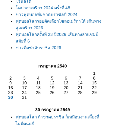
รนัลโด้
คปาอาเมริกา 2024 ครั้งที่ 48
ข่าวฟุตบอลทีมชาติบราซิลปี 2024
ฟุตบอลโลกรอบคัดเลือกโซลอเมริกาใต้ เส้นทาง
สู่อเมริกา 2026
ฟุตบอลโลกครั้งที่ 23 ปี2026 เส้นทางล่าแชมป์
สมัยที่ 6
ข่าวทีมชาติบราซิล 2026
กรกฏาคม 2549
1
2
3
4
5
6
7
8
9
10
11
12
13
14
15
16
17
18
19
20
21
22
23
24
25
26
27
28
29
30
31
30 กรกฏาคม 2549
ฟุตบอลโลก ถ้าขาดบราซิล ก็เหมือนงานเลี้ยงที่
ไม่มีดนตรี