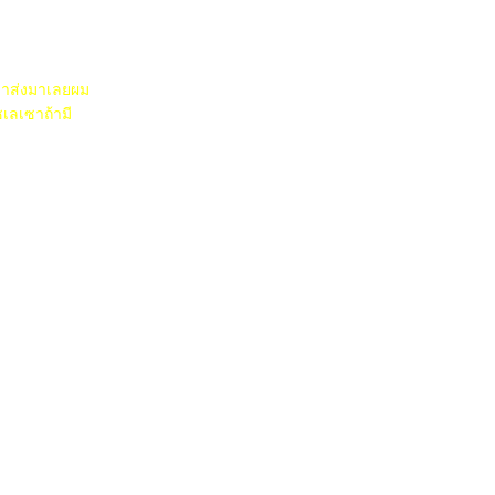
ว่าส่งมาเลยผม
เลเซาถ้ามี