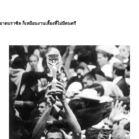
าดบราซิล ก็เหมือนงานเลี้ยงที่ไม่มีดนตรี