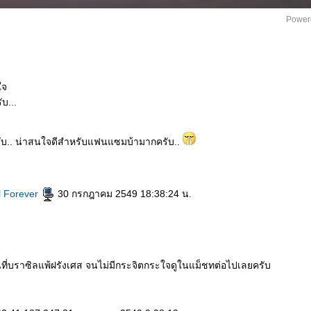
Power
ใจ
ับ...
ับ.. น่าสนใจดีสำหรับแฟนแซมบ้ามากครับ..
l Forever
30 กรกฎาคม 2549 18:38:24 น.
นที่บราซิลแพ้ฝรังเศส จนไม่มีกระจิตกระใจดูในแม็ชทต่อไปเลยครับ