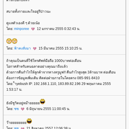
สบายทั้งกายและใจอยู่รึป่าวนะ
ดูแลตัวเองดี ๆ ด้วยเน้อ
ดย:
minporee
12 มกราคม 2555 0:32:43 น.
ดย:
ฟ้าคงสั่งมา
15 มีนาคม 2555 15:10:25 น.
ถ้าคุณเป็นคนที่ใช้โทรศัพท์มือถือ 1000บาทต่อเดือน
อกาศสำหรับคนฉลาดอย่างคุณมาถึงแล้ว
ด้วยการคืนกำไรให้ลูกค้าจากทางทรูมูฟ!! คืนกำไรสูงสุด 3ล้านบาท ต่อเดือน
ต้องการข้อมูลเพิ่มเติม ติดต่อฝ่ายภายในโดยตรง 085-991-8410
ดย: ัำyebush IP: 192.168.1.110, 183.89.82.196 29 พฤษภาคม 2555
1:53:17 น.
ังมีชูวิดอยู่หม๊า
ดย:
ซซ
6 มิถุนายน 2555 11:00:45 น.
ว๊า
ดย:
ซซ
21 สิงหาคม 2557 12:06:38 น.