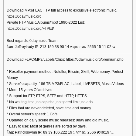
Download MP3/FLAC FTP full access to exclusive electronic music.
https://0daymusic.org
Private FTP Music/Albums/mp3 1990-2022 List:
https://0daymusic.org/FTPtxt/
Best regards, 0daymusic Team.
ดย: Jeffreytrady IP: 213.159.38.90 14 พฤษภาคม 2565 15:11:02 น.
Download FLAC/MP3/Labels/Clips: https://0daymusic.org/premium.php
* Reseller payment method: Neteller, Bitcoin, Skrill, Webmoney, Perfect
Money
* Server's capacity: 186 TB MP3/FLAC, Label, LIVESETS, Music Videos.
* More 15 years Of archives.
* Support for FTP, FTPS, SFTP and HTTP, HTTPS.
* No waiting time, no captcha, no speed limit, no ads.
* Files that are never deleted, save time and money.
* Overal server's speed: 1 Gb/s.
* Updated on daily scene music releases: 0day and old music.
* Easy to use: Most of genres are sorted by days.
ดย: Patricksoymn IP: 89.39.106.222 19 มกราคม 2566 9:49:19 น.