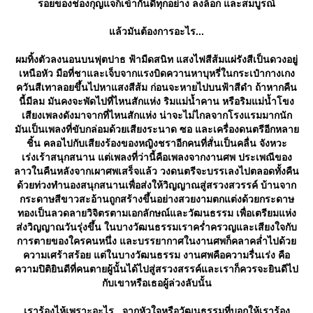
รอยของช่องกุญแจก็เข้ากันดีทุกอย่าง ลงล็อก และสมบูรณ์
ล้วมันต้องการอะไร...
ผมทิ้งตัวลงนอนบนฟุตปาธ ฟ้ามืดสนิท แสงไฟสีส้มแผ่รังสีเป็นดวงอยู่
เหนือหัว มือที่ชาและเจ็บจากแรงบิดควานหาบุหรี่ในกระเป๋ากางเกง
ควันสีเทาลอยขึ้นไปหาแสงสีส้ม ก่อนจะหายไปบนฟ้าสีดำ ถ้าหากคืน
นี้มีลม มันคงจะพัดไปที่ไหนสักแห่ง ริมแม่น้ำคาน หรือริมแม่น้ำโขง
เสียงเพลงดังมาจากที่ไหนสักแห่ง น่าจะไม่ไกลจากโรงแรมมากนัก
มันเป็นเพลงที่ขับกล่อมด้วยเสียงระนาด ซอ และเครื่องดนตรีอีกหลา
ชิ้น คลอไปกับเสียงร้องของหญิงชราอีกคนที่สั่นเป็นคลื่น จังหวะ
เร่งเร้าสนุกสนาน แต่เพลงที่ว่านี้คือเพลงจากงานศพ ประเพณีของ
ลาวในคืนหลังจากเผาศพเสร็จแล้ว วงดนตรีจะบรรเลงไปตลอดทั้งคืน
ด้วยท่วงทำนองสนุกสนานเพื่อส่งให้วิญญาณสู่สรวงสวรรค์ บ้านจาก
กระดาษสีขาวสะอ้านถูกสร้างขึ้นอย่างสวยงามตกแต่งด้วยกระดาษ
ทองเป็นลวดลายวิจิตรตามเอกลักษณ์และวัฒนธรรม เพื่อเตรียมแห่ง
ส่งวิญญาณวันรุ่งขึ้น ในบางวัฒนธรรมเราคร่ำครวญและเสียงใจกับ
การตายของใครคนหนึ่ง และบรรยากาศในงานศพก็คลาคล่ำไปด้ว
ความเศร้าสร้อย แต่ในบางวัฒนธรรม งานศพคือความรื่นเร่ง คือ
ความปิติยินดีที่คนตายผู้นั้นได้ไปสู่สรวงสรรค์และเราก็ควรจะยินดีไป
กับเขาหรือเธอผู้ล่วงลับนั้น
เราร้องไห้เพราะอะไร...จากหัวใจหรือวัฒนธรรมที่บอกให้เราร้อง