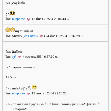
ังอยู่ดีอยู่ใช่มั๊
สู้ ๆ
ดย:
minporee
13 มีนาคม 2554 20:06:43 น.
หนู สบายดีเน่อ
ดย: พี่แหม๋ว (
ฟ้าคงสั่งมา
) 24 มีนาคม 2554 16:37:29 น.
อืมม คิดถึงน่ะ
ดย:
ภูติ
4 เมษายน 2554 6:57:10 น.
เหมือนคุณข้างบนเลยอ่ะ
คิดถึงนะ
มีความสุขดีอยู่ใช่มั๊
ดย:
minporee
13 เมษายน 2554 22:20:27 น.
วะมาอ่านจร้าขออนุญาตฝากเว็บไว้ในอ้อมกอดน้อยๆด้วยนะครับ|เข้าชมเว็บ
บิ๊
กอา
ขอบคุณครับ