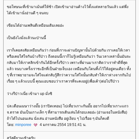
ขอโทษนะที่เข้ามาเม้นท์ให้ช้า เปิดเข้ามาอ่านค้างไว้ตั้งแต่หลายวันแล้ว แต่พึ่ง
ได้เข้ามานั่งอ่านดี ๆ จนจบ
เขียนได้อ่านเพลินดีเหมือนเดิมเลยอ่ะ
เป็นยังไงมั่งแล้วนะป่านนี้
เราก็เคยสงสัยเหมือนกันว่า ก่อนที่เราจะผ่านปัญหานั้นไปด้วยกัน เราเคยให้เวลา
หรือเคยใส่ใจกันบ้างรึป่าว ถึงตอนนี้เราก็ไม่รู้เหมือนกันว่า วันเวลาเหล่านั้นมันจะ
กลับมาให้เราคลิกเข้ากันได้อีกครั้งรึป่าว เพราะที่ผ่านมาเราคิดว่าเราทำดีที่สุด
ล้ว จนบางครั้งเราซะอีกที่เป็นฝ่ายเจ็บเอง เหมือนกับโดนทิ้งไว้ให้อยู่คนเดียว ทั้ง
ๆ ที่เราพยายามจะใส่ใจแต่กลับรู้สึกว่าความใส่ใจนั้นกลับทำให้เราห่างจากกันไป
เรื่อย ๆ แล้วแบบนี้ คุณแอบชอบว่าเราควรที่จะคงอยู่(เพื่อเค้า)ต่อไปรึป่าว
ว่างรึป่าวเนี่ย เข้ามา up มั่งซิ
ปล.เดือนเมษาว่างมั๊ย (เราปิดเทอม) ไปเที่ยวเกาะกันมั๊ย อยากไปเที่ยวเกาะแถว
จ.ตราด มันเป็นเกาะเล็ก ๆ ที่สามารถเดินเล่นได้รอบเลยอ่ะ (อ่านเจอในหนังสือ)
ถ้าได้ไปนอนเล่น นั่งเล่น อ่านหนังสือ อยู่เงียบ ๆ ไปเรื่อย ๆ มันก็คงดี
ดย:
minporee
4 มกราคม 2554 19:51:41 น.
สวัสดียามเช้าครับ