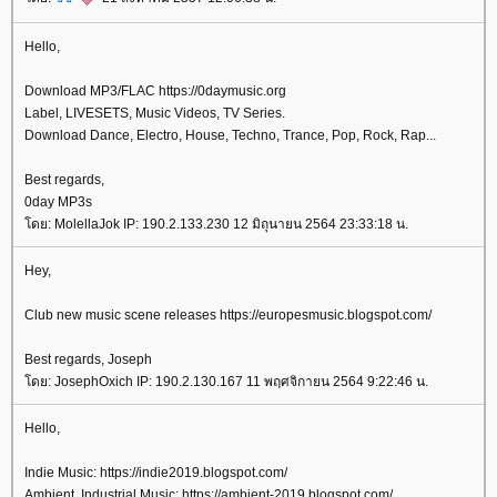
Hello,
Download MP3/FLAC https://0daymusic.org
Label, LIVESETS, Music Videos, TV Series.
Download Dance, Electro, House, Techno, Trance, Pop, Rock, Rap...
Best regards,
0day MP3s
ดย: MolellaJok IP: 190.2.133.230 12 มิถุนายน 2564 23:33:18 น.
Hey,
Club new music scene releases https://europesmusic.blogspot.com/
Best regards, Joseph
ดย: JosephOxich IP: 190.2.130.167 11 พฤศจิกายน 2564 9:22:46 น.
Hello,
Indie Music: https://indie2019.blogspot.com/
Ambient, Industrial Music: https://ambient-2019.blogspot.com/