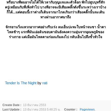
หรือบางทีผมอาจไม่ได้ให้เวลากับกุญแจและตัวล็อก พักไปสูบบุหรี่สัก
ครู่เหมือนกับที่เพิ่งทำไป บางทีอาจจะมีเสียงคลิ๊กดังขึ้นระหว่างเราบ้าง
ก็ได้...แต่ตอนนี้เราต่างก็เดินจากมาไกลเกินกว่าเสียงคลิ๊กนั้นจะเดิน
ทางผ่านอากาศมาถึง
จักรยานวิ่งแหวกอากาศอย่างรีบเร่ง ลมเย็นปะทะใบหน้าจนชา น้ำตา
ไหลช้าๆ แรกที่มันเอ่อล้นขอบตามันยังคงความอุ่นจากอุณหภูมิของ
ร่างกาย แต่เมื่อมันไหลตามร่องแก้มลงไป กลับเย็นไปถึงขั้วหัวใจ
Tender Is The Night
by
rati
Create Date :
13 ธันวาคม 2553
Last Update :
13 ธันวาคม 2553 5:48:25 น.
Counter :
Pageviews.