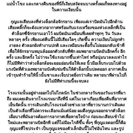
ม่น้ำโขง และกลางคืนของที่นี่ก็เงียบสงัดจนบางครั้งผมก็หลงทางอยู่
นความเงียบนั้น
กุญแจเสียบลงที่ห่วงล็อกล้อจักรยาน เพียงแค่เราบิดมันไปอีกด้าน
เสียงคลิ๊กก็จะดังแหวกอากาศพร้อมกับแรงเหวี่ยงของห่วงเหล็กที่เป็น
ตัวล็อกซี่จักรยานเอาไว้ ผมบิดมันเหมือนที่เคยทำทุกๆ วัน วันละ
หลายๆ ครั้ง เพียงแต่คืนนี้ไม่มีเสียงใดๆ เกิดขึ้น ความเงียบไม่ถูกทำ
งายลง ตัวลอกยังทำงานปกติ และเหมือนจะดื้อรั้นไม่ยอมกลับเข้าที่
เพื่อให้จักรยานหมุนล้อออกตัวกลับที่พัก ผมพยายามบิดมันอีกครั้ง อีก
ครั้ง และอีกครั้ง ไม่ว่าจะใช้แรงมากขึ้นเท่าไหร่ หรือนุ่มนวลลงเท่าไร
ก็ไม่มีทีท่าว่าห่วงล็อกล้อจะยอมอ่อนข้อให้เลย นิ้วมือเจ็บระบมไปด้ว
รงบิดที่ตัวเองพยายามบังคับข่มขืนให้ตัวล็อกนั้นปลดออก อากาศเย็น
เข้ารุมทำร้ายให้นิ้วนั้นชาและเจ็บปวดยิ่งกว่าเดิม หลายนาทีผ่านไปก็
ังไม่มีทีท่าเกมนี้จะจบลง
รงแรมนั้นอยู่ห่างออกไปไม่ไกลนัก ในช่วงกลางวันของวันแรกที่มา
ถึง ผมเคยเดินจากโรงแรมมาถึงที่นี่ แต่ในเวลาเกือบเที่ยงคืนที่อากาศ
เย็นจัดนั้น การเดินกลับโรงแรมด้วยช่วงเวลาที่ยาวนานกว่าเดิมคง
เป็นตัวเลือกที่ไม่ควรจะเลือกแม้แต่น้อย ผมดึงกุญแจออกจากตัวล็อก
เผื่อบางที่มันอาจต้องการอากาศเพื่อหายใจบ้าง ก่อนจะเสียบเข้าไป
หม่และพยายามบิดอีกที แต่ก็ไม่มีอะไรดีขึ้น ทั้งๆ ที่กุญแจดอกนี้ก็คือ
กุญแจที่ไขประจำ เป็นกุญแจของตัวเล็กอันนี้ไม่ใช่อันไหน และรูป