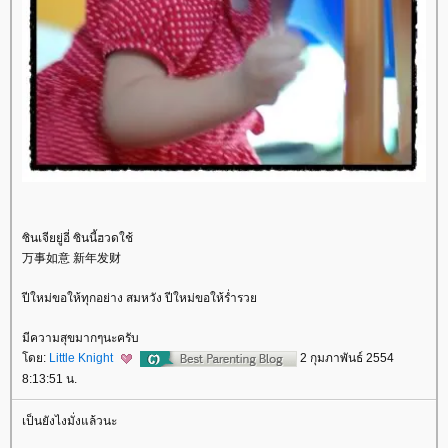
ซินเจียยู่อี่ ซินนี้ฮวดใช้
万事如意 新年发财
ปีใหม่ขอให้ทุกอย่าง สมหวัง ปีใหม่ขอให้ร่ำรว
มีความสุขมากๆนะครับ
ดย:
Little Knight
2 กุมภาพันธ์ 2554
8:13:51 น.
เป็นยังไงมั่งแล้วนะ