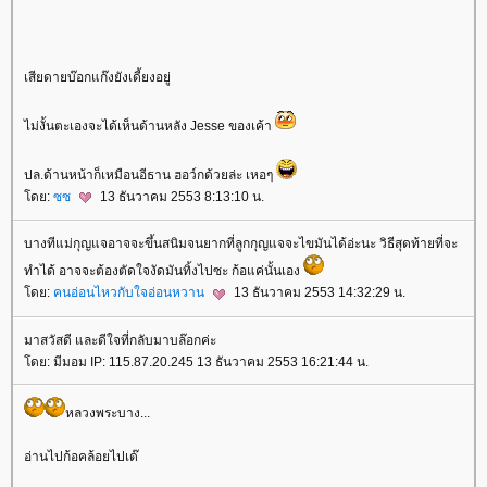
เสียดายบ๊อกแก๊งยังเดี้ยงอยู่
ไม่งั้นตะเองจะได้เห็นด้านหลัง Jesse ของเค้า
ปล.ด้านหน้าก็เหมือนอีธาน ฮอว์กด้วยล่ะ เหอๆ
ดย:
ซซ
13 ธันวาคม 2553 8:13:10 น.
บางทีแม่กุญแจอาจจะขึ้นสนิมจนยากที่ลูกกุญแจจะไขมันได้อ่ะนะ วิธีสุดท้ายที่จะ
ทำได้ อาจจะต้องตัดใจงัดมันทิ้งไปซะ ก้อแค่นั้นเอง
ดย:
คนอ่อนไหวกับใจอ่อนหวาน
13 ธันวาคม 2553 14:32:29 น.
มาสวัสดี และดีใจที่กลับมาบล๊อกค่ะ
ดย: มีมอม IP: 115.87.20.245 13 ธันวาคม 2553 16:21:44 น.
หลวงพระบาง...
อ่านไปก้อคล้อยไปเด๊