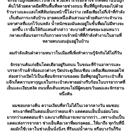
จักรยานถูกจอดทิ้งไว้ไกลโข ด้วยเพราะระยะทางจากที่จัดงานนั้นถูก
คั่นไว้ด้วยตลาดมืดที่กินพื้นที่หลายช่วงถนน พื้นที่ที่ถูกจับจองไปด้ว
ร้านรวงและแสงไฟสีส้มก่อนหน้านี้โล่งว่าง เหลือเพียงไม่กี่เจ้าที่กำลัง
เก็บสัมภาระกลับบ้าน ยายคนหนึ่งเดินสวนมาด้วยสัมภาระจำนวน
มหาศาลที่แบกไว้บนหลัง น้ำหนักของมันคงอยู่ในขั้นที่ผมไม่มีทางจะ
กขึ้น เรายิ้มให้กันแทนคำกล่าว ‘สะบายดี’เศษขยะนอนหนาว
กลาดเกลื่อนรอการเก็บกวาดจากเจ้าหน้าที่ที่กำลังทำงานในยามที่
หลายคนนอนอุ่นอยู่ในบ้าน
ผมกำลังเดินฝ่าความหนาวในเมืองที่เพิ่งทำความรู้จักกันได้ไม่กี่วัน
จักรยานคันเก่งยืนโดดเดียวอยู่ริมถนน ในขณะที่ร้านอาหารและ
บรรดาร้านค้าห้องแถวต่างๆ ปิดประตูเงียบเชียบ เหลือเพียงหลอดไฟ
ส่องสว่างเปิดไว้เป็นเพื่อนจักรยานของผม มือที่ซุกอยู่ในกระเป๋าเสื้อ
จ๊กเก็ตควานหากุญแจในกระเป๋าสะพายอย่างรีบร้อนในบรรยากาศที่
เย็นและเงียบสงัด ถนนทั้งเส้นแทบจะไม่มีผู้คนยกเว้นผมและจักรยาน
หนึ่งคัน
ผมชอบกลางคืน ความเงียบที่หาไม่ได้ในเวลากลางวัน ผมชอบ
พระอาทิตย์ในตอนเย็นกว่าตอนเช้า แดดตอนเย็นนั้นอ่อนโยน
มากกว่าแดดตอนเช้า และบางทีมันอาจเหงามากกว่า...เพราะมันเป็น
ดดแห่งการจากลา ช่วงเย็นคือเวลาที่ผมรอคอย...ให้มาถึง ทุกวันที่นี่
ผมมักใช้เวลาในช่วงเย็นนั่งนิ่งๆ ที่ริมแม่น้ำคาน หรือบางวันก็ริม