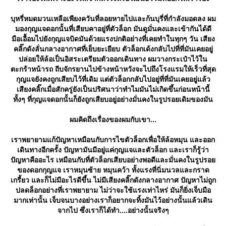
บุหรี่หมดมวนเหลือเพียงควันที่ลอยหายไปและก้นบุรี่ที่กำลังมอดลง ผม
มองกุญแจดอกนั้นที่เสียบคาอยู่ที่ตัวล็อก มันดูมั่นคงและเข้ากันได้ดี
มือเอื้อมไปยังกุญแจบิดมันด้วยแรงปกติอย่างที่เคยทำในทุกๆ วัน เสียง
คลิ๊กดังลั่นกลางอากาศที่เย็บยะเยียบ ตัวล็อกเด้งกลับไปที่ที่มันเคยอยู่
ปล่อยให้ล้อเป็นอิสระเตรียมตัวออกเดินทาง ผมวางกระเป๋าไว้ใน
ตะกร้าหน้ารถ ถีบจักรยานไปข้างหน้าหวังจะไปถึงโรงแรมให้เร็วที่สุด
กุญแจยังคงถูกเสียบไว้ที่เดิม แต่ตัวล็อกกลับไปอยู่ที่ที่มันเคยอยู่แล้ว
เสียงคลิ๊กเมื่อสักครู่ยังเป็นปริศนาว่าทำไมมันไม่เกิดขึ้นก่อนหน้านี้
ทั้งๆ ที่กุญแจดอกนั้นก็ยังถูกเสียบอยู่อย่างมั่นคงในรูปรอยเดิมของมัน
ผมคิดถึงเรื่องของผมกับเขา...
เราพยายามแก้ปัญหาเหมือนกับการไขตัวล็อกเพื่อให้ล้อหมุน และออก
เดินทางอีกครั้ง ปัญหามันมีอยู่แค่กุญแจและตัวล็อก และเราก็รู้ว่า
ปัญหาคืออะไร เหมือนกับที่ตัวล็อกเสียบอย่างพอดีและมั่นคงในรูปรอ
ของดอกกุญแจ เราหมุนซ้าย หมุนคว้า ทั้งแรงที่นิ่มนวลและกราด
เกรี้ยว และก็ไม่มีอะไรดีขึ้น ไม่มีเสียงคลิ๊กดังกลางอากาศ ปัญหาไม่ถูก
ปลดล็อกอย่างที่เราพยายาม ไม่ว่าจะใช้แรงเท่าไหร่ มันก็ยิ่งเจ็บมือ
มากเท่านั้น เจ็บจนบางอย่างเราก็อยากจะทิ้งมันไว้อย่างนั้นแล้วเดิน
จากไป ซึ่งเราก็ได้ทำ....อย่างนั้นจริงๆ