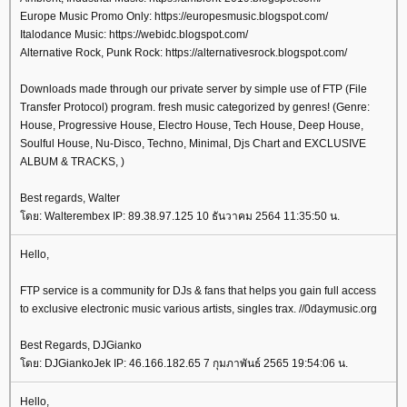
Europe Music Promo Only: https://europesmusic.blogspot.com/
Italodance Music: https://webidc.blogspot.com/
Alternative Rock, Punk Rock: https://alternativesrock.blogspot.com/
Downloads made through our private server by simple use of FTP (File
Transfer Protocol) program. fresh music categorized by genres! (Genre:
House, Progressive House, Electro House, Tech House, Deep House,
Soulful House, Nu-Disco, Techno, Minimal, Djs Chart and EXCLUSIVE
ALBUM & TRACKS, )
Best regards, Walter
ดย: Walterembex IP: 89.38.97.125 10 ธันวาคม 2564 11:35:50 น.
Hello,
FTP service is a community for DJs & fans that helps you gain full access
to exclusive electronic music various artists, singles trax. //0daymusic.org
Best Regards, DJGianko
ดย: DJGiankoJek IP: 46.166.182.65 7 กุมภาพันธ์ 2565 19:54:06 น.
Hello,