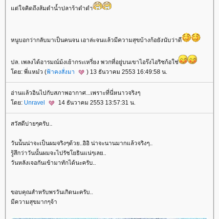
ต่ใจคิดถึงส้มตำน้ำปลาร้าดำดำ
หนูบอกว่ากลับมาเป็นคนจน เอาล่ะจนแล้วมีความสุขบ้างก้อยังนับว่าดี
ปล. เพลงได้อารมณ์ม้งเย้ากระเหรี่ยง พวกที่อยู่บนเขาไอร๊งไอริชก้อใช่
ดย: พี่แหม๋ว (
ฟ้าคงสั่งมา
) 13 ธันวาคม 2553 16:49:58 น.
อ่านแล้วอินไปกับสภาพอากาศ...เพราะที่นี่หนาวจริงๆ
ดย:
Unravel
14 ธันวาคม 2553 13:57:31 น.
สวัสดีบ่ายๆครับ..
วันน้ันน่าจะเป็นผมจริงๆด้วย..อิอิ น่าจะนานมากแล้วจริงๆ..
รู้สึกว่าวันนั้นผมจะไปรัชโยธินแน่ๆเลย..
วันหลังเจอกันเข้ามาทักได้นะครับ..
ขอบคุณสำหรับพรวันเกิดนะครับ..
มีความสุขมากๆจ้า