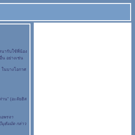
ารับใช้พี่น้อง
ื่น อย่างเช่น
่นๆ ในบางโอกาศ
่าน" (อะลัยฮิส
วขอพรจา
ีมุฮัมมัด กล่าว