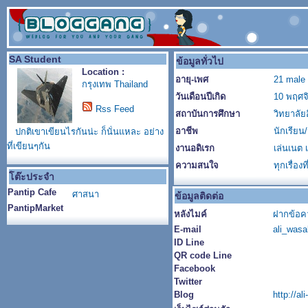
SA Student
ข้อมูลทั่วไป
Location :
อายุ-เพศ
21 male
กรุงเทพ Thailand
วันเดือนปีเกิด
10 พฤศจ
Rss Feed
สถาบันการศึกษา
วิทยาลัย
อาชีพ
นักเรียน
ปกติเขาเขียนไรกันน่ะ ก็นั่นแหละ อย่าง
ที่เขียนๆกัน
งานอดิเรก
เล่นเนต 
ความสนใจ
ทุกเรื่อง
โต๊ะประจำ
Pantip Cafe
ศาสนา
ข้อมูลติดต่อ
PantipMarket
หลังไมค์
ฝากข้อค
E-mail
ali_was
ID Line
QR code Line
Facebook
Twitter
Blog
http://a