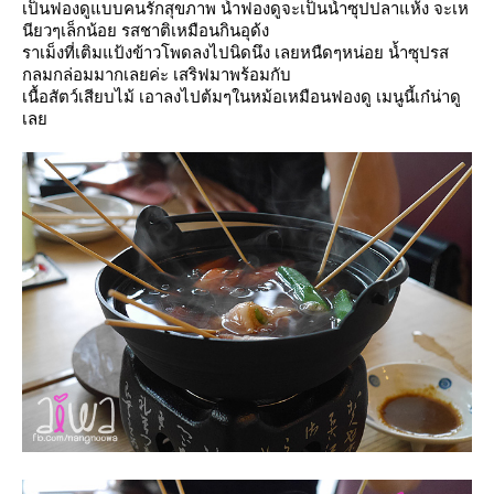
เป็นฟองดูแบบคนรักสุขภาพ น้ำฟองดูจะเป็นน้ำซุปปลาแห้ง จะเห
นียวๆเล็กน้อย รสชาติเหมือนกินอุด้ง
ราเม็งที่เติมแป้งข้าวโพดลงไปนิดนึง เลยหนืดๆหน่อย น้ำซุปรส
กลมกล่อมมากเลยค่ะ เสริฟมาพร้อมกับ
เนื้อสัตว์เสียบไม้ เอาลงไปต้มๆในหม้อเหมือนฟองดู เมนูนี้เก๋น่าดู
เล