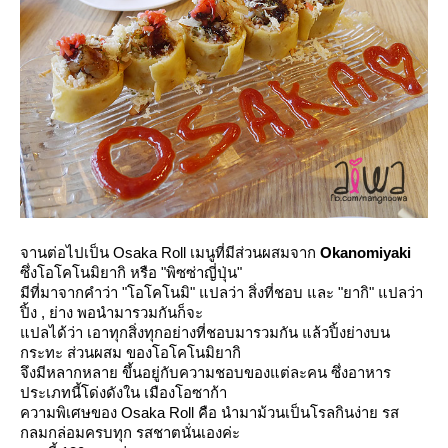
จานต่อไปเป็น Osaka Roll เมนูที่มีส่วนผสมจาก
Okanomiyaki
ซึ่งโอโคโนมิยากิ หรือ "พิซซ่าญี่ปุ่น"
มีที่มาจากคำว่า "โอโคโนมิ" แปลว่า สิ่งที่ชอบ และ "ยากิ" แปลว่า
ปิ้ง , ย่าง พอนำมารวมกันก็จะ
ปลได้ว่า เอาทุกสิ่งทุกอย่างที่ชอบมารวมกัน แล้วปิ้งย่างบน
กระทะ ส่วนผสม ของโอโคโนมิยากิ
จึงมีหลากหลาย ขึ้นอยู่กับความชอบของแต่ละคน ซึ่งอาหาร
ประเภทนี้โด่งดังใน เมืองโอซาก้า
ความพิเศษของ Osaka Roll คือ นำมาม้วนเป็นโรลกินง่าย รส
กลมกล่อมครบทุก รสชาตนั่นเองค่ะ