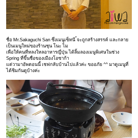
ชื่อ Mr.Sakaguchi San ซึ่งเมนูเซ็ทนี ้จะถูกสร้างสรรค์ และกลา
เป็นเมนูใหม่ของร้านชุน โนะ ไม
เพื่อให้คนที่หลงใหลอาหารญี่ปุ่น ได้ลิ้มลองเมนูพิเศษในช่วง
Spring ที่ขึ้นชื่อของเมืองโอซาก้า
ต่วามาอัพตอนนี้ เชฟกลับบ้านไปแล้วค่ะ ขออภัย ^^ มาดูเมนูที่
ได้ชิมกันดูบ้างค่ะ