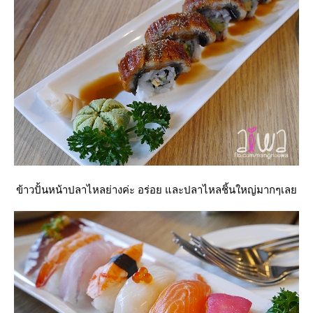
ข้าวปั้นหน้าปลาไหลย่างค่ะ อร่อย และปลาไหลชิ้นใหญ่มากๆเล