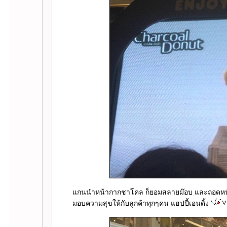
กนนำหน้ากากชาโคล ก็ยอมสลายม๊อบ และถอดหน้ากา
มอบความสุขให้กับลูกค้าทุกๆคน แฮปปี้เอนดิ้ง