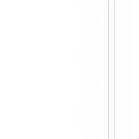
Boracay ::
:: มินิ รีวิว Espresso บุฟเฟ่ต์
Intercontinental ::
:: Muru หมูกระทะไฮโซ ระดับพรีเมี่
ม ::
:: ฮั่วเซ่งฮง เซ็นทรัลเวิล กับ ชุดโต๊ะ
จีน 3900 บาท ::
:: คำพูน อาหารอีสาน Buffet ::
:: ข้าวมันไก่ โก๊ะตี๋ สาขาเมเจอร์ปิ่น
เกล้า ::
:: แสงไทยซีฟู๊ด @ สะพานปลา หัวหิน
::
:: Yoshinoya สาขา CentralWorld ::
:: แสนแซ่บ @ สยามพารากอน ::
:: ลองชิม เป็ดย่าง ร้าน ประจักษ์ ::
:: Tokusen ปิ้งย่าง & ชาบู ::
:: Farm Design ชีสเค้กจากฮอกไกโด
::
:: Crave @ Aloft Bangkok Hotel ::
:: w xyz bar ดื่มไม่อั้น 499 บาท ::
:: ริมน้ำหมูกระทะ ปิ่นเกล้า ::