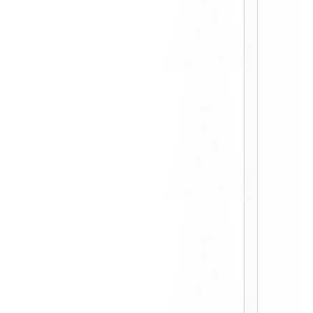
เทลที่ loop ปทุมวัน ปริ๊นเซส ::
:: Chacoal Donuts โดนัทน้องใหม่ 12
รส จาก Dunkin Donuts ::
:: ไปกินมาแล้ว บาร์บีคิว พลาซ่า refill
299 บาท ::
:: ไม่ได้กินนานแล้วลองซะหน่อย ...
ำแซ่บ ::
:: Buffet 1 บาท ที่ Taste @ The
Westin Grande Sukhumvit ::
:: ลองชิม Nine Popcorn ป๊อปคอร์น
รสเข้มข้น ::
:: Macaron ร้าน Zing by Centara
Grand ::
:: The Tamarind Restaurant เกาะ
มะพร้าวภูเก็ต ::
:: Guru Gyuu บุฟเฟ่ต์ปิ้งย่างเอาใจคน
รักเนื้อ ::
:: โกโก้ตรานางพยาบาล เปลี่ยนเป็น
Cocoa Dutch แล้วจ้า ::
:: Gyu Grill ร้านปิ้งย่างในเครือ ZEN
::
:: I love Backyard BBQ at D-Mall