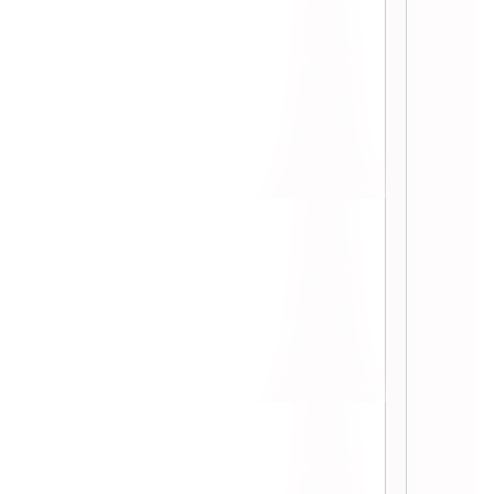
ชุน โนะ ไม Gateway เอกมัย ::
:: Sizzler ออกเมนูใหม่ “สเต็กไก่เทอริ
ากิ” 259 บาท พร้อมสลัด::
:: คอกเทล เบียร์ ไวน์ ไม่อั้น กับ
Aperol Evenings ที่ jojo รร. St.Regis
::
:: ลองชิม Water Front ร้านอาหาร
ไทยที่ สยามพารากอน ::
:: ลองชิม Burger King Angus XT
เบอร์เกอร์เนื้อวัวนำเข้า ::
:: ไปลองชิม ยำแซ่บ แบบ Buffet
คนละ 169 บาท! ::
:: ได้ลองแล้ว ซาลาเปาไส้ไหล Chef
Man สาขา ราชดำริ ::
:: Café de Suandok กาแฟสวนดอก
เชียงราย ::
:: ไปชิมปิ้งย่าง ร้าน Meat Up สาขา
เจริญนคร ::
:: ชิมอาหารจีนกว้างตุ้ง ที่ The Dining
Room | Grand Hyatt Erawan ::
:: ชิมอาหารเกาหลีที่ Kongju / จิบคอก