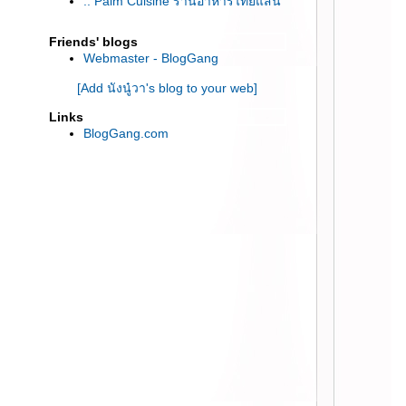
:: Palm Cuisine ร้านอาหารไทยแสน
อร่อยกลางซอยทองหล่อ ::
:: Miharu Japanese Eatery ร้าน
Friends' blogs
Webmaster - BlogGang
อาหารญี่ปุ่นคุณภาพดีย่านสีลม ::
:: ชิมเมนูใหม่ต้อนรับเทศกาลแห่ง
[Add นังนู๋วา's blog to your web]
ความสุข จาก Haagen-Dazs ::
Links
:: ร้านอาหารจีน Red Rose ร้านแรก
BlogGang.com
นไทยที่ให้เรากำหนดราคาอาหาร
เอง ::
:: “JAPANESE CONNEXION”
บุฟเฟ่ต์เทศกาลอาหารญี่ปุ่นที่โนโว
เทล เพลินจิต ::
:: Detox ง่ายๆด้วย น้ำผลไม้สกัดเย็น
จาก Happy Cleanse ::
:: Grilliku Buffet เนื้อย่าง ราคาไม่แพง
่านสีลม CP Tower ::
:: Vanilla Bake Shop เอกมัยซอย 12
::
:: จิบกาแฟแบบพรีเมี่ยม ที่ Coffee
World Gold สยามพารากอน ::
:: ลองชิมเมนู Top Hit Osaka ที่ร้าน