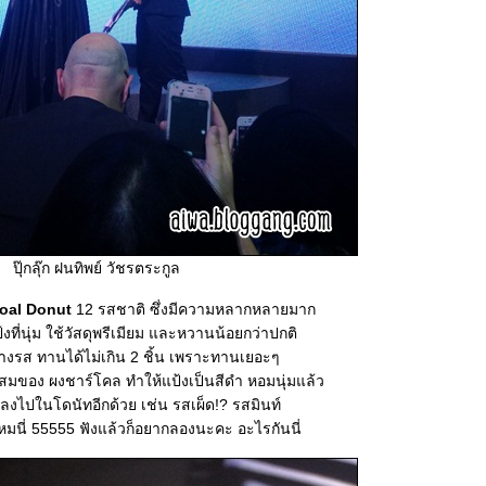
ปุ๊กลุ๊ก ฝนทิพย์ วัชรตระกูล
oal Donut
12 รสชาติ ซึ่งมีความหลากหลายมาก
ที่นุ่ม ใช้วัสดุพรีเมียม และหวานน้อยกว่าปกติ
างรส ทานได้ไม่เกิน 2 ชิ้น เพราะทานเยอะๆ
สมของ ผงชาร์โคล ทำให้แป้งเป็นสีดำ หอมนุ่มแล้ว
ลงไปในโดนัทอีกด้วย เช่น รสเผ็ด!? รสมินท์
มนี่ 55555 ฟังแล้วก็อยากลองนะคะ อะไรกันนี่