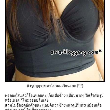
ถ้ารูปดูอุจาดตาไปขออภัยนะคะ (*.*)
พอลองใส่แล้วก็โอเคเลยค่ะ เก็บเนื้อข้างๆเนี๊ยบมากๆ ใส่เสื้อรัดรูป
หรือเดรส ก็ไม่มีรอยปลิ้นเล
ถมไม่อึดอัดอีกด้วยค่ะ แอบคิดว่า ข้างหน้าดูเต็มตัวเหมือนเสื้อ