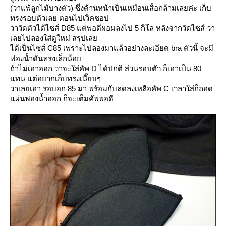
(วาแพ้ลูกไม้บางตัว) ซึ่งด้านหน้าเป็นเหมือนเสื้อกล้ามเลยค่ะ เก็บ
ทรงรอบตัวเลย ตอนไปเวิคชอป
วาวัดตัวได้ไซส์ D85 แต่พอดีผอมลงไป 5 กิโล หลังจากวัดไซส์ วา
เลยไปลองใส่ดูใหม่ สรุปเล
ได้เป็นไซส์ C85 เพราะไปลองมาแล้วอย่างละเอียด bra ตัวนี้ จะมี
ฟองน้ำดันทรงเล็กน้อ
ถ้าไม่เอาออก วาจะใส่คัพ D ได้ปกติ ส่วนรอบตัว ก็เอาเป็น 80
ทน แต่อยากเก็บทรงเนี๊ยบๆ
วาเลยเอา รอบอก 85 มา พร้อมกับลดลงเหลือคัพ C เวลาใส่ก็ถอด
ผ่นฟองน้ำออก ก็จะเต็มคัพพอดี