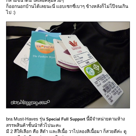
กล้ามขนาดนี้ ใส่เสื้อคลุมสวยๆ
ก็ออกนอกบ้านได้เลยนะนี่ แอบเซกซี่เบาๆ ข้างหลังก็ไม่โป๊จนเกิน
ไป :)
bra Must-Haves รุ่น
นี้มีจำหน่ายตามห้าง
Special Full Support
สรรพสินค้าชั้นนำทั่วไปนะคะ
มี 2 สีให้เลือก คือ สีดำ และสีเนื้อ วาไปลองสีเนื้อมา ก็สวยดีค่ะ ดู