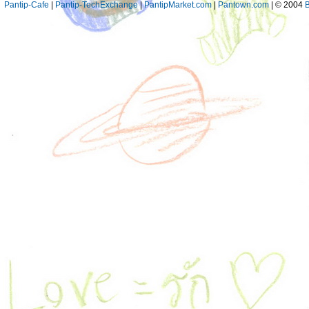
Pantip-Cafe
|
Pantip-TechExchange
|
PantipMarket.com
|
Pantown.com
| © 2004