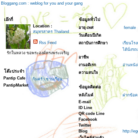
Bloggang.com : weblog for you and your gang
เอ๊กกี่
ข้อมูลทั่วไป
Location :
อายุ-เพศ
female
สมุทรสาคร Thailand
วันเดือนปีเกิด
Rss Feed
สถาบันการศึกษา
เรียนโร
ได้นั่งร
รักในหลวง ขอพระองค์ทรงพระเจริญ
อาชีพ
งานอดิเรก
อ่านหนั
โต๊ะประจำ
ความสนใจ
Pantip Cafe
ก้นครัว,ชานเรือน
PantipMarket
ข้อมูลติดต่อ
หลังไมค์
ฝากข้อค
E-mail
ID Line
QR code Line
Facebook
Twitter
Blog
http://e
เว็บไซต์ส่วนตัว