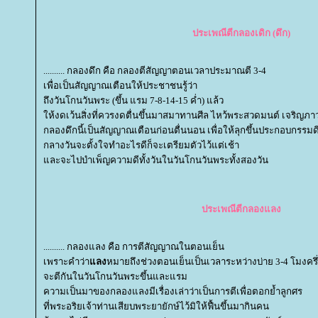
ประเพณีตีกลองเดิก (ดึก)
.......... กลองดึก คือ กลองตีสัญญาตอนเวลาประมาณตี 3-4
เพื่อเป็นสัญญาณเตือนให้ประชาชนรู้ว่า
ถึงวันโกนวันพระ (ขึ้น แรม 7-8-14-15 ค่ำ) แล้ว
ห้งดเว้นสิ่งที่ควรงดตื่นขึ้นมาสมาทานศีล ไหว้พระสวดมนต์ เจริญภ
กลองดึกนี้เป็นสัญญาณเตือนก่อนตื่นนอน เพื่อให้ลุกขึ้นประกอบกรรมดี
กลางวันจะตั้งใจทำอะไรดีก็จะเตรียมตัวไว้แต่เช้า
ละจะไปบำเพ็ญความดีทั้งวันในวันโกนวันพระทั้งสองวัน
ประเพณีตีกลองแลง
.......... กลองแลง คือ การตีสัญญาณในตอนเย็น
เพราะคำว่า
ลง
หมายถึงช่วงตอนเย็นเป็นเวลาระหว่างบ่าย 3-4 โมงครึ
จะตีกันในวันโกนวันพระขึ้นและแรม
ความเป็นมาของกลองแลงมีเรื่องเล่าว่าเป็นการตีเพื่อตอกย้ำลูกศร
ที่พระอริยเจ้าท่านเสียบพระยายักษ์ไว้มิให้ฟื้นขึ้นมากินคน