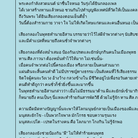
พระคงกำลังสวดมนต์ น่าชื่นใจหนอ วันรุ่งได้ยินกลองเพล
ได้เวลาสร้างทานแล้วหนอ ชวนกันไปทำบุญฟังเทศน์ที่วัดให้เป็นมงคล
ถึงวันพระ ได้ยินเสียงกลองตอนเย็นตีย้ำ
วันนี้ต้องสำรวมกาย วาจา ใจ ไม่ให้เกิดโทษแก่ตนและคนอื่นหนอ เป็น
เสียงกลองในพุทธทำนายอีสาน บรรยายว่าไว้ไล่ผีจำพวกต่างๆ นับสิบช
ละมีคำแปลที่หมายถึงคนชั่วจำพวกต่างๆ
เสียงกลองที่ดังสม่ำเสมอ ป้องกันเปรตและยักษ์บุกกินคนในเมืองพุทธ
ทาน ศีล ภาวนา ต้องหมั่นทำไว้ให้มาก ไม่เช่นนั้น-
เมื่อคนจำพวกต่อไปนี้ครองเมือง หรือกลายเป็นคนส่วนมาก
ผ่นดินจะสิ้นคนทำดี ไม่มีปราชญ์ทางธรรม เป็นสังคมที่ไร้เสียงธรรม
จิตใจผู้คนจะวังเวง อ้างว้าง กลวงข้างใน มีชีวิตอยู่ไปเพื่อรอวันตายเท่า
คนดีทำดีถูกว่า คนชั่วก็ชั่วยิ่งขึ้นและมากขึ้น
นพุทธทำนายอีสานกล่าวว่า เมื่อไม่มีธรรมมาต้าน ผีและยักษ์เข้าม
ก็หมายถึง คนเป็นๆ นี่แหละทำร้ายกันสารพัดวิธี ด้วยไม่รู้จัก ทาน ศีล 
ความมืดมิดทางปัญญานั้นจะพาให้โลกมนุษย์กลายเป็นเมืองของผีและ
มนุสสะยักโข - เป็นพวกใจพาล มักโกรธ ชอบความรุนแรง
มนุสสะเปโต - เปรตในร่างคน คือ โลภมาก โกงกิน ไม่รู้จักพอ
เสียงกลองยังช่วยป้องกัน "ผี" ไม่ให้ทำร้ายคนพุทธ