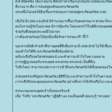
มี ผี ชนิดหนึ่ง ได้แก่ คนใน ที่มักสาวหาเรื่องไม่เป็นประโยชน์และเกิ
ที่แรงมาก คือ การลบหลู่องค์ของพระรัตนตรั
ประหนึ่งไม่เคยได้ยินเรื่องกรรมของการลบหลู่พระรัตนตรัยมาเล
เมื่อใด ผี เปรต และยักษ์ มีจำนวนมากขึ้นๆ กินคนส่วนมาก ศาสนาก็จะเข
คนโบราณรู้ภัยในอนาคต มีการป้องกัน โดยแทรกไว้ในพิธีกรรมพุทธศา
ช่วยกันสืบทอดประเพณีไปนานๆ
เราต้องช่วยกันทุกไม้ทุกมือเพื่อรักษา"ธรรมเภรี" นี้ไว้
นอกจากมีสติ ทำหน้าที่ชาวพุทธที่ดีเพื่อปราม ผี เปรต ยักษ์ ไม่ให้เขื่อง
ลองทำใจให้ถึง พระรัตนตรัยซึ่งมีองค์สาม
หมั่นระลึกถึงบทไตรสรณคมน์ และทำความเข้าใจในความหมา
(การปฏิญาณขอรับ พระพุทธ พระธรรม พระสงฆ์ เป็นที่พึ่ง)
จถึงไหม? สามารถเปล่งวาจาว่าเข้าถึงพระรัตนตรัยได้ทั้งหมดของใจ
สวดบทสรรเสริญพระรัตนตรัย (อิติปิโส) และทำความเข้าใจในควา
เราระลึกถึงพระคุณของพระรัตนตรัย อย่างที่กลาวได้จริงหรือไม่ และ
ธรรมะของพระพุทธเจ้าเป็นของจริงแท้
เมื่อ "ใจถึง" พระรัตนตรัย "ปฏิบัติ"เอง จนเห็นผลดี ย่อมจะรู้ "พระคุณ"