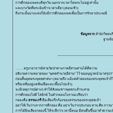
การตีกลองเพลจะตีทุกวัน นอกจากเวลาใดพระไม่อยู่เท่านั้น
ละบางวัดที่พระฉันข้าวเวลาเดียว (ตอนเช้า)
ถึงกระนั้นบางแห่งก็ยังมีการตีกลองเพลเพื่อเป็นการรักษาประเพณี
ข้อมูลจาก
สำนักวิทยบ
ฐานข้อ
-------------------------------------------------------
.......... ครูบาอาจารย์สายวัดป่าทางภาคอีสานท่านได้ตีความ
อธิบายความหมายของ "พุทธทำนายอีสาน" ไว้ ขออนุญาตนำมาสรุปว่
ก่อนสิ้นยุคพระพุทธศาสนา (หมายถึง แม้แต่คำสอนของพระพุทธเจ้าก็ไ
หรือเหลืออยู่แต่ฟั่นเฝือและเพี๊ยนไปแล้ว)
จะมีเหตุการณ์ต่างๆ ทำให้สังคมชาวพุทธระส่ำระสา
การตีกลองไล่ผี ไล่ยักษ์ ในคำกลอนโบราณเปรียบว่า
กลองคือ
ธรรมเภรี
คือเสียงกึกก้องของธรรมของพระพุทธเจ้า
อย่าให้เว้นว่างจากการตีกลอง คือ อย่าเว้นว่างประกอบ ทาน ศีล ภาวน
การได้ยินเสียงกลองนี้ ให้ระลึกว่าเวลานี้หนอ มีคนตื่นขึ้นมาทำความเ