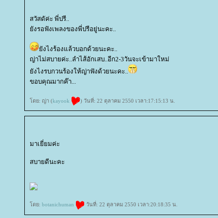
สวัสดัค่ะ พี่ปรี..
ังรอฟังเพลงของพี่ปรีอยู่นะคะ..
ังไงร้องแล้วบอกด้วยนะคะ..
ญ่าไม่สบายค่ะ..ลำไส้อักเสบ..อีก2-3วันจะเข้ามาใหม่
ังไงรบกวนร้องให้ญ่าฟังด้วยนะคะ..
ขอบคุณมากค๊า...
ดย: ญ่า (
kayook
) วันที่: 22 ตุลาคม 2550 เวลา:17:15:13 น.
มาเยี่ยมค่ะ
สบายดีนะคะ
ดย:
botanichuman
วันที่: 22 ตุลาคม 2550 เวลา:20:18:35 น.