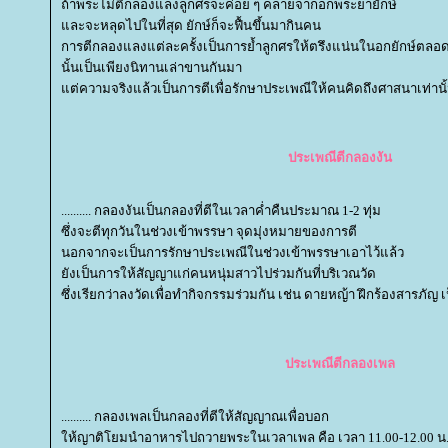
ถ้าพระไม่ตีกลองแลงลูกศรจะค่อย ๆ คลายจากอกพระยายักษ์
ละจะหลุดไปในที่สุด ยักษ์ก็จะฟื้นขึ้นมากินคน
การตีกลองแลงแต่ละครั้งเป็นการย้ำลูกศรให้ตรึงแน่นในอกยักษ์ตลอ
นั้นเป็นเพียงนิทานเล่าขานกันมา
ต่ความจริงแล้วเป็นการตีเพื่อรักษาประเพณีให้คนคิดถึงศาสนาเท่านั
ประเพณีตีกลองงัน
.......... กลองงันเป็นกลองที่ตีในเวลาค่ำคืนประมาณ 1-2 ทุ่ม
ซึ่งจะตีทุกวันในช่วงเข้าพรรษา จุดมุ่งหมายของการตี
นอกจากจะเป็นการรักษาประเพณีในช่วงเข้าพรรษาเอาไว้แล้ว
ังเป็นการให้สัญญาแก่คนหนุ่มสาวไปร่วมกันที่บริเวณวัด
ซึ่งเรียกว่าลงวัดเพื่อทำกิจกรรมร่วมกัน เช่น ดายหญ้า ฝึกร้องสารภัญ เ
ประเพณีตีกลองเพล
.......... กลองเพลเป็นกลองที่ตีให้สัญญาณเพื่อบอก
ห้ญาติโยมนำอาหารไปถวายพระในเวลาเพล คือ เวลา 11.00-12.00 น