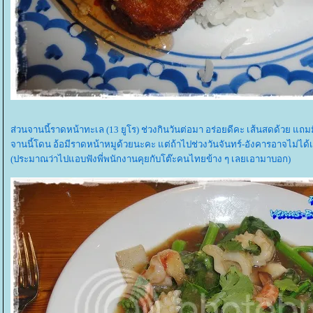
ส่วนจานนี้ราดหน้าทะเล (13 ยูโร) ช่วงกินวันต่อมา อร่อยดีคะ เส้นสดด้วย แ
จานนี้โดน อ้อมีราดหน้าหมูด้วยนะคะ แต่ถ้าไปช่วงวันจันทร์-อังคารอาจไม่ได
(ประมาณว่าไปแอบฟังพี่พนักงานคุยกับโต๊ะคนไทยข้าง ๆ เลยเอามาบอก)