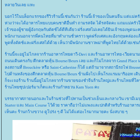
หลายวันเลย แหะ
บอกไว้ในบล็อกแรกของรีวิวร้านนี้เช่นกันว่า ร้านนี้เจ้าของเป็นคนจีน แต่แม่
ห่วงว่าจะได้อาหารไทยแบบคนชาติอื่นทำ ถามรสจัด ได้รสจัดคะ แถมแม่ครัว
เจ้าของผู้ชายผู้อังกฤษกับดัตช์ได้ดีทีเดียว ฝรั่งเศสไม่เคยได้ยินเจ้าของพูดนะ
พนักงานนอกจากพี่คนไทยที่มาทำงานชั่วคราว พูดฝรั่งเศสและอังกฤษคล่องแล้ว
พูดทั้งดัตช์และฝรั่งเศสได้ด้วย เห็นว่ามีพนักงานชาวพม่าที่พูดไทยได้ด้วยเช่
ร้านนี้จะอยู่ไม่ไกลจากร้านอาหารไทยดาวี-Davi และร้านอาหารไทย-เวียดนาม A
ถนนเดินตรงกับ ตึกตลาดหุ้น Bourse/Beurs เลย และก็ไม่ไกลจาก Grand Place ม
ลงสถานที่ Brouckère หรือ Saint-Catherine ก็ได้ แต่ถ้ามาจากสถานีรถไฟ Brussels
ไปด้านหลังของตึกตลาดหุ้น Bourse/Beurs ข้ามฝั่งไป เห็นโรงแรมมาริออท เดิน
ก็จะเจอร้าน ร้านนี้อยู่ไม่ไกลจากร้านขายของชำจีนร้านใหญ่และร้านไทยที่ใค
ร้านไทยซุปเปอร์มาเก็ตและร้านกำหยวน Kam Yuen คะ
บรรยากาศภายนอกและในร้านช่วงที่ไปทานเป็นช่วงเย็นและกลางวัน เขามีเมนู Lu
Starter และ Main Course ไว้ด้วย ราคาถือว่าไม่แพงและปกติสำหรับร้านอาหารเอ
เห็นคะ ร้านกว้างขวาง ดูโปร่ง ๆ ดี ไม่ได้แต่อะไรมากมายคะ นั่งสบาย ๆ