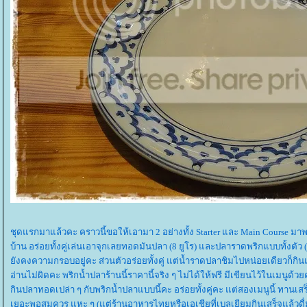
ชุดแรกมาแล้วคะ คราวนี้ขอให้เอามา 2 อย่างทั้ง Starter และ Main Course มาพ
บ้าน อร่อยทั้งคู่เล่นเอาจุกเลยทอดมันปลา (8 ยูโร) และปลาราดพริกแบบทั้งตัว (1
ังคงความกรอบอยู่คะ ส่วนตัวอร่อยทั้งคู่ แต่น้ำราดปลาชิมไปหน่อยเดียวก็กินแต
อ่านไม่ผิดคะ พริกน้ำปลาร้านนี้ราคานี้จริง ๆ ไม่ได้ให้ฟรี มีเขียนไว้ในเมนูด้ว
กินปลาทอดเปล่า ๆ กับพริกน้ำปลาแบบนี้คะ อร่อยทั้งคู่คะ แต่สองเมนูนี้ ทานเ
เยอะพอสมควร แหะ ๆ (แต่ร้านอาหารไทยหรือเอเชียที่เบลเยียมกินเสร็จแล้วดื่