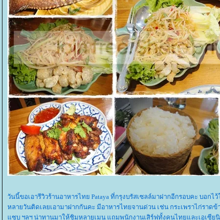
วันนี้ขอเอารีวิวร้านอาหารไทย Pataya ที่กรุงบรัสเซลล์มาฝากอีกรอบคะ บอกไว
หลายวันติดเลยเอามาฝากกันคะ มีอาหารไทยจานด่วน เช่น กระเพราไก่ราดข้าว เ
ซบ ฯลฯ น่าทานมาให้ชิมหลายเมนู แถมพนักงานเสิร์ฟทั้งคนไทยและเอเซียนิสั