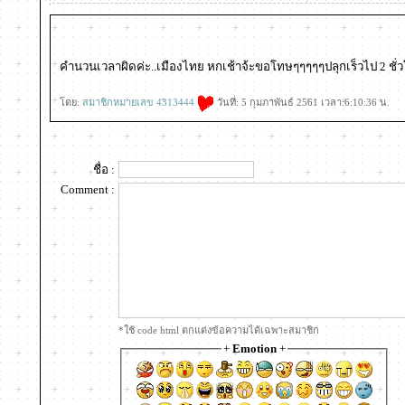
คำนวนเวลาผิดค่ะ..เมืองไทย หกเช้าจ้ะขอโทษๆๆๆๆๆปลุกเร็วไป 2 ช
ดย:
สมาชิกหมายเลข 4313444
วันที่: 5 กุมภาพันธ์ 2561 เวลา:6:10:36 น.
ชื่อ :
Comment :
*ใช้ code html ตกแต่งข้อความได้เฉพาะสมาชิก
+
Emotion
+