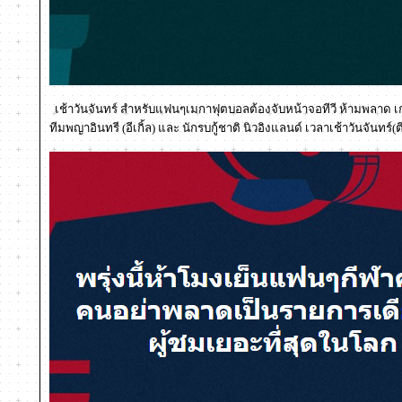
เช้าวันจันทร์ สำหรับแฟนๆเมกาฟุตบอลต้องจับหน้าจอทีวี ห้ามพลาด เก
ทีมพญาอินทรี (อีเกิ้ล) และ นักรบกู้ชาติ นิวอิงแลนด์ เวลาเช้าวันจันทร์(