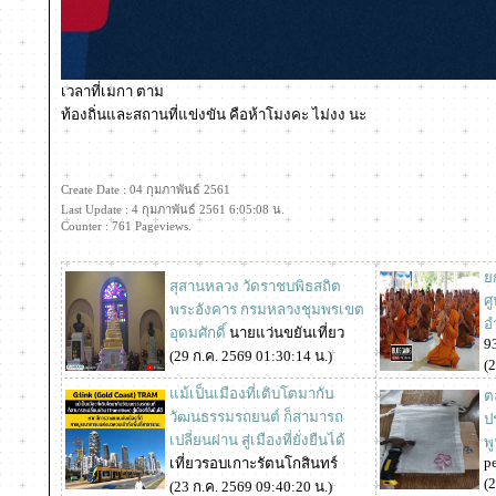
เวลาที่เมกา ตาม
ท้องถิ่นและสถานที่แข่งขัน คือห้าโมงคะ ไม่งง นะ
Create Date : 04 กุมภาพันธ์ 2561
Last Update : 4 กุมภาพันธ์ 2561 6:05:08 น.
Counter : 761 Pageviews.
ก
สุสานหลวง วัดราชบพิธสถิต
ศ
พระอังคาร กรมหลวงชุมพรเขต
อ
อุดมศักดิ์
นายแว่นขยันเที่ยว
9
(29 ก.ค. 2569 01:30:14 น.)
(
ม้เป็นเมืองที่เติบโตมากับ
ต
วัฒนธรรมรถยนต์ ก็สามารถ
ป
เปลี่ยนผ่าน สู่เมืองที่ยั่งยืนได้
พ
p
เที่ยวรอบเกาะรัตนโกสินทร์
(
(23 ก.ค. 2569 09:40:20 น.)