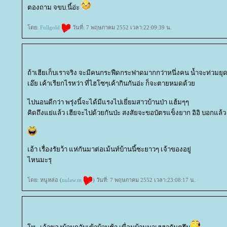
ตองถาม จขบ.นี้อ่ะ
ดย:
Fullgold
วันที่: 7 พฤษภาคม 2552 เวลา:22:09:39 น.
ถ้าเฮียเก็บเราจริง จะมีคนกระฟืดกระฟาดมากกว่าหนึ่งคน น้ำจะท่วมยุ
เอ๊ย เค้าเรียกไรหว่า ที่ไฮโซๆเค้ากินกันอ่ะ ก็จะตายหมดด้ว
ไปนอนดีกว่า พรุ่งนี้จะได้มีแรงไปเยี่ยมสาวบ้านป่า แฮ้มๆๆ
คิดถึงแย่แล้ว เฮียจะไปด้วยกันป่ะ สงสัยจะขอบัตรแข็งยาก อิอิ บอกแล้
เอ้า เรื่องรัยว้า แห่กันมาต่อเม้นท์บ้านนี้ซะยาวๆ เจ้าของอยู่
ไหนมะรุ
ดย: หนูหล่อ (
nulaw.m
) วันที่: 7 พฤษภาคม 2552 เวลา:23:08:17 น.