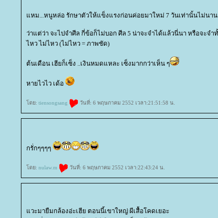
หม...หนูหล่อ รักษาตัวให้แข็งแรงก่อนค่อยมาใหม่ 7 วันเท่านั้นไม่นานก
ว่าแต่ว่า จะไปจำศีล กี่ข้อก็ไม่บอก ศีล 5 น่าจะจำได้แล้วนี่นา หรือจะจำทั
ไหว ไม่ไหว (ไม่ไหว = ภาพชัด)
ต้นเดือน เฮียก็เซ็ง ..เงินหมดแหละ เซ็งมากกว่าเห็น ๆ
หายไวไว เด้อ
ดย:
tiensongsang
วันที่: 6 พฤษภาคม 2552 เวลา:21:51:58 น.
กรั่กๆๆๆๆ
ดย:
nulaw.m
วันที่: 6 พฤษภาคม 2552 เวลา:22:43:24 น.
วะมายืมกล้องอ่ะเฮีย ตอนนี้เขาใหญ่ ผีเสื้อโคดเยอะ