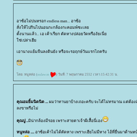
อาซ้อไม่บ่นหรอก endless man... อาซ้อ
สั่งให้ไปกินไปนอนกะกล้องกะคอมพ์ซะเล
ตั้งนานแล้ว... เอ เค้าเรียก ตัดหางปล่อยวัดหรืองัยเนี่
ช่เปล่าเฮี
เอานางแย้มจีนลงดินยัง หรือจะรอฤกษ์วันแรกไถครับ
ดย: หนูหล่อ (
nulaw.m
) วันที่: 7 พฤษภาคม 2552 เวลา:15:42:31 น.
คุณอมยิ้มนิดนิด ...
ผมว่าทานยาบ้างเถอะครับ จะได้ไม่ทรมาณ แต่ต้องส
ลงขาหรือไม่
คุณปู ..
มิน่ากล้องมีรอย เพราะสายตาเจ้าผีเสื้อนี่เอง
หนูหล่อ ....
อาซ้อเค้าไม่ได้ตัดหาง เพราะเฮียไม่มีหาง ไอ้ที่ยื่นมาด้านหน้