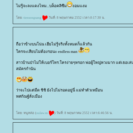
ไม่รู้จะลงแดงไหม...บล็อคลิซึม
งอมแงม
ดย:
tiensongsang
วันที่: 8 พฤษภาคม 2552 เวลา:0:17:30 น.
ถือว่าข้างบนโน่น เฮียไม่รู้จริงทั้งหมดก็แล้วกัน
ครจะเสียบไม่ต้องรอนะ endless man
สาวบ้านป่าไม่ให้เบอร์โทร.ใครง่ายๆหรอก พ่อผู้ใหญ่หวงมาก แต่เธอเล่นเน็
สมัครกำนัน
ว่าจะไปแต่มืด ชิชิ ยังไปไม่รอดอยู่นี่ แม่ทำตัวเหมือน
ทศกัณฐ์สั่งเมือง
ดย: หนูหล่อ (
nulaw.m
) วันที่: 8 พฤษภาคม 2552 เวลา:6:46:56 น.