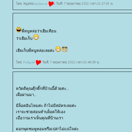
ดย: หนูหล่อ (
nulaw.m
) วันที่: 7 พฤษภาคม 2552 เวลา:21:27:01 น.
พี่หนูหล่อว่าเฮียเทียน
ว่าเฮียเก็บ
เฮียเก็บพี่หนูหล่อเลยค่ะ
ดย:
Fullgold
วันที่: 7 พฤษภาคม 2552 เวลา:21:49:39 น.
หวัดดีคุณตุ๊กติ๊กที่บ้านนี้ด้วยค่ะ...
เผื่อผ่านมา...
มีล็อคอินไหมค่ะ ถ้าไม่มีสมัครเลยค่ะ
เราจะช่วยสอนทำบล็อคให้เอง
เมื่อวานเราเห็นคุณที่บ้านเรา
ดอกพุดชมพูหอมหรือเปล่าไม่แน่ใจค่ะ