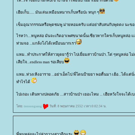
ห...เจ้าของบ้านกลับเข้าบ้านช้า เพื่อนบ้านมาเฮฮากันตรึม
เฮียเก็บ...... มันเล่นเหมือนหมากเก็บหรือป่ะ หนุก ๆ
เข็มอุณากรรณหรือพุดชมพู ม่ายหอมครับ แต่อย่าสับสนกับพุดดง นะขอ
ไรหว่า....หนูหล่อ มันจะเกิดอาเพศขนาดนั้นเชียวหากใครเก็บหนูหล่อ แล
ท่วมจอ ...แกล้งโง่ได้เหมือนมากเรา
หม...ทำประกาศให้สาวยุดยารู้ว่า ไปเยี่ยมสาวบ้านป่า..โด่ ๆหนูหล่อ ไม่ต้
เสียใจ...endless man รอเสียบ
หม..ห่วงเหิงอาราย ...อย่าเอ็ดไป พี่โดนป้ายยา พอตื่นมา เฮ้อ...ได้แต่นั่ง
ทำไรได้
ไปเถอะ เดินทางปลอดภัย ....สาวบ้านป่า เยอะไหม ... เฮียหวังใจจะได้เ
ดย:
tiensongsang
วันที่: 8 พฤษภาคม 2552 เวลา:0:02:34 น.
พี่หนูหล่อจะไปล่ากวางสาวอีกแระ