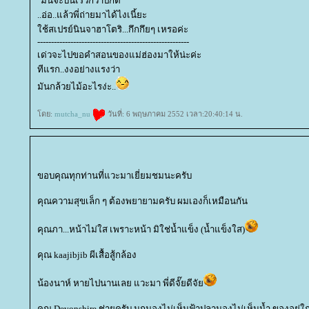
"มันจะบินเร็วกว่าปกติ"
..อ่อ..แล้วพี่ถ่ายมาได้ไงเนี้ยะ
ช้สเปรย์นินจาฮาโตริ...กึกกึยๆ เหรอค่ะ
-------------------------------------------------------
เด่วจะไปขอคำสอนของแม่ฮ่องมาให้น่ะค่ะ
ทีแรก..งงอย่างแรงว่า
มันกล้วยไม้อะไรง่ะ..
ดย:
mutcha_nu
วันที่: 6 พฤษภาคม 2552 เวลา:20:40:14 น.
ขอบคุณทุกท่านที่แวะมาเยี่ยมชมนะครับ
คุณความสุขเล็ก ๆ ต้องพยายามครับ ผมเองก็เหมือนกัน
คุณภา...หน้าไม่ใส เพราะหน้า มิใช่น้ำแข็ง (น้ำแข็งใส)
คุณ kaajibjib ผีเสื้อสู้กล้อง
น้องนาห์ หายไปนานเลย แวะมา พี่ดีจั๊ยดีจั
คุณ Devonshire ช่ายครับ นกมองไม่เห็นฟ้าปลามองไม่เห็นน้ำ ของอยู่ใ