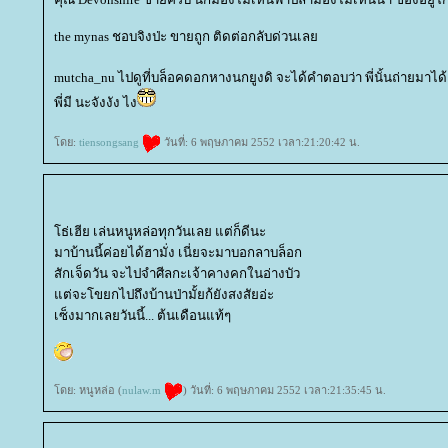
the mynas ชอบจิงป่ะ ขายถูก ติดต่อกลับด่วนเล
mutcha_nu ไปดูที่บล็อคดอกหางนกยูงดิ จะได้คำตอบว่า พี่นั้นถ่ายมาได
พี่มี นะจังงัง ไง
ดย:
tiensongsang
วันที่: 6 พฤษภาคม 2552 เวลา:21:20:42 น.
ธ่เฮีย เล่นหนูหล่อทุกวันเลย แต่ก็ดีนะ
มาบ้านนี้ค่อยได้ฮามั่ง เนี่ยจะมาบอกลาบล็อก
สักเจ็ดวัน จะไปจำศีลกะเจ้าคางคกในอ่างบัว
ต่จะโขยกไปถึงบ้านป่ามั้ยก้ยังสงสัยอ่ะ
เซ็งมากเลยวันนี้... ต้นเดือนแท้ๆ
ดย: หนูหล่อ (
nulaw.m
) วันที่: 6 พฤษภาคม 2552 เวลา:21:35:45 น.