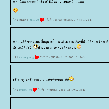
ต่ก๋นั่นแหละนะ มีกล้องดี ฝีมืออนุบาลก็แค่น้านนนน
ดย: หนูหล่อ (
nulaw.m
) วันที่: 7 พฤษภาคม 2552 เวลา:8:17:21 น.
หม....ได้ ๆๆๆ กล้องพี่อนุบาลก็ถ่ายได้ เพราะกล้องพี่มันมีโหมด อัตตาโนน
อัตโนมัติซะอีก
ถ่ายง่าย ถ่ายคล่อง โล่งสบา
ดย:
tiensongsang
วันที่: 7 พฤษภาคม 2552 เวลา:9:16:14 น.
เข้ามาดู..ลุงข้างบน 2 คนเค้าร่ำลากัน...อิอิ
ดย:
mutcha_nu
วันที่: 7 พฤษภาคม 2552 เวลา:10:02:35 น.