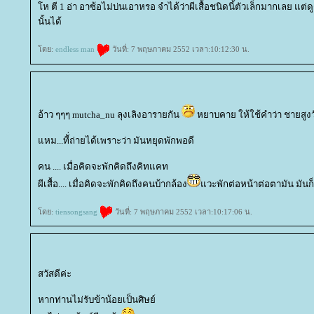
ห ตี 1 อ่า อาซ้อไม่บ่นเอาหรอ จำได้ว่าผีเสื้อชนิดนี้ตัวเล็กมากเลย แต
นั้นได้
ดย:
endless man
วันที่: 7 พฤษภาคม 2552 เวลา:10:12:30 น.
อ้าว ๆๆๆ mutcha_nu ลุงเลิงอารายกัน
หยาบคาย ให้ใช้คำว่า ชายสูง
หม...ทีั่ถ่ายได้เพราะว่า มันหยุดพักพอดี
คน .... เมื่อคิดจะพักคิดถึงคิทแคท
ผีเสื้อ.... เมื่อคิดจะพักคิดถึงคนบ้ากล้อง
วะพักต่อหน้าต่อตามัน มันก
ดย:
tiensongsang
วันที่: 7 พฤษภาคม 2552 เวลา:10:17:06 น.
สวัสดีค่ะ
หากท่านไม่รับข้าน้อยเป็นศิษย์