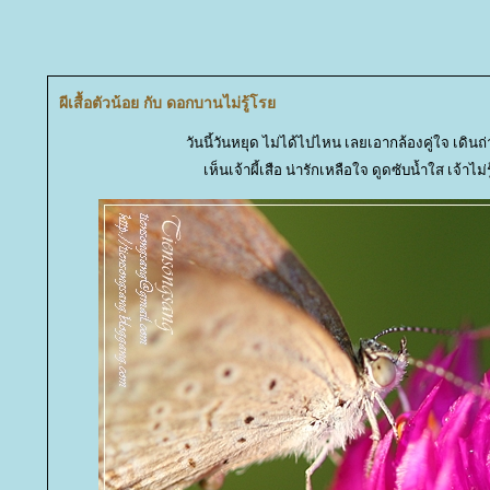
ผีเสื้อตัวน้อย กับ ดอกบานไม่รู้โร
วันนี้วันหยุด ไม่ได้ไปไหน เลยเอากล้องคู่ใจ เดินถ
เห็นเจ้าผี้เสือ น่ารักเหลือใจ ดูดซับน้ำใส เจ้าไม่