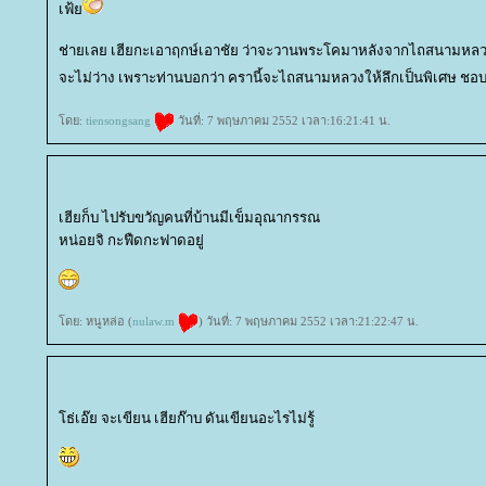
เฟ้
ช่ายเลย เฮียกะเอาฤกษ์เอาชัย ว่าจะวานพระโคมาหลังจากไถสนามหลว
จะไม่ว่าง เพราะท่านบอกว่า ครานี้จะไถสนามหลวงให้ลึกเป็นพิเศษ ชอบ
ดย:
tiensongsang
วันที่: 7 พฤษภาคม 2552 เวลา:16:21:41 น.
เฮียก็บ ไปรับขวัญคนที่บ้านมีเข็มอุณากรรณ
หน่อยจิ กะฟืดกะฟาดอยู่
ดย: หนูหล่อ (
nulaw.m
) วันที่: 7 พฤษภาคม 2552 เวลา:21:22:47 น.
ธ่เอ๊ย จะเขียน เฮียก๊าบ ดันเขียนอะไรไม่รู้