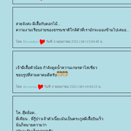
สวยจังค่ะ ผีเสื้อกับดอกไม้...
ความงามเรียบง่ายของธรรมชาติใกล้ตัวที่เรามักจะมองข้ามไปเสมอ...
ดย:
Devonshire
วันที่: 6 พฤษภาคม 2552 เวลา:13:04:40 น.
เจ้าผีเสื้อตัวน้อย กำลังดูดน้ำหวานเกษรตาไสเชียว
ชอบรูปที่สามตาคมดีครับ
ดย:
the mynas
วันที่: 6 พฤษภาคม 2552 เวลา:14:04:23 น.
ห..สุ๊ดย้อด...
พี่เทียน .. พี่รู้ป่าวเจ้าตัวเนี้ยะมันเป็นตระกูลผีเสื้อบินเร็ว
นั่นก็หมายความว่า