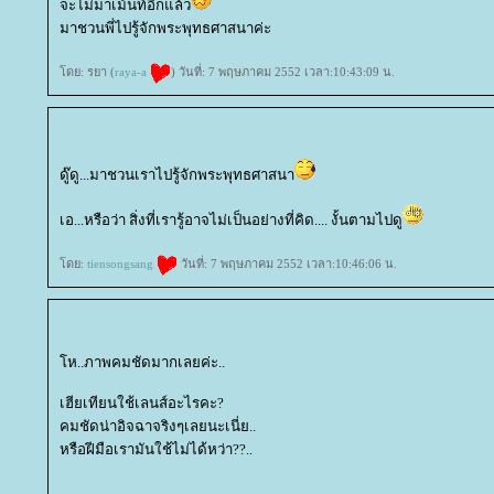
จะไม่มาเม้นท์อีกแล้ว
มาชวนพี่ไปรู้จักพระพุทธศาสนาค่ะ
ดย: รยา (
raya-a
) วันที่: 7 พฤษภาคม 2552 เวลา:10:43:09 น.
ดู๊ดู...มาชวนเราไปรู้จักพระพุทธศาสนา
เอ...หรือว่า สิ่งที่เรารู้อาจไม่เป็นอย่างที่คิด.... งั้นตามไปดู
ดย:
tiensongsang
วันที่: 7 พฤษภาคม 2552 เวลา:10:46:06 น.
ห..ภาพคมชัดมากเลยค่ะ..
เฮียเทียนใช้เลนส์อะไรคะ?
คมชัดน่าอิจฉาจริงๆเลยนะเนี่ย..
หรือฝีมือเรามันใช้ไม่ได้หว่า??..