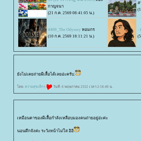
ส
กาญจนา
(
(21 ก.ค. 2569 08:41:05 น.)
4469_The Odyssey
หอมกร
: 
(10 ก.ค. 2569 18:11:21 น.)
(
ังไม่เคยถ่ายผีเสื้อได้เลยอ่ะครับ.
ดย:
ความสุขเล็กๆ
วันที่: 6 พฤษภาคม 2552 เวลา:2:16:40 น.
เหมือนตาของผีเสื้อกำลังเหลือบมองคนถ่ายอยู่อ่ะค่ะ
นอนดึกจังค่ะ ระวังหน้าไม่ใส อิอิ