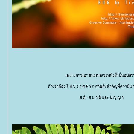
เพราะการเอาชนะทุกสรรพสิ่งที่เป็นอุปส
ตัวเราต้อง ไ ม่ ป ร า ศ จ า ก สามสิ่งสำคัญที่ควรมีและต
ส ติ - ส ม า ธิ และ ปั ญ ญ า