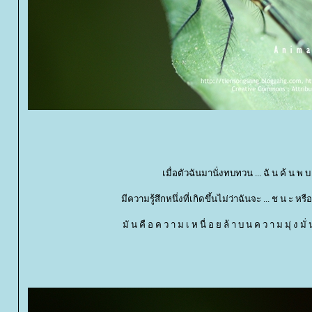
เมื่อตัวฉันมานั่งทบทวน ... ฉั น ค้ น พ บ
มีความรู้สึกหนึ่งที่เกิดขึ้นไม่ว่าฉันจะ ... ช น ะ หร
มั น คื อ ค ว า ม เ ห นื่ อ ย ล้ า บ น ค ว า ม มุ่ ง มั่ 