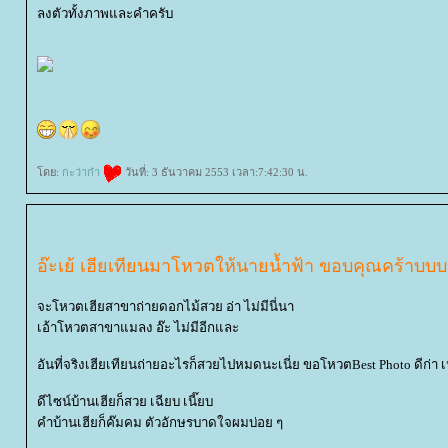
ลงตัวทั้งภาพและคำครับ
ดย:
กะว่าก๋า
วันที่: 3 ธันวาคม 2553 เวลา:7:42:30 น.
อ๊ะเย้ เฮียเทียนมาโหวตให้นายน้ำฟ้า ขอบคุณคร้าบบบ
จะโหวตเฮียสาขาถ่ายดอกไม้สวย อ่า ไม่มีนี่นา
เอ้าโหวตสาขาแมลง อ๊ะ ไม่มีอีกและ
อันที่จริงเฮียเทียนถ่ายอะไรก็สวยไปหมดนะเนี่ย ขอโหวตBest Photo ดีก่า
ดีไซน์บ้านเฮียก็สวย เฉียบ เนี๊ยบ
คำบ้านเฮียก็ค๊มคม ตัวอักษรบาดใจผมบ่อย ๆ