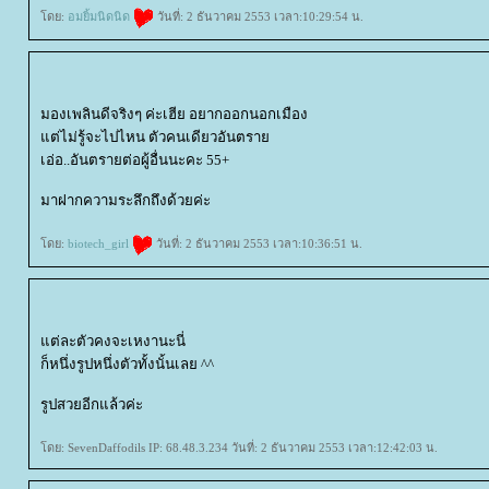
ดย:
อมยิ้มนิดนิด
วันที่: 2 ธันวาคม 2553 เวลา:10:29:54 น.
มองเพลินดีจริงๆ ค่ะเฮีย อยากออกนอกเมือง
ต่ไม่รู้จะไปไหน ตัวคนเดียวอันตรา
เอ่อ..อันตรายต่อผู้อื่นนะคะ 55+
มาฝากความระลึกถึงด้วยค่ะ
ดย:
biotech_girl
วันที่: 2 ธันวาคม 2553 เวลา:10:36:51 น.
ต่ละตัวคงจะเหงานะนี่
ก็หนึ่งรูปหนึ่งตัวทั้งนั้นเลย ^^
รูปสวยอีกแล้วค่ะ
ดย: SevenDaffodils IP: 68.48.3.234 วันที่: 2 ธันวาคม 2553 เวลา:12:42:03 น.