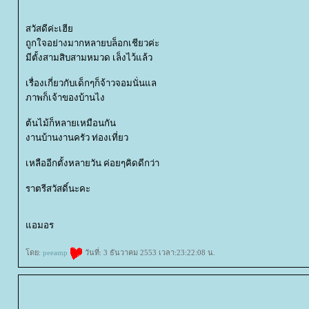
สวัสดีค่ะเฮี
ถูกใจอย่างมากหลายบล็อกเชียวค่ะ
มีตั้งสามสิบสามหมวด เล็งไว้แล้ว
เรื่องเกี่ยวกับเด็กๆก็จ้าวจอมนั่นแล
ภาพก็เจ้าของบ้านไง
ต้นไม้ก็หลายเหมือนกัน
งานบ้านงานครัว ท่องเที่ยว
เหลืออีกตั้งหลายวัน ค่อยๆคิดดีกว่า
ราตรีสวัสดิ์นะคะ
อมอร
ดย:
peeamp
วันที่: 3 ธันวาคม 2553 เวลา:23:22:08 น.