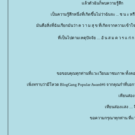
ล้วตัวฉันก็พบความรู้สึก
เป็นความรู้สึกหนึ่งที่เกิดขึ้นไม่ว่าฉันจะ ... ช น ะ ห
มันคือสิ่งที่ฉันเรียกมันว่า ค ว า ม สุ ข ที่เกิดจากความเข้า
ที่เป็นไปตามเหตุปัจจัย .... อั น ส ม ค ว ร แ ก่ ก
ขอขอบคุณทุกท่านที่แวะเวียนมาชมภาพ ทั้ง
เพิ่งทราบว่ามีโหวด BlogGang Popular Award#6 จากคุณก๋าที่บอก
เทียนส่อง
เทียนส่องแสง .... 
ขอความกรุณาทุกท่าน ที่แ