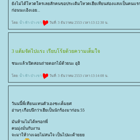
ังไม่ได้โหวตใครเลยสักคนขอประเดิมโหวตเฮียเทียนส่องแสงเป็นคนแรกเ
ก่อนนะเอิงเอย...
ดย:
น้ำ-ฟ้า-ป่า-เขา
วันที่: 3 ธันวาคม 2553 เวลา:13:12:30 น.
3 แต้มจัดไปแระ เรียบโร้ยด้วยความเต็มใจ
ชนะแล้วเปิดสอนถ่ายดอกไม้ด้วยนะ อุอิ
ดย:
น้ำ-ฟ้า-ป่า-เขา
วันที่: 3 ธันวาคม 2553 เวลา:13:14:08 น.
วันนนี้พี่เทียนแทนตัวเองซะเต็มยศ
อ่านๆ เกือบนึกว่าเฮียเป็นนักร้องมาก่อน 55
มันห้ามไม่ได้หรอกพี่
คนมุ่งมั่นกับงาน
จะมาให้วางเฉยไม่สนใจ เป็นไปมะด้า