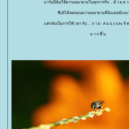
มาวันนี้ฉันใช้ความพยายามในทุกการกิจ ... ด้ ว ย ค ว า
ซึ่งมิได้ลดทอนความพยายามที่ฉันเคยมีและป
ต่กลับเป็นการให้เวลา กับ .... ก า ย - ส ม อ ง และ จิ ต
ม า ก ขึ้ น