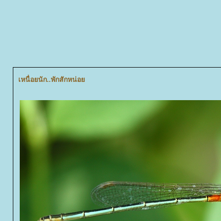
เหนื่อยนัก..พักสักหน่อ