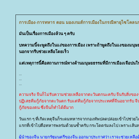
การเมือง-การทหาร ตอน มองเกมส์การเมืองในกรณีพายุไซโคลนนาร
มันเป็นเรื่องการเมืองล้วน ๆ ครับ
บทความนี้จะพูดถึงในแง่ของการเมือง เพราะถ้าพูดถึงในแงของมนุษยธ
นอกจากรีบช่วยเหลือโดยเร็ว
ต่เหตุการนี้คือสถานการณ์ทางด้านมนุษยธรรมที่มีการเมืองเจือปนใน
...
...
...
ความจริง จีนก็ไม่รับความช่วยเหลือจากตะวันตกนะครับ จีนรับสิ่งของ
ปฏิเสธทีมกู้ภัยจากตะวันตก รับแต่ทีมกู้ภัยจากประเทศที่จีนอยากรั
กู้ภัยของตน ซึ่งจีนก็ทำได้ดีมาก
วันแรก ๆ ที่เกิดเหตุจีนก็ระดมทหารจากกองทัพปลดปล่อยเข้าไปช่วยได้
รกที่เข้าไปคือทหารพลร่มด้วยนซ้ำครับ กระโดดร่มลงไป เพราะเส้
ผู้นำของจีน นายกรัฐมนตรีของจีน ออกมาประกาศว่า เราจะช่วยเหลือผู้ปร