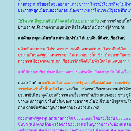
นายกรัฐมนตรีของจีนจะออกมาแถลงข่าวว่า ไม่ว่ายังไงเราก็จะไม่มีท
ประกาศหยุดเมื่อวันสองวันก่อนเนื่องจากเห็นว่าไม่น่าจะมีผู้รอดชีวิต
อ้โห งานนี้รัฐบาลจีนได้ใจคนจีนไปเยอะมากครับ
เหตุการณ์ตอนนี้คล
บ้านเรา คนจีนรวมตัวกันเป็นน้ำหนึ่งใจเดียวกัน มีความรู้สึกร่วมกัน
ต่ด้วยเหตุผลเดียวกัน พม่ากลับทำไม่ได้แบบจีน นี่สิครับเรื่องใหญ่
คล้ายจีนมาก พม่าไม่รับความช่วยเหลือจากตะวันตก ไม่รับทีมกู้ภัยจาก
ประสบภัยของรัฐบาลทหารพม่า ล้มเหลวอย่างสิ้นเชิง เมืท่อบวกกับแรงป
ทางการเมืองจากตะวันตก เรื่องนาร์กิสจึงดังไปทั่วโลกในแง่ลบมาก ๆ
ต่ก็ต้องยอมรับอย่างหนึ่งว่า หลาย ๆ อย่างที่ตะวันตกพูด มันก็คือเรื่อง
มองไปอีกด้าน
ตะวันตกโดยเฉพาะสหรัฐและฝรั่งเศสต้องการจะเข้าไปช
วาระซ้อนเร้นทั้งนั้นครับ
ไม่ว่าจะเป็นการวิจารณ์รัฐบาลทหารพม่าให้
ประชาธิปไตย พูดไปจนถึงการเอาเรื่องการกักบริวเณนางออง ซาน ซูจี
ข่าวแผนการบุกเข้าไปทิ้งสิ่งของทางอากาศ เมื่อไม่กี่วันมานี้รัฐสภาย
ตาน ฉ่วยขึ้นศาลอาญชกรสงครามระหว่างประเทศ
กองทัพสหรัฐลงทุนลดสเกลการฝึก Cobra Gold โดยส่งเรือรบ USS Essex
ขึ้นบก (หน้าตาคล้าย ๆ เรือจักรีของเรา แต่ใหญ่กว่ามาก) วิ่งอ้อม
เครื่องบินขนส่งเข้าวางกำลัง ณ กองบิน 4 ตาคลีเพื่อรอขนส่งของช่วยเ