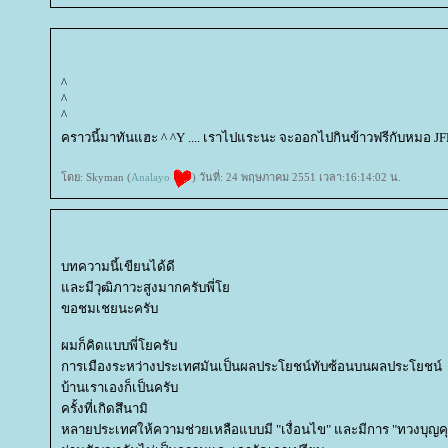
^
^
^
คราวนี้มาทันแฮะ ^ ^Y .... เราไปแระนะ จะออกไปกินข้าวฟรีกับหมอ JFK
ดย: Skyman (
Analayo
) วันที่: 24 พฤษภาคม 2551 เวลา:16:14:02 น.
บทความนี้เขียนได้ดี
ละมีวุฒิภาวะสูงมากครับพี่
ขอชมเชยนะครับ
ผมก็คิดแบบพี่โยครับ
การเมืองระหว่างประเทศมันเป็นผลประโยชน์ทับซ้อนบนผลประโยชน์
บ้านเราเองก็เป็นครับ
ครั้งที่เกิดสึนามิ
หลายประเทศให้ความช่วยเหลือแบบมี "เงื่อนไข" และมีการ "ทวงบุญค