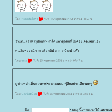
ดย:
เพลงเสือโคร่ง
วันที่: 25 พฤษภาคม 2551 เวลา:4:50:57 น.
ว่าแต่....เราหารูปตอนพม่าโดนพายุถล่มนี่ไม่ค่อยเจอเลยเนอะ
คุณโยพอจะมีภาพ หรือคลิป มาฝากบ้างป่าวค๊ะ
ดย:
unsa
วันที่: 25 พฤษภาคม 2551 เวลา:14:07:47 น.
ดูข่าวพม่าเห็นแววตาประชาชนพม่ารู้สึกอย่างเดียวหดหู่
ดย:
นางน่อยน้อ
วันที่: 25 พฤษภาคม 2551 เวลา:16:34:04 น.
ชื่อ :
* blog นี้ comment ได้เฉพาะส