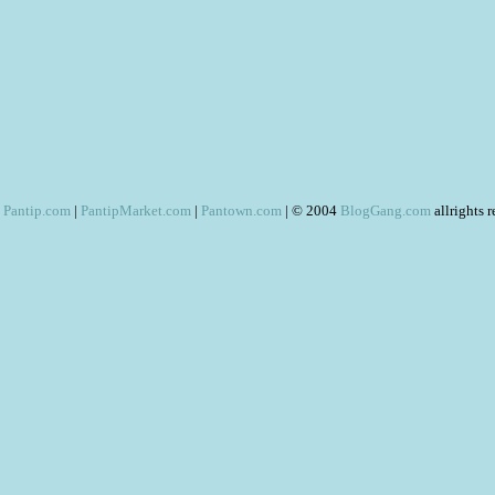
Pantip.com
|
PantipMarket.com
|
Pantown.com
| © 2004
BlogGang.com
allrights 