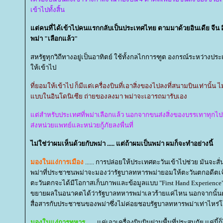
เข้าไปทั้งสิ้น
ต่คนที่ได้เข้าไปคนแรกกลับเป็นประเทศไทย ตามมาด้วยอินเดีย จีน สิง
พม่า "เลือกแล้ว"
สหรัฐทุกวิถีทางอยู่เป็นอาทิตย์ ใช้ทั้งกลไกการฑูต องกรณ์ระหว่างประ
ห้เข้าไป
ที่ยอมให้เข้าไป ก็มีแต่เครื่องบินที่เอาสิ่งของไปลงที่สนามบินเท่านั้น 
บบในอินโดนิเซีย ถ่ายของลงมา พม่าจะเอารถมารับเอง
ต่สำหรับประเทศที่พม่าเลือกแล้ว นอกจากขนส่งสิ่งของบรรเทาทุกไปที
ส่งหน่วยแพทย์และหน่วยกู้ภัยลงพื่นที่
ไม่ใช่ว่าผมเห็นด้วยกับพม่า ..... แต่ถ้าผมเป็นพม่า ผมก็จะทำอย่างนี้
มองในแง่การเมือง
...... การปล่อยให้ประเทศตะวันเข้าไปช่วย มันจ
พม่าที่ประชาชนพม่าจะมองว่ารัฐบาลทหารพม่ายอมให้ตะวันตกอดีตเจ้
ตะวันตกจะได้มีโอกาสเก็บภาพและข้อมูลแบบ "First Hand Experience
ขยายผลในอนาคตได้ว่ารัฐบาลทหารพม่าเลวร้ายแค่ไหน นอกจากนั้น
สื่อสารกับประชาชนของพม่าซึ่งไม่ค่อยชอบรัฐบาลทหารพม่าเท่าไหร่
มองในแง่การทหาร
...... แค่เอาเครื่องบินบินผ่านพื้นที่ประสบภัย แค่น