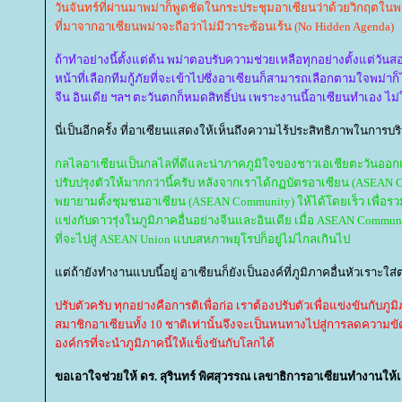
วันจันทร์ที่ผ่านมาพม่าก็พูดชัดในกระประชุมอาเซียนว่าด้วยวิกฤตในพ
ที่มาจากอาเซียนพม่าจะถือว่าไม่มีวาระซ้อนเร้น (No Hidden Agenda)
ถ้าทำอย่างนี้ตั้งแต่ต้น พม่าตอบรับความช่วยเหลือทุกอย่างตั้งแต่วั
หน้าที่เลือกทีมกู้ภัยที่จะเข้าไปซึ่งอาเซียนก็สามารถเลือกตามใจพม่าก
จีน อินเดีย ฯลฯ ตะวันตกก็หมดสิทธิ์บ่น เพราะงานนี้อาเซียนทำเอง ไม่
นี่เป็นอีกครั้ง ที่อาเซียนแสดงให้เห็นถึงความไร้ประสิทธิภาพในการบ
กลไลอาเซียนเป็นกลไลที่ดีและน่าภาคภูมิใจของชาวเอเชียตะวันออกเฉ
ปรับปรุงตัวให้มากกว่านี้ครับ หลังจากเราได้กฏบัตรอาเซียน (ASEAN Cha
พยายามตั้งชุมชนอาเซียน (ASEAN Community) ให้ได้โดยเร็ว เพื่อรว
ข่งกับดาวรุ่งในภูมิภาคอื่นอย่างจีนและอินเดีย เมื่อ ASEAN Comm
ที่จะไปสู่ ASEAN Union แบบสหภาพยุโรปก็อยู่ไม่ไกลเกินไป
ต่ถ้ายังทำงานแบบนี้อยู่ อาเซียนก็ยังเป็นองค์ที่ภูมิภาคอื่นหัวเราะใส่
ปรับตัวครับ ทุกอย่างคือการติเพื่อก่อ เราต้องปรับตัวเพื่อแข่งขันกับภู
สมาชิกอาเซียนทั้ง 10 ชาติเท่านั้นจึงจะเป็นหนทางไปสู่การลดความขั
องค์กรที่จะนำภูมิภาคนี้ให้แข็งขันกับโลกได้
ขอเอาใจช่วยให้ ดร. สุรินทร์ พิศสุวรรณ เลขาธิการอาเซียนทำงานให้เต