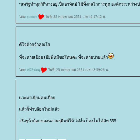
"สหรัฐทำทุกวิถีทางอยู่เป็นอาทิตย์ ใช้ทั้งกลไกการทูต องค์กรระหว่าง
ดย:
picmee
วันที่: 25 พฤษภาคม 2551 เวลา:2:17:12 น.
ดีใจด้วยจ้าคุณ
ที่จะหายเปื่อย เอ๊ยพี่หมีขอโทษค่ะ ที่จะหายป่วยแล้ว
ดย:
หมีสีชมพู
วันที่: 25 พฤษภาคม 2551 เวลา:3:59:26 น.
วะมาเยี่ยมคนเปื่อ
ล้วก็ทำบล๊อกใหม่แล้ว
จริงๆน้าก้อยของหลานๆพิมพ์ให้ ไม่งั้น ก็คงไม่ได้อัพ 555