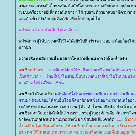
ลาดตระเวนทางอิเล็กทรอนิคต์สมัยนี้สามารถตรวจจับและระบุตำแหน่งท
ระบบเครื่องข่ายอิเล็กทรอนิคต่าง ๆ ได้ รูปถ่ายที่ถ่ายกลับมามีค่ามา
ฝงตัวเข้าไปกลับกลุ่มทีมกู้ภัยเพื่อเก็บข้อมูลก็ได้
พม่าคิดแล้ว ไม่คุ้มเสีย ไม่เอาดีกว่า
พม่าคิดว่า สู้ให้ประเทศที่ไว้ใจได้เข้าไปดีกว่า เพราะอย่างน้อยก็ยังไ
มากนัก
ความจริง คนผิดงานนี้ ผมอยากโทษอาเซียนมากกว่าด้วยซ้ำครับ
อาเซียนช้ามาก
... อาเซียนปล่อยให้ชาติตะวันตกวิจารณ์พม่าฉอด ๆ ปล
เป็นเจ้าแรก ๆ ... ไทยที่เข้าไปช่วยเป็นประเทศแรกก็เข้าไปในนามประ
นามสิงคโปร์ไม่ใช่อาเซียน
อาเซียนไปไหนครับ?
พม่าคือหนึ่งในสมาชิกอาเซียน แต่กว่าอาเซียนจะป
ผ่านมา ต้องปล่อยให้คนอื่นโจมตีสมาชิกอาเซียนอย่าพม่าก่อนหรืออาเซี
ระดับที่ประสานงานระหว่างประเทศรู้ดีว่าทำไมพม่าถึงทำอย่างนี้ แต่ก็
อาเซียนด่ากันเองยังไม่เป็นไร เพราะเราอยู่ในองค์กรเดียวกัน การวิจารณ์
ชาติตะวันตกเอาแต่ด่าพม่าอย่างนี้ อาเซียนยิ่งเสียเครดิต .........
ถ้าอาเ
ตั้งแต่ต้น โดยติดต่อกับพม่าให้อาเซียนเป็นแกนกลางในการรับความช่ว
ประเทศ ให้ไทยเป็นฐานการส่งความช่วยเหลือหลักแบบที่เป็นอยู่ทุกวันน