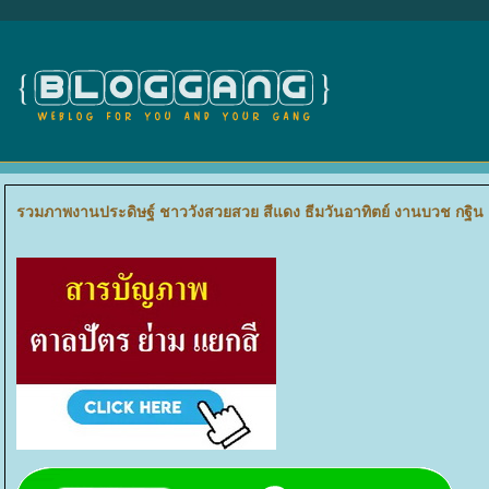
รวมภาพงานประดิษฐ์ ชาววังสวยสวย สีแดง ธีมวันอาทิตย์ งานบวช กฐิน