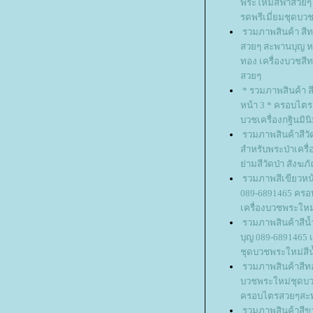
พระใหม่สีฟ้าสวย
รดพรีเมี่ยมชุดบว
รวมภาพสินค้า สีท
สวยๆ สะพานบุญ หน
ทอง เครื่องบวชสี
สวยๆ
* รวมภาพสินค้า สีข
หน้า 3 * ครอบไตรส
บวชเครื่องกฐินมิน
รวมภาพสินค้าสีวัด
สำหรับพระป่าเครื
่ามสีวัดป่า สังฆภั
รวมภาพสีเขียวหน
089-6891465 ครอ
เครื่องบวชพระใหม
รวมภาพสินค้าสีน้
บุญ 089-6891465 
ชุดบวชพระใหม่สีน
รวมภาพสินค้าสีทอ
บวชพระใหม่ชุดบวช
ครอบไตรสวยๆสะ
รวมภาพสินค้าสีขาว