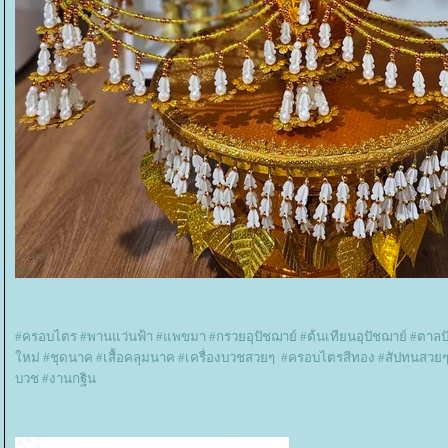
#
ครอบไตร
#
พานแว่นฟ้า
#
พขมา
#
กรวยอุปัชฌาย์
#
ต้นเทียนอุปัชฌาย์
#
ตาลป
หม่
#
ชุดนาค
#
เสื้อคลุมนาค
#
เครื่องบวชสวยๆ
#
ครอบไตรสีทอง
#
สัปทนสวย
บวช
#
งานกฐิน