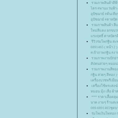
รวมภาพสินค้าสีฟ้
ไตร #พานแว่นฟ้
อุปัชฌาย์ #ต้นเที
อุปัชฌาย์ #ตาลปั
รวมภาพสินค้า สี
หม่สีแดง ยกขบว
รงฤทธิ์ ตาลปัตร
รีวิวร่มโพกฐิน ส
6891465 ( หน้า 2 )
#เจ้าภาพกฐิน #งา
รวมภาพงานปักย่
สัปทนสวยๆ หมอนอ
รวมภาพงานสีทอง
กฐิน สวยๆ สีทอง ) 
เครื่องบวชพรีเมี่
เครื่องใช้พระสงฆ
หมอน มุ้ง เสื่อ ผ้
*** ราคาเสื้อคลุม
นาค งามๆ ร้านสะ
089-6891465ชุดบว
ร่มโพเงินโพทอง ก