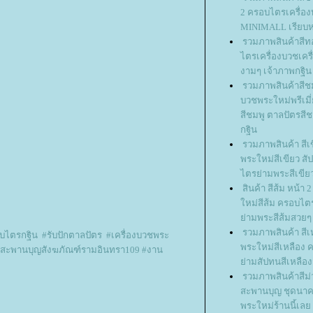
2 ครอบไตรเครื่อง
MINIMALL เรียบห
รวมภาพสินค้าสีท
ไตรเครื่องบวชเคร
งามๆ เจ้าภาพกฐิน
รวมภาพสินค้าสีชมพ
บวชพระใหม่พรีเม
สีชมพู ตาลปัตรสีช
กฐิน
รวมภาพสินค้า สีเ
พระใหม่สีเขียว สั
ไตรย่ามพระสีเขีย
สินค้า สีส้ม หน้า 
หม่สีส้ม ครอบไต
่ามพระสีส้มสวยๆ 
รวมภาพสินค้า สีเห
บไตรกฐิน
#
รับปักตาลปัตร
#
เครื่องบวชพระ
พระใหม่สีเหลือง
นสะพานบุญสังฆภัณฑ์รามอินทรา109
#
งาน
่ามสัปทนสีเหลือ
รวมภาพสินค้าสีม่
สะพานบุญ ชุดนาค
พระใหม่ร้านนี้เลย