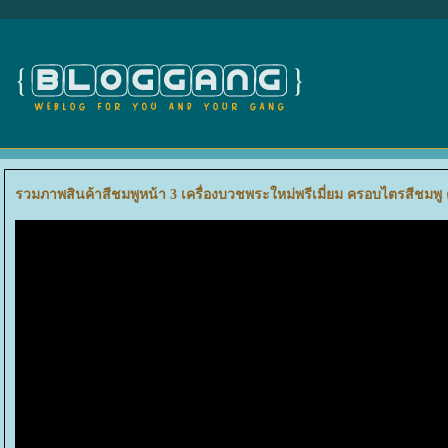
รวมภาพสินค้าสีชมพูหน้า 3 เครื่องบวชพระใหม่พรีเมี่ยม ครอบไตรสีชมพู 