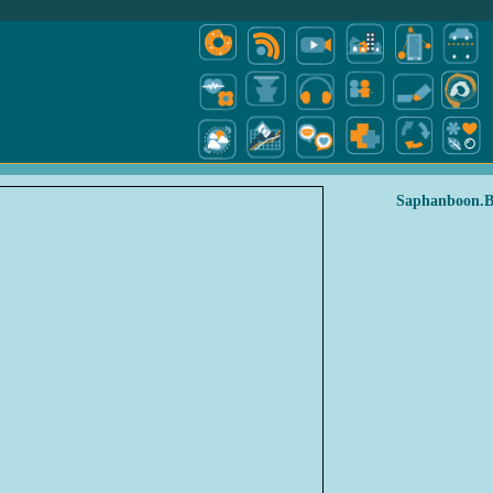
Saphanboon.B