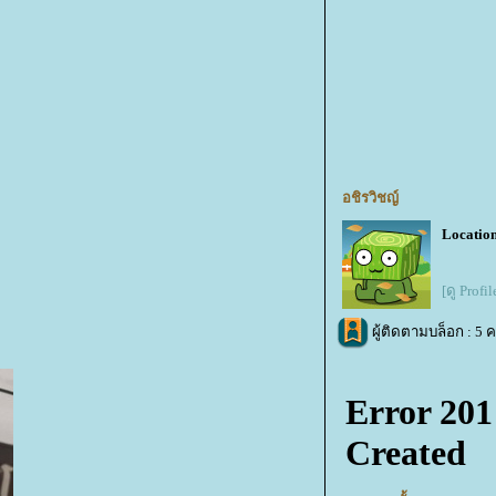
อชิรวิชญ์
Location
[ดู Profi
ผู้ติดตามบล็อก : 5 ค