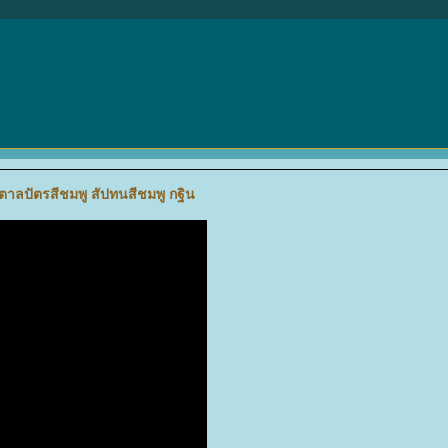
ตาลปัตรสีชมพู สัปทนสีชมพู กฐิน