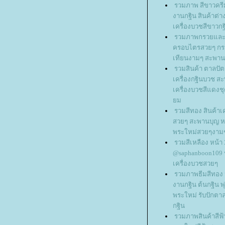
รวมภาพ สีขาวครี
งานกฐิน สินค้าต่
เครื่องบวชสีขาวกฐ
รวมภาพกรวยและต้
ครอบไตรสวยๆ กร
เทียนงามๆ สะพานบ
รวมสินค้า ตาลปัต
เครื่องกฐินบวช ส
เครื่องบวชสีแดงชุ
ม
รวมสีทอง สินค้าเค
สวยๆ สะพานบุญ หน
พระใหม่สวยๆงามๆ
รวมสีเหลือง หน้า
@saphanboon109 ช
เครื่องบวชสวยๆ
รวมภาพธีมสีทอง 
งานกฐิน ต้นกฐิน พุ
พระใหม่ รับปักตา
กฐิน
รวมภาพสินค้าสีฟ้า