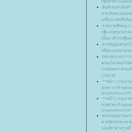
กฐินสวยๆ @sapha
สินค้าสวยๆ สั่งทำ 
่าม สัปทน หมอนอ
เครื่องบวชพรีเมี่ย
รวมภาพสีชมพู 2 เค
กฐิน สวยๆงามๆ ส
เมี่ยม บริวารกฐินพ
สารบัญรูป ครอบไ
เทียน แพขมาสวย
089-6891465**รา
ครอบไดรดอกไม้ค
รามอินทรา ครอบ
งานบวช
**หน้า 1 รวมภา
สวยๆ จากร้านสะพ
@saphanboon109
**หน้า 1 รวมภาพ
บวชสวยๆ ร้านสะพ
@saphanboon109
สะพานบุญ รวมภา
ตาลปัตรสวยๆ ตามปี
ละสัตว์ต่างๆ หน้า