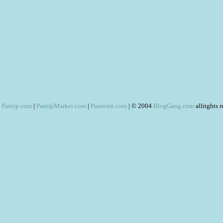
Pantip.com
|
PantipMarket.com
|
Pantown.com
| © 2004
BlogGang.com
allrights 