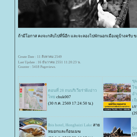
ถ้ามีโอกาส คงจะกลับไปที่นี่อีก และจะลองไปพักนอกเมืองดูบ้างครับ 
Create Date : 11 สิงหาคม 2549
Last Update : 16 ธันวาคม 2551 11:20:23 น.
Counter : 5418 Pageviews.
ขุ
ขง
ตอนที่ 28 ถนนริเวียร่าฝังอ่าว
อำ
ไท
chuk007
เจ
(30 ก.ค. 2569 17:24:50 น.)
เก
(2
Ibis hotel, Honghaizi Lake
สา
Sy
หมอกและก้อนเมฆ
(2