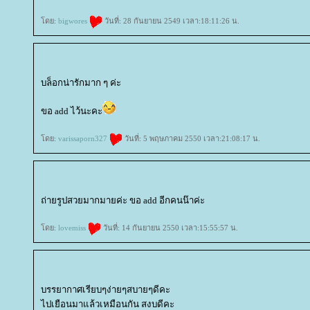
ดย:
bigwores
วันที่: 28 กันยายน 2549 เวลา:18:11:26 น.
บล็อกน่ารักมาก ๆ ค่ะ
ขอ add ไว้นะคะ
ดย:
varissaporn327
วันที่: 5 พฤษภาคม 2550 เวลา:21:08:17 น.
ถ่ายรูปสวยมากมายค่ะ ขอ add อีกคนน๊าค่ะ
ดย:
lovemiss
วันที่: 14 กันยายน 2550 เวลา:15:55:57 น.
บรรยากาศเรียบๆง่ายๆสบายๆดีคะ
ไปเยือนมาแล้วเหมือนกัน สงบดีคะ