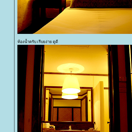
ห้องน้ำครับ เรีบยง่าย ดูดี