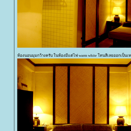
ห้องนอนมุมกว้างครับ ในห้องมีแต่ไฟ warm white โทนสีเลยออกเป็นเห