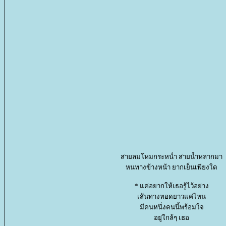
สายลมโหมกระหน่ำ สายน้ำหลากมา
หนทางข้างหน้า ยากเย็นเพียงใด
* แค่อยากให้เธอรู้ไว้อย่าง
เส้นทางทอดยาวแค่ไหน
มีคนหนึ่งคนนี้พร้อมใจ
อยู่ใกล้ๆ เธอ