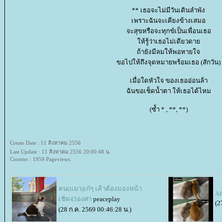
** เธอจะไม่มีวันเดินลำพัง
เพราะฉันจะเคียงข้างเสมอ
จะสุขหรือจะทุกข์เป็นเพื่อนเธอ
ห้รู้ว่าเธอไม่เดียวดา
ถ้ายังมีลมให้พอหายใจ
ขอไปให้ถึงจุดหมายพร้อมเธอ (สักวัน)
เมื่อใดหัวใจ ของเธออ่อนล้า
ฉันขอเช็ดน้ำตา ให้เธอได้ไหม
(ซ้ำ * , **, **)
Create Date : 11 สิงหาคม 2556
Last Update : 11 สิงหาคม 2556 20:00:48 น.
Counter : 1959 Pageviews.
คน(แมว)เก๋ๆ เค้าต้องมองหน้า
Af
เชิ่ด45องศา
peaceplay
(2
(28 ก.ค. 2569 00:46:28 น.)