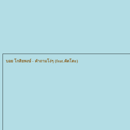
บอย โกสิยพงษ์ - คำถามโง่ๆ (feat.คัตโตะ)