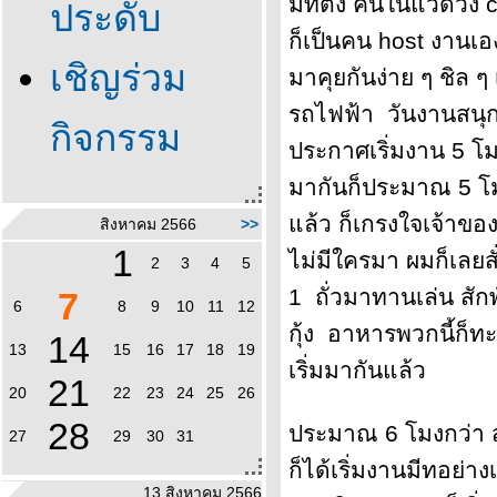
มีทติ้ง คนในแวดวง 
ประดับ
ก็เป็นคน host งานเอง
เชิญร่วม
มาคุยกันง่าย ๆ ชิล ๆ
รถไฟฟ้า วันงานสนุ
กิจกรรม
ประกาศเริ่มงาน 5 โม
มากันก็ประมาณ 5 โม
ล้ว ก็เกรงใจเจ้าของร
สิงหาคม 2566
>>
1
ไม่มีใครมา ผมก็เลยสั่
2
3
4
5
1 ถั่วมาทานเล่น สักพ
7
6
8
9
10
11
12
กุ้ง อาหารพวกนี้ก็ทะ
14
13
15
16
17
18
19
เริ่มมากันแล้ว
21
20
22
23
24
25
26
28
ประมาณ 6 โมงกว่า ส
27
29
30
31
ก็ได้เริ่มงานมีทอย่า
13 สิงหาคม 2566