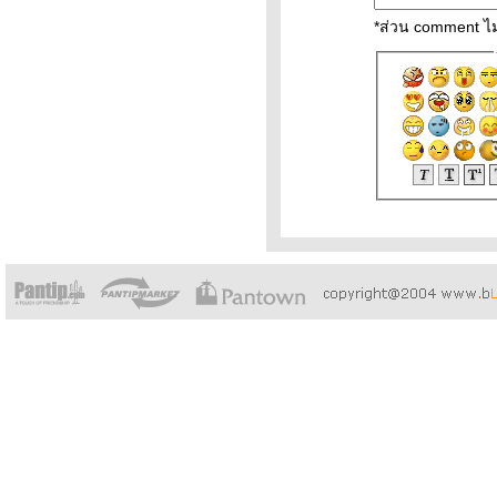
*ส่วน comment ไม
เว็บ รถเครน
สวยๆ ด้ว
wordpress
มาช่วยคุณ
บงค์ ขา
เปียโนมือสอง
ผ่านเน็ต
เข้า Blog