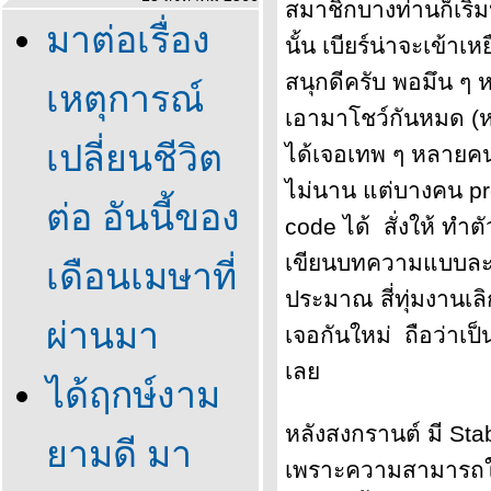
สมาชิกบางท่านก็เริ
มาต่อเรื่อง
นั้น เบียร์น่าจะเข้าเห
สนุกดีครับ พอมึน ๆ 
เหตุการณ์
เอามาโชว์กันหมด (ห
เปลี่ยนชีวิต
ได้เจอเทพ ๆ หลายคนเ
ไม่นาน แต่บางคน pr
ต่อ อันนี้ของ
code ได้ สั่งให้ ทำต
เขียนบทความแบบละ
เดือนเมษาที่
ประมาณ สี่ทุ่มงานเล
ผ่านมา
เจอกันใหม่ ถือว่าเป็น
เล
ได้ฤกษ์งาม
หลังสงกรานต์ มี Sta
ามดี มา
เพราะความสามารถใน