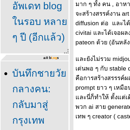
อัพเดท blog
มาก ๆ ทั้ง คน , อาหาร
จะสร้างสรรค์งาน art
นรอบ หลา
diffusion ต่อ และไ
civitai และได้เจอผล
ๆ ปี (อีกแล้ว)
pateon ด้วย (อันหลั
ละยังไม่รวม midjou
เด่นพอ ๆ กับ stable 
บันทึกชายวั
คือการสร้างสรรรค์ผล
กลางคน:
prompt ยาว ๆ เหมื
ละนี่ก็ทำให้ ตั้งแต
กลับมาสู่
พวก ai สาย generate
เทพ ๆ creator ( cas
กรุงเทพ