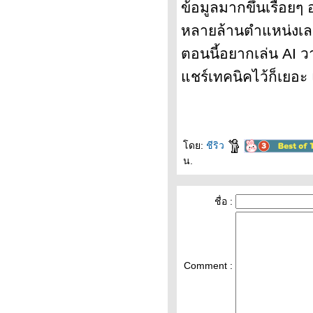
ต่อ อันนี้ของ
ข้อมูลมากขึ้นเรื่อย
หลายล้านตำแหน่งเ
เดือนเมษาที่
ตอนนี้อยากเล่น AI 
ผ่านมา
ชร์เทคนิคไว้ก็เยอะ แ
ได้ฤกษ์งาม
ดย:
ชีริว
ามดี มา
น.
อัพเดท blog
ชื่อ :
นรอบ หลา
ๆ ปี (อีกแล้ว)
Comment :
นั่งรวบรวม