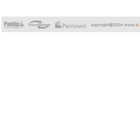
บันทึกชายวั
กลางคน:
กลับมาสู่
กรุงเทพ
มาต่อเรื่อง
เหตุการณ์
เปลี่ยนชีวิต
ต่อ อันนี้ของ
เดือนเมษาที่