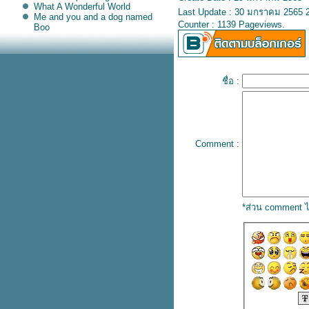
What A Wonderful World
Last Update : 30 มกราคม 2565 2
Me and you and a dog named
Counter : 1139 Pageviews.
Boo
Pepito
The Way We Were
Loving You
Yellow Bird
Tennessee Waltz
ชื่อ :
I Wish You Iove
Love Me Love My Dog
Wonderful Tonight
Because I Love You
Say You , Say Me
The Sound of Silence
Comment :
Morning Of My Life
Don't Be Cruel
Unchained Melody
Right Here Waiting
Ballade Pour Adeline
All I Want for Christmas Is You
*ส่วน comment ไ
Have You Ever Seen The Rain
HANA
You've Got a Friend
I Have A Dream
Proud Mary
Hachiko
Sutter's Mill
Fiddler On The Roof sunrise
sunset
Respect