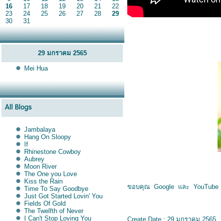
16
17
18
19
20
21
22
23
24
25
26
27
28
29
30
31
29 มกราคม 2565
Mei Hua
Jambalaya
Hang On Sloopy
If
Rhinestone Cowboy
Aubrey
Moon River
The One you Love
Kiss the Rain
ขอบคุณ Google และ YouTube
Time To Say Goodbye
Just Got Started Lovin' You
Fields Of Gold
The Twelfth of Never
I Can't Stop Loving You
Create Date : 29 มกราคม 2565