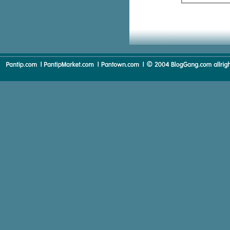
The Moon Represents My Heart
Papa
Tears in Heaven
He Ain't Heavy, He's My Brother
Perfect
Because You Loved Me
You'll never walk alone
Subaru
Can't Help Falling In love
One Moment In Time
Stand By Me
Love Me Tender
Summertime
Happy Talk
Puff The Magic Dragon
Rock The Boat
L-O-V-E
Mei Hua
You Raise Me Up
The Christmas Song
The Sweetheart Tree
I Can See Clearly Now
Daddy's Home
Two Faces Have I
The Wind Beneath My Wings
Blue Spanish Eyes
Before The Next Teardrop Falls
What's Going On
Don't Close Your Eyes
Words