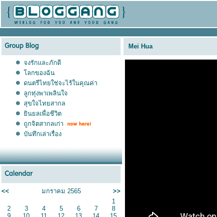
Mei Hua
จงรักและภักดี
ลกของฉัน
ดนตรีไทยใช่จะไร้ในคุณค่า
ลูกทุ่งพาเพลินใจ
สุขใจไทยสากล
ินยลเพื่อชีวิต
ถูกจิตสากลเก่า
บันทึกเล่าเรื่อง
<<
มกราคม 2565
>>
1
2
3
4
5
6
7
8
9
10
11
12
13
14
15