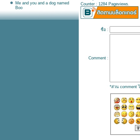
Me and you and a dog named
Counter : 1284 Pageviews.
Boo
Pepito
The Way We Were
Loving You
Yellow Bird
ชื่อ :
Tennessee Waltz
I Wish You Iove
Love Me Love My Dog
Wonderful Tonight
Because I Love You
Say You , Say Me
Comment :
The Sound of Silence
Morning Of My Life
Don't Be Cruel
Unchained Melody
Right Here Waiting
Ballade Pour Adeline
*ส่วน comment ไ
All I Want for Christmas Is You
Have You Ever Seen The Rain
HANA
You've Got a Friend
I Have A Dream
Proud Mary
Hachiko
Sutter's Mill
Fiddler On The Roof sunrise
sunset
Respect
The Moon Represents My Heart