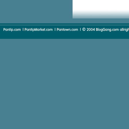
Papa
Tears in Heaven
He Ain't Heavy, He's My Brother
Perfect
Because You Loved Me
You'll never walk alone
Subaru
Can't Help Falling In love
One Moment In Time
Stand By Me
Love Me Tender
Summertime
Happy Talk
Puff The Magic Dragon
Rock The Boat
L-O-V-E
Mei Hua
You Raise Me Up
The Christmas Song
The Sweetheart Tree
I Can See Clearly Now
Daddy's Home
Two Faces Have I
The Wind Beneath My Wings
Blue Spanish Eyes
Before The Next Teardrop Falls
What's Going On
Don't Close Your Eyes
Words
Hero