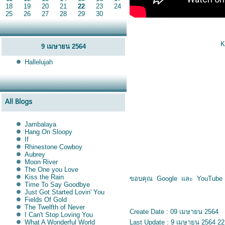
18
19
20
21
22
23
24
25
26
27
28
29
30
K
9 เมษายน 2564
Hallelujah
Jambalaya
Hang On Sloopy
If
Rhinestone Cowboy
Aubrey
Moon River
The One you Love
Kiss the Rain
ขอบคุณ Google และ YouTube
Time To Say Goodbye
Just Got Started Lovin' You
Fields Of Gold
The Twelfth of Never
Create Date : 09 เมษายน 2564
I Can't Stop Loving You
What A Wonderful World
Last Update : 9 เมษายน 2564 22