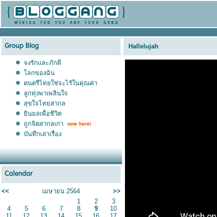
Hallelujah
จงรักและภักดี
ลกของฉัน
ดนตรีไทยใช่จะไร้ในคุณค่า
ลูกทุ่งพาเพลินใจ
สุขใจไทยสากล
ินยลเพื่อชีวิต
ถูกจิตสากลเก่า
บันทึกเล่าเรื่อง
<<
เมษายน 2564
>>
1
2
3
4
5
6
7
8
9
10
11
12
13
14
15
16
17