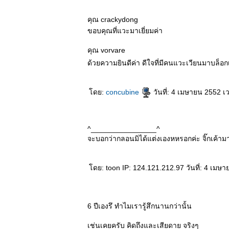
คุณ crackydong
ขอบคุณที่แวะมาเยี่ยมค่า
คุณ vorvare
ด้วยความยินดีค่า ดีใจที่มีคนแวะเวียนมาบล็อ
ดย:
concubine
วันที่: 4 เมษายน 2552 เ
^________________^
จะบอกว่ากลอนมิได้แต่งเองหหรอกค่ะ จิ๊กเค้ามา 
ดย: toon IP: 124.121.212.97 วันที่: 4 เมษ
6 ปีเองรึ ทำไมเรารู้สึกนานกว่านั้น
เช่นเคยครับ คิดถึงและเสียดาย จริงๆ