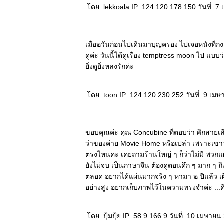
ดย: lekkoala IP: 124.120.178.150 วันที่: 
เมื่อ๒วันก่อนไปเดินมาบุญครอง ไปเจอหนังที่กงลี่
ดูค่ะ วันนี้ได้ดูเรื่อง temptress moon ไป แบบ
ิ่งดูยิ่งหลงรักค่ะ
ดย: toon IP: 124.120.230.252 วันที่: 9 เม
ขอบคุณค่ะ คุณ Concubine ที่ตอบว่า ศึกสาย
ว่าของค่าย Movie Home หรือเปล่า เพราะเข
ตรงไหนคะ เคยถามร้านใหญ่ ๆ ก็ว่าไม่มี พวกแผ่
ังไม่จบ เป็นภาษาจีน ต้องดูตอนดึก ๆ มาก ๆ ถึ
ตลอด อยากได้แผ่นมากจริง ๆ หามา ๒ ปีแล้ว เผื่
อย่างสูง อยากเก็บภาพไว้ในความทรงจำค่ะ ...คิด
ดย: ปุ้มปุ้ย IP: 58.9.166.9 วันที่: 10 เมษาย