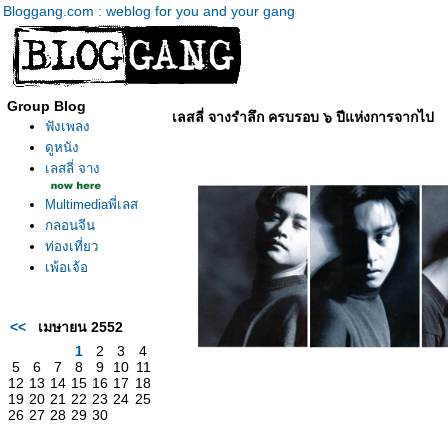
Bloggang.com : weblog for you and your gang
Group Blog
เลสลี่ จางรำลึก ครบรอบ ๖ ปีแห่งการจากไป
ฟังเพลง
ดูหนัง
เลสลี่ จาง
Multimediaพี่เลส
กลอนจีน
ท่องเที่ยว
เพ้อเจ้อ
<<
เมษายน 2552
1
2
3
4
5
6
7
8
9
10
11
12
13
14
15
16
17
18
19
20
21
22
23
24
25
26
27
28
29
30