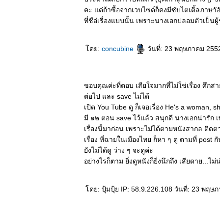
คะ แต่ถ้าซื้อจากเวบไซต์ก็คงมีซับไตเติ้ลภาษาั
ที่ชือ่เรื่องแบบนั้น เพราะนางเอกปลอมตัวเป็นผู
ดย:
concubine
วันที่: 23 พฤษภาคม 255
ขอบคุณค่ะที่ตอบ เสียใจมากที่ไม่ใช่เรื่อง ศึกส
ต่อไป และ save ไม่ได้
เปิด You Tube ดู ก็เจอเรื่อง He's a woman, s
มี ๑๒ ตอน save ไว้แล้ว สนุกดี นางเอกน่ารัก เพ
เรื่องนี้มาก่อน เพราะไม่ได้ตามหนังสากล ติ
เรื่อง ที่ฉายในเมืองไทย ก็หา ๆ ดู ตามที่ post ก
ังไม่ได้ดู ว่าง ๆ จะดูค่ะ
อย่างไรก็ตาม ยิ่งดูหนังก็ยิ่งนึกถึง เสียดาย...ไม่น
ดย: ปุ้มปุ้ย IP: 58.9.226.108 วันที่: 23 พฤ