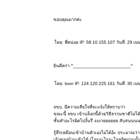
ขอบคุณมากค่ะ
ดย: พี่หน่อย IP: 58.10.155.107 วันที่: 29 
ินดีคร่า ^_______________________^
ดย: toon IP: 124.120.225.161 วันที่: 30 เ
จขบ. มีความเสียใจที่จะแจ้งให้ทราบว่า
ขณะนี้ จขบ เข้าบล็อกนี้ด้วยวิธีธรรมชาติไม่ได้ค
ชั้นทำอะไรผิดไปงั้นรึ งงงวยยยยยย สับสนนน
รู้สึกเหมือนเข้าบ้านตัวเองไม่ได้อ้ะ ประมาณว
เจ้าของบ้านเข้าได้ (โจรอะไรจะโรคจิตปานนั้นฟ