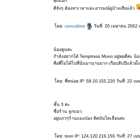
คุณเอก
ดีจังๆ ต้องหาเวลาและอารมณ์ดูบ้างเสียแล้ว
ดย:
concubine
วันที่: 20 เมษายน 2552 
น้องตูนคะ
กำลังอยากได้ Temptress Moon อยู่พอดีค่ะ น้อ
คือพี่ไม่ได้ไปที่นั่นมานานมาก เกือบสิบปีแล้วมั้ง
ดย: พี่หน่อย IP: 58.10.155.220 วันที่: 22 
ชั้น 3 ค่ะ
ชื่อร้าน ลูกแมว
อยู่แถวๆร้านแมงป่อง ติดบันไดเลื่อนค่ะ
ดย: toon IP: 124.120.216.155 วันที่: 27 เ