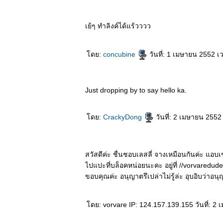
เย้ๆ ทำลิงค์ได้แร้วววว
ดย:
concubine
วันที่: 1 เมษายน 2552 เ
Just dropping by to say hello ka.
ดย:
CrackyDong
วันที่: 2 เมษายน 2552
สวัสดีค่ะ ชื่นชอบเลสลี่ จางเหมือนกันค่ะ แอบเ
ไปแปะที่บล็อคหน่อยนะคะ อยู่ที่ //vorvaredud
ขอบคุณค่ะ อนุญาตรึเปล่าไม่รู้ล่ะ อุบอิบว่าอนุ
ดย: vorvare IP: 124.157.139.155 วันที่: 2