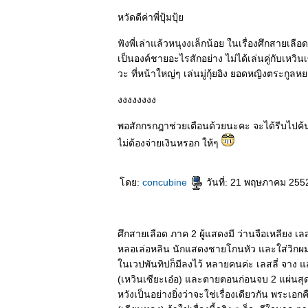
หวัดดีค่าพี่ปุ้มปุ้
ฟังพี่เล่าแล้วหนุงงเล็กน้อย ในเรื่องศึกสายเลือดเล
เป็นองค์ชายอะไรสักอย่าง ไม่ได้เล่นคู่กับเหวินเ
วะ ที่หน้าใหญ่ๆ เล่นมู่กุ้ยอิง ยอดหญิงตระกูล
งงงงงงงง
พอสักกรกฎาช่วยเตือนด้วยนะคะ จะได้รีบไปค้น
ไม่ต้องจ่ายเงินหรอก ให้ๆ
ดย:
concubine
วันที่: 21 พฤษภาคม 255
ศึกสายเลือด ภาค 2 ผู้แสดงมี ว่านจือเหลียง เลส
หลอเล่อหลิน นักแสดงชายโกนหัว และใส่วิกผม แ
นเวปพันทิปก็มีลงไว้ หลายคนค่ะ เลสลี่ จาง แสดง
(เหวินเซียะเอ๋อ) และตายตอนก่อนจบ 2 แผ่นสุ
หวังเป็นอย่างยิ่งว่าจะใช่เรื่องเดียวกัน พระเอกค