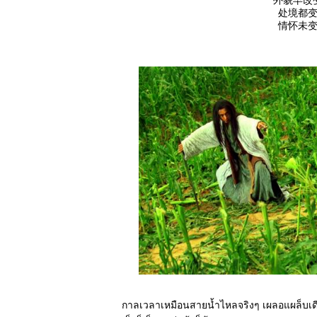
外貌早改
处境都
情怀未
กาลเวลาเหมือนสายน้ำไหลจริงๆ เผลอแผล็บเดียว