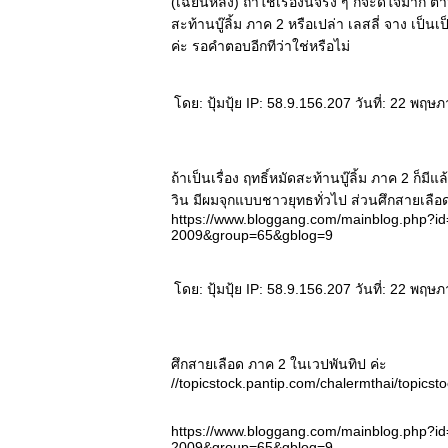
(เฉียนหลง) ถ้าใช่เรื่องนี้จริง ๆ ก็จะดีใจมาก ตา
สะท้านบู๊ลิ้ม ภาค 2 หรือเปล่า เลสลี่ จาง เป็นเป็
ค่ะ รอคำตอบอีกทีว่าใช่หรือไม่
ดย: ปุ้มปุ้ย IP: 58.9.156.207 วันที่: 22 พฤ
ถ้าเป็นเรื่อง ฤทธิ์หมัดสะท้านบู๊ลิ้ม ภาค 2 ก็มีแ
วิน มีผมจุกแบบชาวยุทธทั่วไป ส่วนศึกสายเลื
https://www.bloggang.com/mainblog.php?
2009&group=65&gblog=9
ดย: ปุ้มปุ้ย IP: 58.9.156.207 วันที่: 22 พฤ
ศึกสายเลือด ภาค 2 ในเวปพันทิป ค่ะ
//topicstock.pantip.com/chalermthai/topic
https://www.bloggang.com/mainblog.php?
2009&group=65&gblog=9