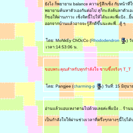
ังไง ก็พยายาม balance ความรู้สึกเซ็ง กับหน้าที่ใ
พยายามค้นหาตัวเองกันต่อไป สุก็กะลังค้นหาตัวเองไ
ก็ขอให้ผ่านภาวะ เซ็งจิตนี้ไปให้ได้นะคะพี่แป้ง...ยิ้ม
ออกจากบ้านแล้วอาจจะรู้สึกดีขึ้นนะคะพี่...สู้ ๆ
ดย: MoNkEy ChOcCo (
Rhododendron
) ว
เวลา:14:53:06 น.
ขอบพระคุณสำหรับทุกกำลังใจ ซาบซึ้งจริงๆ T_T
ดย: Pangjee (
charming-p
) วันที่: 15 มิถ
อ่านแล้วแอบเหงาตามไปด้วยเลยค่ะพี่แป้ง .. ร้าน
เป็นกำลังใจให้ผ่านช่วงเวลาที่ครึ่งๆกลางๆนี้ไปได้