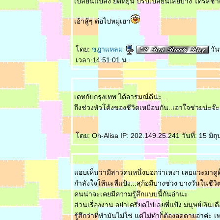
เปลี่ยนแปลง ยืดหยุ่น ปรับเปลียนเสียบ้าง ได้รสชา
เอ้าสู้ๆ ต่อไปหมู่เฮา
ดย:
ชฎาแหลม
วัน
เวลา:14:51:01 น.
เดทกับกรุงเทพ ได้อารมณ์ดีน่ะ..
ถึงช่วงหัวโค้งของชีวิตเหมือนกัน..เอาใจช่วยน่ะจ๊ะ
ดย: Oh-Alisa IP: 202.149.25.241 วันที่: 15 มิ
อบเห็นว่ามีสาวคนหนึ่งบอกว่าเหงา เลยแวะมาดูดิ๊
กำลังใจให้นะพี่แป้ง...สุก้อมีบางช่วง บางวันในชีวิ
คนน่าจะเคยมีความรู้สึกแบบนี้กันอ่านะ
ส่วนเรื่องงาน อย่าเครียดไปเลยพี่แป้ง มนุษย์เงินเ
รู้สึกว่าที่ทำมันไม่ใช่ แต่ไม่ทำก็ต้องอดตายอ่าค่ะ 