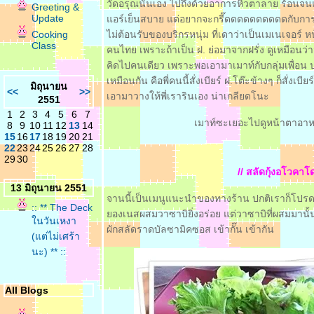
วัดอรุณนั่นเอง ไปถึงด้วยอาการหิวตาลาย ร้อนจนแ
Greeting &
Update
อร์เย็นสบาย แต่อยากจะกรี๊ดดดดดดดดดดกับการต้อ
Cooking
ไม่ต้อนรับของบริกรหนุ่ม ที่เดาว่าเป็นเมเนเจอร์ ห
Class
คนไทย เพราะถ้าเป็น ฝ. ย่อมาจากฝรั่ง ดูเหมือนว่าจะด
คิดไปคนเดียว เพราะพอเอามาเมาท์กับกลุ่มเพื่อน ป
เหมือนกัน คือพี่คนนี้สั่งเบียร์ ฝ.โต๊ะข้างๆ ก็สั่งเบีย
มิถุนายน
<<
>>
เอามาวางให้พี่เรารินเอง น่าเกลียดโนะ
2551
1
2
3
4
5
6
7
เมาท์ซะเยอะไปดูหน้าตาอาหาร
8
9
10
11
12
13
14
15
16
17
18
19
20
21
22
23
24
25
26
27
28
29
30
// สลัดกุ้งอโวคาโด
13 มิถุนายน 2551
จานนี้เป็นเมนูแนะนำของทางร้าน ปกติเราก็โปรดอ
:: ** The Deck
องเนสผสมวาซาบิยิ่งอร่อย แต่วาซาบิที่ผสมมานั้นก็ไม
นวันเหงา
ผักสลัดราดบัลซามิคซอส เข้ากั๊น เข้ากัน
(แต่ไม่เศร้า
นะ) ** ::
All Blogs