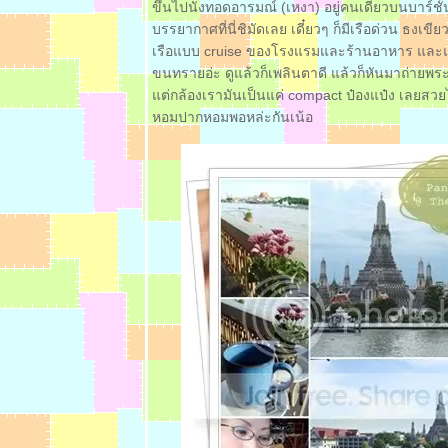
ขึ้นไปนั่งทอดอารมณ์ (เหงา) อยู่คนเดียวบนบาร์ชั้น
ได้เค้ก
บรรยากาศที่นี่ชิมัดเลย เดี๋ยวๆ ก็มีเรือด่วน ธงเขี
ก้มือ...คง
เรือแบบ cruise ของโรงแรมและร้านอาหาร และแม้กร
เพลีย ** ::
ขนทรายอ่ะ ดูแล้วก็เพลินตาดี แล้วก็หันมาถ่ายพระป
:: ** ผัดไท
ต่กล้องเรามันเป็นแค่ compact ป๋องแป๋ง เลยสวยได
มะละกอ ของ
หอมปากหอมพอหล่ะกันเน้อ
ปลกที่ร้านผัด
ไทย ซ. อารีย์
** ::
:: ** พาไปร้าน
กุ้งเต้น กินมา
นานจนเต้นไม่
ค่อยจะออก
ล้ว** ::
:: ** Corner
Bar กับอาหาร
ห่งความทรง
จำในวันเกิด **
::
:: ** นายหนับ
เป็ดพะโล้ ณ.