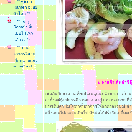
:: ** Ajisen
Ramen อร่อ
ทั่วโลก ** ::
:: ** Tony
Roma's อิ่ม
บบไม่ไหว
ล้ววว ** ::
:: ** ร้าน
อาหารอีสาน
เวียดนามแถว
ซ. อารีย์ ** ::
:: ** อย่าลืมสี
ฟ้าเวลาหิว** ::
// พาสต้าเส้นดำซีฟู๊
:: ** หม่ำๆ
เช่นกันกับจานบน คือเป็นเมนูแนะนำของทางร้าน ซีฟู
อาหารซีฟู๊ดที่
มาตั้งแต่กุ้ง ปลาหมึก หอยแมลงภู่ และหอยลาย ที่สำ
ครัวปรีชา
ปากเต็มคำ ไม่ใช่ตัวจิ๊บตัวจ้อยให้ลูกค้าอารมณ์เสีย
จังหวัดชลบุรี
ข็งและไม่เละจนเกินไป มีหน่อไม้ฝรั่งกับเบบี้มะเ
** ::
:: ** ติ่มซำ
ร้อนๆ @ ครัว