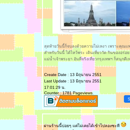
อร่อย ** ::
:: ** เคลียร์
พรงตาหมูก
กับอาหารญี่ปุ่น
ที่ร้าน
Samurai
สยามสแควร์
** ::
สุดท้ายวันนี้ก็จบลงด้วยความไม่เหงา เพราะคุณ
:: ** กินข้าวชิ
สำหรับวันนี้ ได้ไหว้พระ เดินเที่ยววัด กินของอร่อ
ลล์ ๆ ที่ Raka
ม่น้ำเจ้าพระยา อันที่จริงเที่ยวกรุงเทพฯ ก็สนุกดี
Cafe' &
Lovetaurant,
ท่าพระอาทิตย์
Create Date : 13 มิถุนายน 2551
** ::
Last Update : 13 มิถุนายน 2551
:: ** ขึ้นเหลาที่
17:01:29 น.
ฮั่ว เซ่ง ฮง //
Counter : 1781 Pageviews.
ควันหลงวันแม่
S
** ::
: : ** มินิหม่ำ
อาหารจีนอีก
ครั้ง @ Lee
ผ่านร้านนี้บ่อยๆ แต่ไม่เคยได้เข้าไปลองซะที
Cafe', Siam