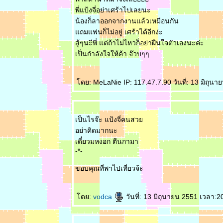
พี่แป้งจี่อย่าเศร้าไปเลยนะ
ซี๊ดดดด ที่ร้าน
น้องก็ลาออกจากงานแล้วเหมือนกัน
ำแซ่บ ** : :
ถมแฟนก็ไม่อยู่ เศร้าได้อีกง่ะ
: : ** สปาเก็ตตี้
สู้ๆนะีพี่ แต่ถ้าไม่ไหวก็อย่าฝืนใจตัวเองนะค่ะ
สไตล์ญี่ปุ่น ที่
เป็นกำลังใจให้ค้า จ๊วบๆๆ
ร้าน Pasta
House :
Volcano ** : :
ดย: MeLaNie IP: 117.47.7.90 วันที่: 13 มิถุนา
; : **
Daidomon ดับ
หิวในวันรถโ ค
ต ร ติด ** : :
เป็นไรจ๊ะ แป้งจี่คนสว
: : ** ชั่วโมง
อย่าคิดมากนะ
เร่งด่วนก่อนดู
เดี๋ยวมหงอก ตีนกามา
-*-
หนัง @ Tidbit
Treasure,
ขอบคุณที่พาไปเที่ยวจ้ะ
Siam Dis ** : :
: : ** หนึ่งมื้อ
อิ่มที่ Viet
ดย:
vodca
วันที่: 13 มิถุนายน 2551 เวลา:2
Cuisine, MBK
** : :