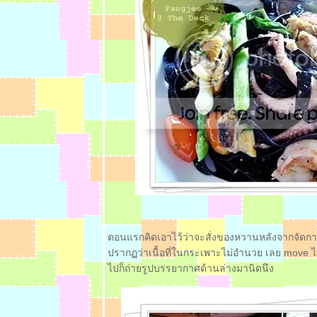
กรุงเทพ ** ::
:: ** อิ่มจนจุกที่
Outback
Steakhouse
ร้านสเต็ก
สัญชาติออสซี่
** ::
:: ** The Deck
นวันเหงา
(แต่ไม่เศร้า
นะ) ** ::
:: ** กาต๊าก กา
ต๊าก....ไก่ทอด
สนอร่อยกับ
ส้มตำของ
ปรด ** ::
ตอนแรกคิดเอาไว้ว่าจะสั่งของหวานหลังจากจัดกา
:: ** Eating
ปรากฏว่าเนื้อที่ในกระเพาะไม่อำนวย เลย move ไปจิ
Therapy
ไปก็ถ่ายรูปบรรยากาศด้านล่างมานิดนึง
no.1# พาสต้า
@ Hay ในวัน
จิตตก ** ::