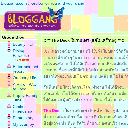
Bloggang.com : weblog for you and your gang
Group Blog
:: ** The Deck ในวันเหงา (แต่ไม่เศร้านะ) ** ::
Beauty Hall
Dining
เซ็งในอารมณ์มากมาย แต่ไม่ใช่ว่ามีปัญหาชีวิตรั
Paradise
งานการที่ทำปัจจุบันมากกว่า แบบว่าจะตกงานเมื่อไหร่ก
อะไรตรงนี้มาก ไม่ได้คิดที่จะอยู่นาน เพียงแต่ยังไ
Entertainment
พลนจะซื้อเวลาที่นี่อีกไม่เกินปี แล้วจะตัดสินใจเลือ
report
อยากให้ทุกอย่างเป็นไปตามแผน แต่ถ้ามันไม่ใช่ ก็คง
Ordinary Life
A Million Way
วันนี้เลยไม่มีกระจิตกระใจจะทำงาน ไม่ได้อ้างนะ แต
to Love
เขียนบล๊อก ไม่ให้จิตว่าง แต่ก็อีกนะ ดั๊นอัพร้าน
Happy Family
ไม่ต้องบอก ผู้หญิงอย่างเราเดากันเองได้โนะ มันจะมี
Time
Circle of
The Deck
เป็นร้านที่จะพาไปหม่ำๆ กัน...รูปอา
Friendship
นั่งเหงาอยู่คนเดียว สั่งมามาก กินไม่หมดแล้วจะเสี
Photo story
นี้อยู่แถวๆ ท่าเตียน ติดริมน้ำและมองเห็นวิว Te
My Journey