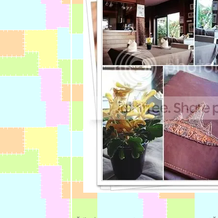
:: ** แวะอิ่มที่
ร้านศรีสุนีย์
นครนายก ทาง
ผ่านเข้า
พระนคร ** ::
:: ** ก๋วยเตี๋ยว
ปากอ้า...ร้าน
ชื่อแปลก แต่เก๋
** ::
:: ** สั่งเต็มที่
@ FUJI - ก็
เค้าว่าอร่อยทู๊
กกกกอย่างนี่
เนอะ ** ::
:: ** ก๋วยจั๊บเวี
ดกงเส้นหนึบๆ
ถวๆ ตลาด
สวนหลวง ** ::
:: ** Cafe de
Tu....นี่ถ้าไม่