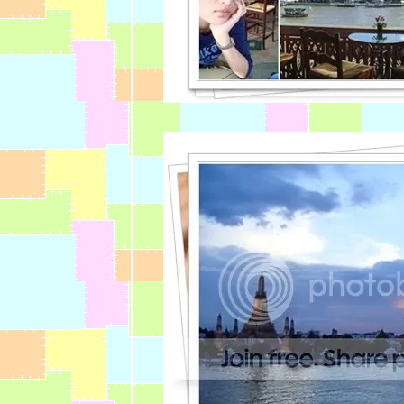
ตลาดน้ำดอน
หวาย ** ::
:: ** นึกอะไร
ไม่ออก ก็ไป
สวนกุหลาบ
พระราม 5 ซิ
เนอะ ** ::
:: ** อิ่มท้อง ถูก
ตังค์ @ ร้าน
ข้าวต้ม อ.ต.ก.
จานละ 10-15-
20 ** ::
:: ** อีสานไม่
ซ่บ @ นิตยา
ไก่ย่าง ** ::
:: ** ทำไมมีแต่
เมนูกุ้งที่ร้าน
ริมสวน,
นครนายก +
อาหารเจแสน