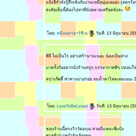
ป้งจี่กำลังรู้สึกเซ็งกับงานเหมือนุ่นเลยอ่ะ (สดๆร้
Center ** : :
สงสัยเย็นนี้ต้องไปหาที่นั่งคลายเครียดมั่งละ
: : ** ร้าน
ประมวลมงคล
ของคุณโอปอล์
เพื่อนสนิท ** :
ดย:
หนีแม่มาอาร์ซีเอ
วันที่: 13 มิถุนายน 2
:
: : ** กิน
ก๋วยเตี๋ยวที่ร้าน
พี่จี่ ไม่เป็นไร อย่าเศร้านานเนอะ น้องเป็นห่วง
ฝรั่ง @ The
Ninth Cafe ** :
:
บาครั้งก้ออยากนั่งร้านหรูๆ บรรยากาศดีๆ ปลอบใจ
: : ** ที่แคบแต่
สปาเก๊ตตี้ ท่าทางน่าอร่อย จนน้ำตาไหลเลยเนอะ อิอ
จกว้างที่ร้าน
ฝุ่นตลบ,
จตุจักร** : :
: : ** ปิ้งย่างไร้
ดย:
LoveToBeLoved
วันที่: 13 มิถุนายน 2
ควันที่ Yuu
Restaurant,
Japanese Bar
B.Q. @ La
Villa ** : :
ชอบร้านนี้ตรงวิววัดอรุณ สวยนี่แหละพี่แป้ง
พาสต้าน่าหม่ำจังเล้
: : ** ชวนไป