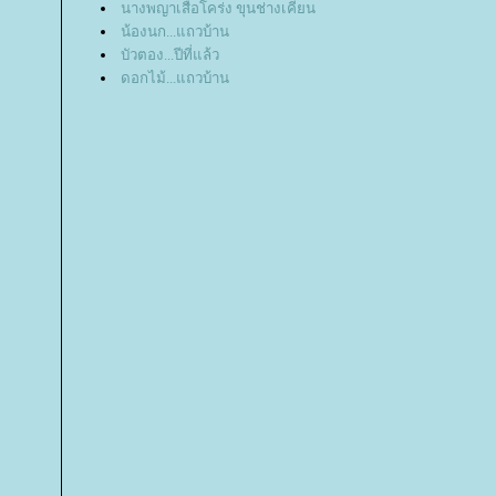
นางพญาเสือโคร่ง ขุนช่างเคี่ยน
น้องนก...แถวบ้าน
บัวตอง...ปีที่แล้ว
ดอกไม้...แถวบ้าน