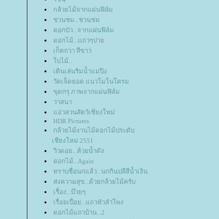
กล้วยไม้จากแผ่นฟิล์ม
ชวนชม...ชวนชม
ดอกบัว...จากแผ่นฟิล์ม
ดอกไม้...แถวๆปา
เก็ตถวา สีขาว
บไม้...
เดินเล่นริมน้ำแม่ปิง
วัดเจ็ดยอด แนวโมโนโครม
ขุดกรุ ภาพจากแผ่นฟิล์ม
วาสนา
อ่วสวนสัตว์เชียงใหม่
HDR Pictures
กล้วยไม้งานไม้ดอกไม้ประดับ
เชียงใหม่ 2551
วิวดอย...ห้วยน้ำดัง
ดอกไม้...Again
ทราบชื่อนกแล้ว...นกกินปลีสีน้ำเงิน
ส่งความสุข...ด้วยกล้วยไม้ครับ
เรื่อง...บ๊วยๆ
เรื่อยเปื่อย...แถวหัวลำโพง
ดอกไม้แถวบ้าน...2