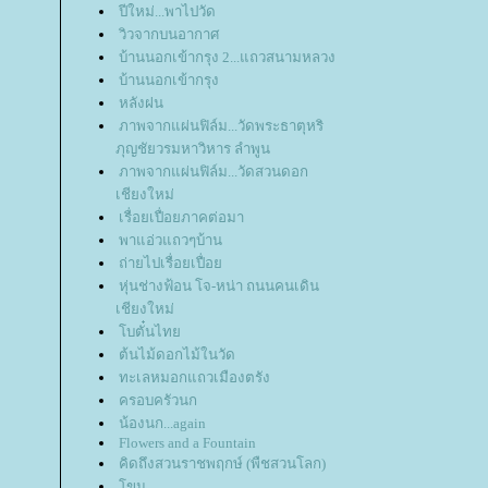
ปีใหม่...พาไปวัด
วิวจากบนอากาศ
บ้านนอกเข้ากรุง 2...แถวสนามหลวง
บ้านนอกเข้ากรุง
หลังฝน
ภาพจากแผ่นฟิล์ม...วัดพระธาตุหริ
ภุญชัยวรมหาวิหาร ลำพูน
ภาพจากแผ่นฟิล์ม...วัดสวนดอก
เชียงใหม่
เรื่อยเปื่อยภาคต่อมา
พาแอ่วแถวๆบ้าน
ถ่ายไปเรื่อยเปื่อ
หุ่นช่างฟ้อน โจ-หน่า ถนนคนเดิน
เชียงใหม่
บตั๋นไท
ต้นไม้ดอกไม้ในวัด
ทะเลหมอกแถวเมืองตรัง
ครอบครัวนก
น้องนก...again
Flowers and a Fountain
คิดถึงสวนราชพฤกษ์ (พืชสวนโลก)
ขน