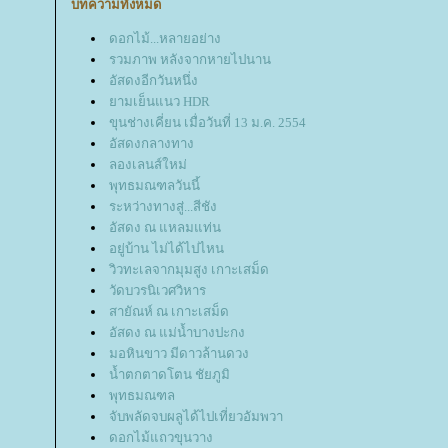
บทความทั้งหมด
ดอกไม้...หลายอย่าง
รวมภาพ หลังจากหายไปนาน
อัสดงอีกวันหนึ่ง
ามเย็นแนว HDR
ขุนช่างเคี่ยน เมื่อวันที่ 13 ม.ค. 2554
อัสดงกลางทาง
ลองเลนส์ใหม่
พุทธมณฑลวันนี้
ระหว่างทางสู่...สีชัง
อัสดง ณ แหลมแท่น
อยู่บ้าน ไม่ได้ไปไหน
วิวทะเลจากมุมสูง เกาะเสม็ด
วัดบวรนิเวศวิหาร
สายัณห์ ณ เกาะเสม็ด
อัสดง ณ แม่น้ำบางปะกง
มอหินขาว มีดาวล้านดวง
น้ำตกตาดโตน ชัยภูมิ
พุทธมณฑล
จับพลัดจบผลูได้ไปเที่ยวอัมพวา
ดอกไม้แถวขุนวาง