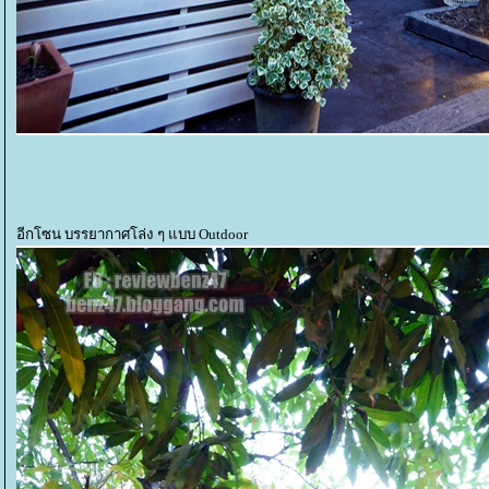
อีกโซน บรรยากาศโล่ง ๆ แบบ Outdoor