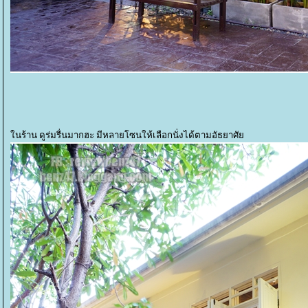
นร้าน ดูร่มรื่นมากฮะ มีหลายโซนให้เลือกนั่งได้ตามอัธยาศั