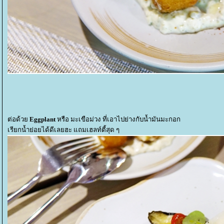
ต่อด้ว
Eggplant
หรือ มะเขือม่วง ที่เอาไปย่างกับน้ำมันมะกอก
เรียกน้ำย่อยได้ดีเลยฮะ แถมเฮลท์ตี้สุด ๆ