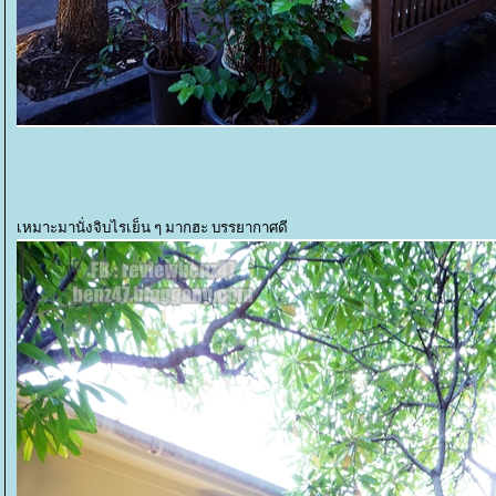
เหมาะมานั่งจิบไรเย็น ๆ มากฮะ บรรยากาศดี