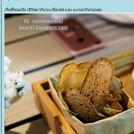
เริ่มที่ขนมปัง เสิร์ฟมากับ มะเขือเทศ และ มะกอกกันก่อนฮะ