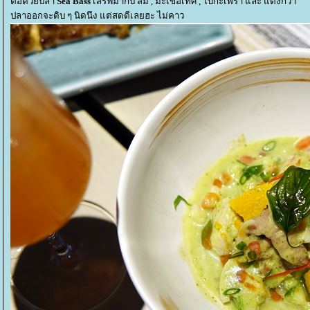
ต่อด้วยปลา
Sea Bass
เสิร์ฟมากับ ส้ม , มะเขือเทศ , ใบกะเพรา และ แตงกวา
ปลาออกจะดิบ ๆ นิดนึง แต่สดดีเลยฮะ ไม่คาว