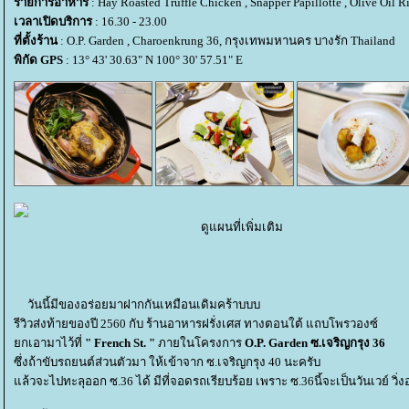
รายการอาหาร
: Hay Roasted Truffle Chicken , Snapper Papillotte , Olive Oil R
เวลาเปิดบริการ
: 16.30 - 23.00
ที่ตั้งร้าน
: O.P. Garden , Charoenkrung 36, กรุงเทพมหานคร บางรัก Thailand
พิกัด GPS
: 13° 43' 30.63" N 100° 30' 57.51" E
ดูแผนที่เพิ่มเติม
วันนี้มีของอร่อยมาฝากกันเหมือนเดิมคร้าบบบ
รีวิวส่งท้ายของปี 2560 กับ ร้านอาหารฝรั่งเศส ทางตอนใต้ แถบโพรวองซ์
กเอามาไว้ที่
" French St. "
ภายในโครงการ
O.P. Garden
ซ.เจริญกรุง 36
ซึ่งถ้าขับรถยนต์ส่วนตัวมา ให้เข้าจาก ซ.เจริญกรุง 40 นะครับ
ล้วจะไปทะลุออก ซ.36 ได้ มีที่จอดรถเรียบร้อย เพราะ ซ.36นี้จะเป็นวันเวย์ วิ่