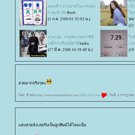
ตอนที่ 3 มารยาทในการแต่ง
เข้
กายเข้าวัด
Beeli
คร
(1 ก.ค. 2569 01:35:03 น.)
หม
(21
งามเอย...งามสม บรมราชินี
วิ่
เสด็จฯ​ เยือนอิตาลี
haiku
256
(17 มี.ค. 2569 16:19:48 น.)
(19
สวยมากจริงๆคะ
ดย: น้ำหอม http://www.mizzperfume.com/ (
MizzPerfume
) วันที่: 4 กรกฎาค
ต่งสวยจังเลยรับเป็นลูกศิษย์ได้ไหมเนี่