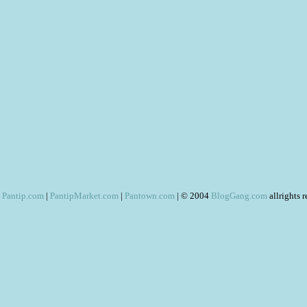
Pantip.com
|
PantipMarket.com
|
Pantown.com
| © 2004
BlogGang.com
allrights 