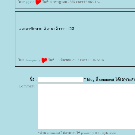
ดย:
jigsoo
วันที่: 4 กรกฎาคม 2555 เวลา:16:06:21 น.
วะมาทักทาย ด้วยนะจ้าาาาา อิอิ
rassapoom
rassapoom clinic
รัสมิ์ภูมิ
รัสมิ์ภูมิ คลินิก
ฟิลเลอร์
ฉีดฟิลเลอร์
ฟิลเลอร์
ฉีดฟิลเลอร์
Ultraformer
กกระชับ
ลดริ้วรอ
สลายไข
กำจัดขน
เลเซอร์ขน
กำจัดขน
Hair Removal
ฉีดฟิลเลอร์น้องสาว
ฟิลเลอร์น้องสาว
ดูดไขมันเหนียง
คางสองชั้น
FaceTite
AccuTite
Hifu
Super Hifu
มาส์กหน้า
ตาสองชั้น
ทำตาสองชั้น
ศัลยกรรมตาสองชั้น
ฟิลเลอร์สะโพก
ฟิลเลอร์เสริมสะโพก
ฉีดฟิลเลอร์สะโพก
ฉีด
Plus
Exosome Plus+
กระชับช่องคลอด
ช่องคลอด
Vaginal
Vaginal Reju
Skin Quality
ฉีดฟิลเลอร์ใต้ตา
ฟิลเลอร์ใต้ตา
Ultracol
ไหมน้ำ
Allergan
บ Allergan
ฉีดโบ Allergan
Super Skin Laser
ฝ้า กระ
ฝ้า กระ จุดด่างดำ
Picocare 450 Laser
ร้อยไหม
ร้อยไหมคืออ
Juvederm
Juvederm Volite
New Juvederm Volite
Radiesse
Radiesse Filler
Sculptra
คอลลาเจน
เสริมจมูก
ศัลยกรรมเสริมจมูก
ปลูกผม FUE
ฟิลเลอร์
Filler
ฉีดฟิลเลอร์
Thermage
Thermage FLX
กกระชับ
กกระชับผิว
Ulthera
New Ulthera SPT
Ulthera SPT
EMFACE
สลายไขมันด้วยความเย็น
สลายไขมัน
BodyTite
ดูดไขมัน
Emsculpt
สร้างกล้ามเนื้อ
ลดไขมัน
สอนฉีดโปรแกรมฟิลเลอร์
สอนฉีดฟิลเลอร์
ฉีดฟิลเลอร์
ห้ใจ
สุขภาพ
ดย:
teawpretty
วันที่: 13 มีนาคม 2567 เวลา:15:16:58 น.
ชื่อ :
* blog นี้ comment ได้เฉพาะส
Comment :
*ส่วน comment ไม่สามารถใช้ javascript และ style sheet