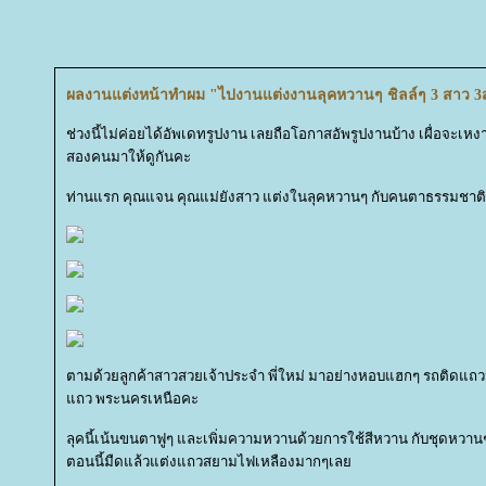
ผลงานแต่งหน้าทำผม "ไปงานแต่งงานลุคหวานๆ ชิลล์ๆ 3 สาว 3ส
ช่วงนี้ไม่ค่อยได้อัพเดทรูปงาน เลยถือโอกาสอัพรูปงานบ้าง เผื่อจะเ
สองคนมาให้ดูกันคะ
ท่านแรก คุณแจน คุณแม่ยังสาว แต่งในลุคหวานๆ กับคนตาธรรมชาติ
ตามด้วยลูกค้าสาวสวยเจ้าประจำ พี่ใหม่ มาอย่างหอบแฮกๆ รถติดแถว
ถว พระนครเหนือคะ
ลุคนี้เน้นขนตาฟูๆ และเพิ่มความหวานด้วยการใช้สีหวาน กับชุดหวาน
ตอนนี้มืดแล้วแต่งแถวสยามไฟเหลืองมากๆเล