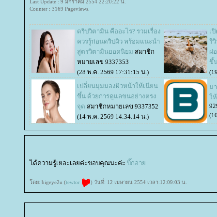
Last Update : 9 มกราคม 2554 22:20:22 น.
Counter : 3169 Pageviews.
ดริปวิตามิน คืออะไร? รวมเรื่อง
เป
ควรรู้ก่อนดริปผิว พร้อมแนะนำ
รี
สูตรวิตามินยอดนิยม
สมาชิก
ผ่
หมายเลข 9337353
ขึ้
(28 พ.ค. 2569 17:31:15 น.)
(1
เปลี่ยนมุมมองผิวหน้าให้เนียน
มา
ขึ้น ด้วยการดูแลขนอย่างตรง
ห้
92
จุด
สมาชิกหมายเลข 9337352
(1
(14 พ.ค. 2569 14:34:14 น.)
ได้ความรู้เยอะเลยค่ะขอบคุณนะค่ะ
บิ๊กอา
ดย: bigeye2u (
tewtor
) วันที่: 12 เมษายน 2554 เวลา:12:09:03 น.