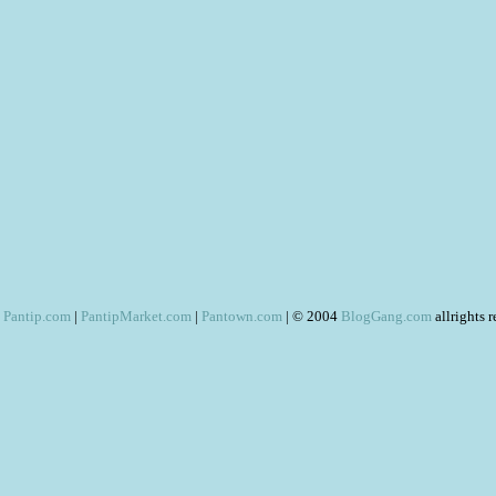
Pantip.com
|
PantipMarket.com
|
Pantown.com
| © 2004
BlogGang.com
allrights 