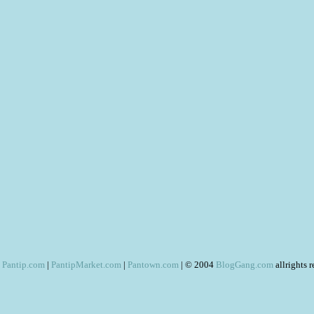
Pantip.com
|
PantipMarket.com
|
Pantown.com
| © 2004
BlogGang.com
allrights 