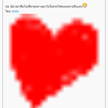
ปล. อ้อ! อย่าลืมไปเที่ยวทุ่งทานตะวันโดยรถไฟตอนปลายปีนะคะ
ดย:
leslie