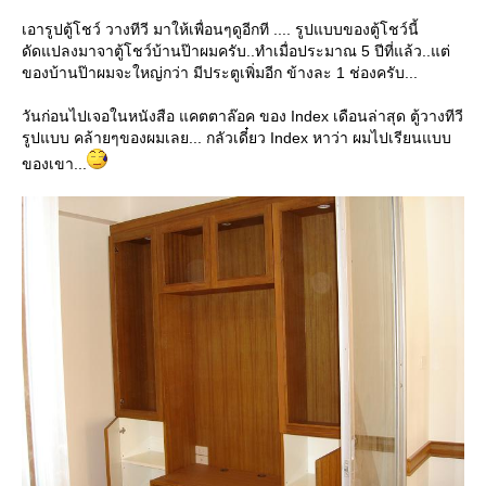
เอารูปตู้โชว์ วางทีวี มาให้เพื่อนๆดูอีกที .... รูปแบบของตู้โชว์นี้
ดัดแปลงมาจาตู้โชว์บ้านป๊าผมครับ..ทำเมื่อประมาณ 5 ปีที่แล้ว..แต่
ของบ้านป๊าผมจะใหญ่กว่า มีประตูเพิ่มอีก ข้างละ 1 ช่องครับ...
วันก่อนไปเจอในหนังสือ แคตตาล๊อค ของ Index เดือนล่าสุด ตู้วางทีวี
รูปแบบ คล้ายๆของผมเลย... กลัวเดี๋ยว Index หาว่า ผมไปเรียนแบบ
ของเขา...