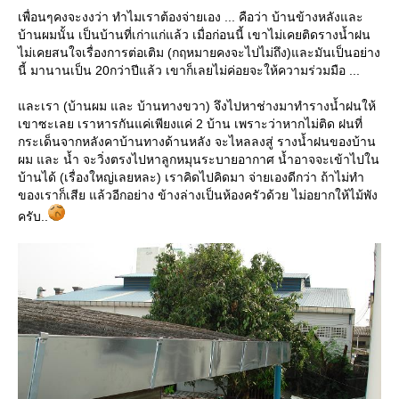
เพื่อนๆคงจะงงว่า ทำไมเราต้องจ่ายเอง ... คือว่า บ้านข้างหลังและ
บ้านผมนั้น เป็นบ้านที่เก่าแก่แล้ว เมื่อก่อนนี้ เขาไม่เคยติดรางน้ำฝน
ไม่เคยสนใจเรื่องการต่อเติม (กฤหมายคงจะไปไม่ถึง)และมันเป็นอย่าง
นี้ มานานเป็น 20กว่าปีแล้ว เขาก็เลยไม่ค่อยจะให้ความร่วมมือ ...
ละเรา (บ้านผม และ บ้านทางขวา) จึงไปหาช่างมาทำรางน้ำฝนให้
เขาซะเลย เราหารกันแค่เพียงแค่ 2 บ้าน เพราะว่าหากไม่ติด ฝนที่
กระเด็นจากหลังคาบ้านทางด้านหลัง จะไหลลงสู่ รางน้ำฝนของบ้าน
ผม และ น้ำ จะวิ่งตรงไปหาลูกหมุนระบายอากาศ น้ำอาจจะเข้าไปใน
บ้านได้ (เรื่องใหญ่เลยหละ) เราคิดไปคิดมา จ่ายเองดีกว่า ถ้าไม่ทำ
ของเราก็เสีย แล้วอีกอย่าง ข้างล่างเป็นห้องครัวด้วย ไม่อยากให้ไม้พัง
ครับ..