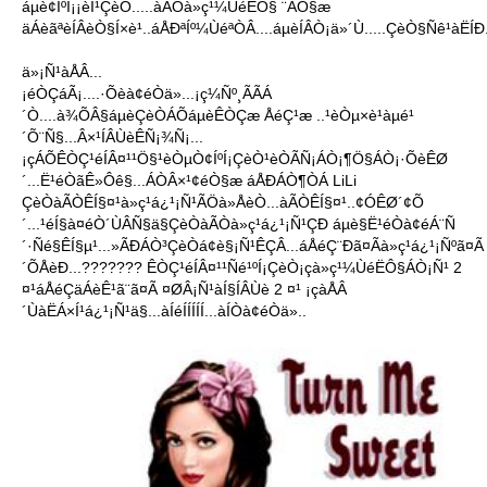
áµè¢ÍºÍ¡¡èÍ¹ÇèÒ.....àÃÒà»ç¹¼ÙéË­Ô§ ¨ÃÔ§æ
äÁèãªèÍÂèÒ§Í×è¹..áÅÐªÍº¼ÙéªÒÂ....áµèÍÂÒ¡ä»´Ù.....ÇèÒ§Ñê¹àËÍÐ..
ä»¡Ñ¹àÅÂ...
¡éÒÇáÃ¡....·Õèà¢éÒä»...¡ç¼Ñº¸ÃÃÁ
´Ò....à¾ÕÂ§áµèÇèÒÁÕáµèÊÒÇæ ÅéÇ¹æ ..¹èÒµ×è¹àµé¹
´Õ¨Ñ§...Â×¹ÍÂÙèÊÑ¡¾Ñ¡...
¡çÁÕÊÒÇ¹éÍÂ¤¹¹Ö§¹èÒµÒ¢ÍºÍ¡ÇèÒ¹èÒÃÑ¡ÁÒ¡¶Ö§ÁÒ¡·ÕèÊØ
´...Ë¹éÒãÊ»Ôê§...ÁÒÂ×¹¢éÒ§æ áÅÐÁÒ¶ÒÁ LiLi
ÇèÒàÃÒÊÍ§¤¹à»ç¹á¿¹¡Ñ¹ÃÖà»ÅèÒ...àÃÒÊÍ§¤¹..¢ÓÊØ´¢Õ
´...¹éÍ§à¤éÒ´ÙÂÑ§ä§ÇèÒàÃÒà»ç¹á¿¹¡Ñ¹ÇÐ áµè§Ë¹éÒà¢éÁ¨Ñ
´·Ñé§ÊÍ§µ¹...»ÃÐÁÒ³ÇèÒá¢è§¡Ñ¹ÊÇÂ...áÅéÇ¨Ðã¤Ãà»ç¹á¿¹¡Ñºã¤Ã
´ÕÅèÐ...??????? ÊÒÇ¹éÍÂ¤¹¹Ñé¹ºÍ¡ÇèÒ¡çà»ç¹¼ÙéË­Ô§ÁÒ¡Ñ¹ 2
¤¹áÅéÇäÁèÊ¹ã¨ã¤Ã ¤ØÂ¡Ñ¹àÍ§ÍÂÙè 2 ¤¹ ¡çàÅÂ
´ÙàËÁ×Í¹á¿¹¡Ñ¹ä§...àÍéÍÍÍÍÍ...àÍÒà¢éÒä»..