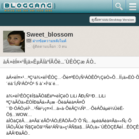
Sweet_blossom
ฝากข้อความหลังไมค์
ผู้ติดตามบล็อก : 0 คน
àÁ×èÍ¤×¹ÍÍ¡ä»ÊµÃÍàºÍÃÕè...´ÙÊÒÇæ ÁÒ..
àÁ×èÍ¤×¹...ªÇ¹à¾×èÍ¹ÊÒÇ...·Õè¤ºËÒ¡Ñ¹ÁÒÊÔº¡ÇèÒ»Õ...ÍÍ¡ä»ËÒ·
´éà¨Í¡Ñ¹ÁÒ¹Ò¹ 5 à´×Í¹ä´é...
à¾×èÍ¹ÊÒÇ¢Í§àÃÒãËéª×èÍÇèÒ LiLi ÅÐ¡Ñ¹¹Ð...LiLi
ªÇ¹àÃÒä»ËÒÍÐäÃá»Å¡æ ·ÕèäÁèà¤Â¤Ô
´¨Ð·ÓÁÒ¡èÍ¹...¹Ñè¹¡ç¤×Í...ä»à·ÕèÂÇ¼Ñº...·ÕèÁÕáµè¼ÙéË­
Ô§...WOW....
àÍÒàÇêÂ....à¤Âä´éÂÔ¹ÁÒ¡ËÅÒÂ»Õ´Õ´Ñ¡...áµèäÁèà¤Âä»«Ñ¡·Õ
ÍÂÒ¡ÃÙé¨Ñ§ÇèÒã¹¹Ñé¹ÁÑ¹à»ç¹ÂÑ§ä§...ÍÂÒ¡ä»´ÙÊÒÇËÅèÍ...ÊÒÇÊ
àÅÂ¹ÐàÃÒ..