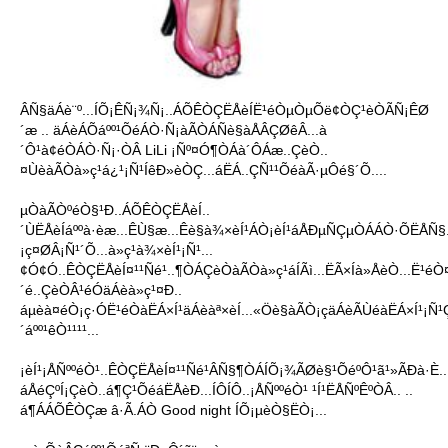
ÂÑ§äÁè¨º...ÍÕ¡ÊÑ¡¾Ñ¡..ÁÕÊÒÇËÅèÍË¹éÒµÒµÕë¢ÒÇ¹èÒÃÑ¡ÊØ
´æ .. äÁèÁÕáºº¹ÕéÁÒ·Ñ¡àÃÒÁÑè§àÅÂÇØêÂ...à
´Ô¹à¢éÒÁÒ·Ñ¡·ÒÂ LiLi ¡Ñº¤Ó¶ÒÁà´ÔÁæ..ÇèÒ..
¤ÙèàÃÒà»ç¹á¿¹¡Ñ¹ÍêÐ»èÒÇ...áËÁ..ÇÑ¹¹ÕéàÃ·µÔé§´Õ....
µÒàÃÒºéÒ§¹Ð..ÁÕÊÒÇËÅèÍ..
´ÙËÅèÍáººà·èæ...ÊÙ§æ...Êè§à¾×èÍ¹ÁÒ¡èÍ¹áÅÐµÑÇµÒÁÁÒ·ÕËÅÑ§.
¡ç¤ØÂ¡Ñ¹´Õ...à»ç¹à¾×èÍ¹¡Ñ¹...
¢Ó¢Ó..ÊÒÇËÅèÍ¤¹¹Ñé¹..¶ÒÁÇèÒàÃÒà»ç¹áÍÃì...ËÃ×Íà»ÅèÒ...Ë¹éÒ
´é..ÇèÒÂ¹éÓäÁèà»ç¹¤Ð..
áµèà¤éÒ¡ç·ÓË¹éÒàËÁ×Í¹äÁèàª×èÍ...«Öè§àÃÒ¡çäÁèÃÙéàËÁ×Í¹¡
´áºº¹êÒ¹¹¹¹...
¡èÍ¹¡ÅÑººéÒ¹..ÊÒÇËÅèÍ¤¹¹Ñé¹ÂÑ§¶ÒÁÍÕ¡¾ÃØè§¹ÕéºÔ¹ã¹»ÃÐà·È.
áÅéÇºÍ¡ÇèÒ..á¶Ç¹ÕéáËÅèÐ...ÍÔÍÔ..¡ÅÑººéÒ¹ ¹Í¹ËÅÑºÊºÒÂ.. ..
á¶ÁÁÕÊÒÇæ â·Ã.ÁÒ Good night ÍÕ¡µèÒ§ËÒ¡...