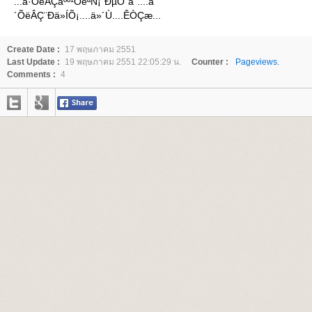
...à·ÕèÂÇáºº¹ÕéªÑ¡¨ÐµÔ´ã¨....à
´ÕëÂÇ¨Ðä»ÍÕ¡....ä»´Ù....ÊÒÇæ...
Create Date :
17 พฤษภาคม 2551
Last Update :
19 พฤษภาคม 2551 22:05:29 น.
Counter :
Pageviews.
Comments :
4