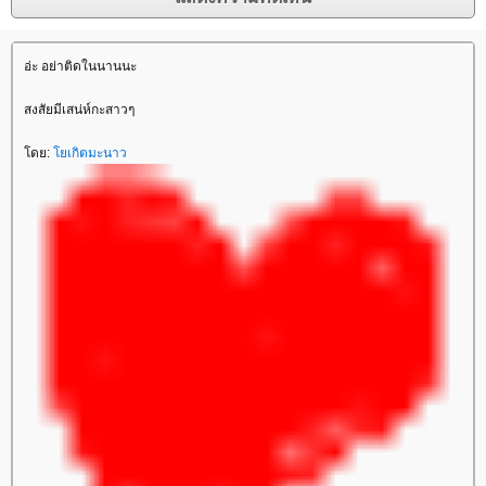
อ่ะ อย่าติดในนานนะ
สงสัยมีเสน่ห์กะสาวๆ
ดย:
เกิตมะนาว