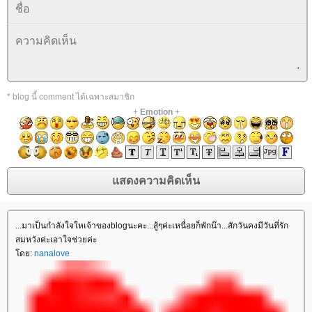
* blog นี้ comment ได้เฉพาะสมาชิก
+
Emotion
+
...มาเป็นกำลังใจใหเจ้าของblogนะคะ...สู้ๆค่ะเหนื่อยก็พักน๊า...สักวันคงมีวันที่รัก
สมหวังค่ะเอาใจช่วยค่ะ
ดย:
nanalove