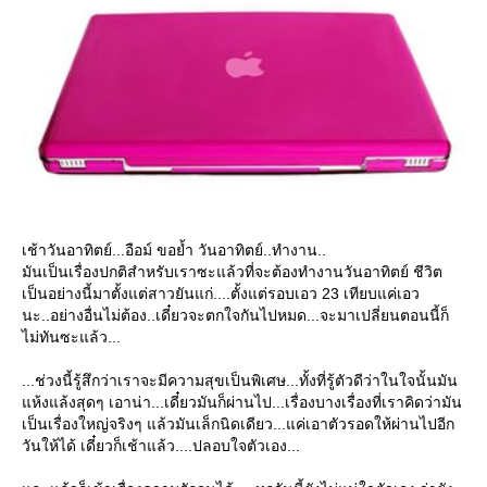
เช้าวันอาทิตย์...อือม์ ขอย้ำ วันอาทิตย์..ทำงาน..
มันเป็นเรื่องปกติสำหรับเราซะแล้วที่จะต้องทำงานวันอาทิตย์ ชีวิต
เป็นอย่างนี้มาตั้งแต่สาวยันแก่....ตั้งแต่รอบเอว 23 เทียบแค่เอว
นะ..อย่างอื่นไม่ต้อง..เดี๋ยวจะตกใจกันไปหมด...จะมาเปลี่ยนตอนนี้ก็
ไม่ทันซะแล้ว...
...ช่วงนี้รู้สึกว่าเราจะมีความสุขเป็นพิเศษ...ทั้งที่รู้ตัวดีว่าในใจนั้นมัน
ห้งแล้งสุดๆ เอาน่า...เดี๋ยวมันก็ผ่านไป...เรื่องบางเรื่องที่เราคิดว่ามัน
เป็นเรื่องใหญ่จริงๆ แล้วมันเล็กนิดเดียว...แค่เอาตัวรอดให้ผ่านไปอีก
วันให้ได้ เดี๋ยวก็เช้าแล้ว....ปลอบใจตัวเอง...