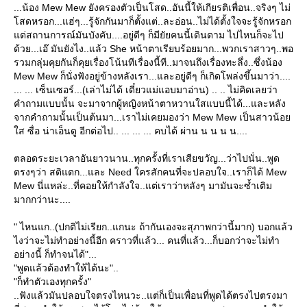
...น้อง Mew Mew ยังครองตัวเป็นโสด..อันนี้ให้เกียรติเพื่อน..จริงๆ ไม่
สดหรอก...แฮ่ๆ...รู้จักกันมาก็ตั้งแต่..ละอ่อน..ไม่ได้ตั้งใจจะรู้จักหรอก
ต่สถานการณ์มันบังคับ....อยู่ดีๆ ก็มียัยคนนี้เดินตาม ไปไหนก็จะไป
ด้วย...เอ๊ มันยังไง..แล้ว She หน้าตาเรียบร้อยมาก...พวกเราสาวๆ..พอ
รวมกลุ่มคุยกันก็คุยเรื่องโน้นทีเรื่องนี้ที..มาจนถึงเรื่องทะลึ่ง..ซึ่งน้อง
Mew Mew ก็นั่งฟังอยู่ข้างหลังเรา...และอยู่ดีๆ ก็เกิดโพล่งขึ้นมาว่า....
... ... เซ็นเซอร์...(เล่าไม่ได้ เดี๋ยวแม่แอบมาอ่าน) .. .. ไม่คิดเลยว่า
คำถามแบบนั้น จะมาจากผู้หญิงหน้าตาหวานใสแบบนี้ได้...และหลัง
จากคำถามนั้นเป็นต้นมา...เราไม่เคยมองว่า Mew Mew เป็นสาวน้อ
ส ซื่อ น่าเอ็นดู อีกต่อไป.. ... ... ... คบได้ ผ่าน น น น น....
ตลอดระยะเวลาอันยาวนาน..ทุกครั้งที่เราเสียขวัญ...ว่าไปนั่น..พูด
ตรงๆว่า สติแตก...และ Need ใครสักคนที่จะปลอบใจ..เราก็ได้ Mew
Mew นี่แหล่ะ..ที่คอยให้กำลังใจ..แต่เราว่าหลังๆ มามันจะซ้ำเติม
มากกว่านะ....
" ไหนแก..(ปกติไม่เรียก..แกนะ ถ้ากันเองจะสุภาพกว่านี้มาก) บอกแล้ว
ไงว่าจะไม่ทำอย่างนี้อีก คราวที่แล้ว... คนที่แล้ว...ก็บอกว่าจะไม่ทำ
อย่างนี้ ก็ทำจนได้"...
"พูดแล้วต้องทำให้ได้นะ"..
"ก็ทำตัวเองทุกครั้ง"
..ฟังแล้วมันปลอบใจตรงไหนวะ..แต่ก็เป็นเพื่อนที่พูดได้ตรงไปตรงมา