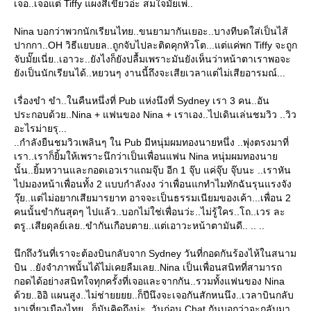
เจอ..เจอแต่ Tiffy แผงสีเขียวอ่ะ สมใจมั๊ยเพ่..
Nina บอกว่าพวกนักเรียนไทย..ขนยามากันเยอะ..บางทีบดใส่เป็นไส้
ปากกา..OH วิธีแยบยล..ถูกจับไปละติดคุกหัวโต...แต่แค่พก Tiffy จะถูก
จับมั๊ยเนี่ย..เอาวะ..ยังไงก็ยังปลื้มเพราะมันยังเห็นว่าหน้าตาเราพอจะ
ังเป็นนักเรียนได้..หยวนๆ งานนี้ถึงจะเสียเวลาแต่ไม่เสียอารมณ์...
เรื่องขำ ขำ..ในคืนหนึ่งที่ Pub แห่งนึงที่ Sydney เรา 3 คน..อัน
ประกอบด้วย..Nina + แฟนของ Nina + เราเอง..ไปเดินเล่นชมวิว ..วิว
อะไรม่ายรุ...
..กำลังยืนชมวิวเพลินๆ ใน Pub มีหนุ่มผมทองนายหนึ่ง ..พุ่งตรงมาที่
เรา..เราก็ยิ้มให้เพราะนึกว่าเป็นเพื่อนแฟน Nina หนุ่มผมทองนา
นั้น..ยิ้มหวานและกอดเอวเราแถมจุ๊บ อีก 1 จุ๊บ แค่จุ๊บ จุ๊บนะ ..เราหัน
ไปมองหน้าเพื่อนทั้ง 2 แบบกำลังงง ว่าเพื่อนแกทำไมทักฉันรุนแรงจัง
วุ๊ย..แต่ไม่อยากเสียมารยาท อาจจะเป็นธรรมเนียมของเค้า...เพื่อน 2
คนนั้นขำกันสุดๆ ไปแล้ว..บอกไม่ใช่เพื่อนว่ะ..ไม่รู้ใคร..โถ..เวร ละ
ตรู..เสียดุลย์เลย..ขำกันเกือบตาย..แต่เอาวะหน้าตามันดี.. .. ..
นึกถึงวันที่เราจะต้องบินกลับจาก Sydney วันที่กอดกันร้องไห้ในสนาม
บิน ..ยังจำภาพนั้นได้ไม่เคยลืมเลย..Nina เป็นเพื่อนสนิทที่สามารถ
กอดได้อย่างสนิทใจทุกครั้งที่เจอและจากกัน..รวมทั้งแฟนของ Nina
ด้วย..อิอิ แผนสูง..ไม่ช่ายยยย..ก็ปีนึงจะเจอกันสักหนนึง..เวลาบินกลับ
มาเที่ยวเมืองไทย ..ก็มันคิดถึงน่ะ..วันก่อน Chat กันบอกว่าจะกลับมา