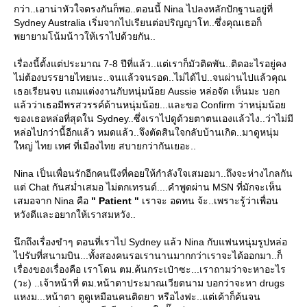
กว่า..เอาน่าหัวใจตรงกันก็พอ..ตอนนี้ Nina ไปลงหลักปักฐานอยู่ที่
Sydney Australia เริ่มจากไปเรียนต่อปริญญาโท..ซึ่งคุณเธอก็
พยายามโน้มน้าวให้เราไปด้วยกัน..
เรื่องนี้ตั้งแต่ประมาณ 7-8 ปีที่แล้ว..แต่เราก็มัวติดพัน..ติดอะไรอยู่คง
ไม่ต้องบรรยายไทยนะ..จนแล้วจนรอด..ไม่ได้ไป..จนผ่านไปแล้วคุณ
เธอเรียนจบ แถมแต่งงานกับหนุ่มน้อย Aussie หล่อจัด เห็นมะ บอก
ล้วว่าเธอมีพรสวรรค์ด้านหนุ่มน้อย...และขอ Confirm ว่าหนุ่มน้อ
ของเธอหล่อที่สุดใน Sydney..ซึ่งเราไปดูด้วยตาตนเองแล้วไง..ว่าไม่มี
หล่อไปกว่านี้อีกแล้ว หมดแล้ว..จึงตัดสินใจกลับบ้านเกิด..มาดูหนุ่ม
หญ่ ไทย เทศ ที่เมืองไทย สบายกว่ากันเยอะ..
Nina เป็นเพื่อนรักอีกคนนึงที่คอยให้กำลังใจเสมอมา..ถึงจะห่างไกลกัน
ต่ Chat กันสม่ำเสมอ ไม่ตกเทรนด์....คำพูดผ่าน MSN ที่มักจะเห็น
เสมอจาก Nina คือ
" Patient "
เราจะ อดทน จ้ะ..เพราะรู้ว่าเพื่อน
หวังดีและอยากให้เราสมหวัง..
นึกถึงเรื่องขำๆ ตอนที่เราไป Sydney แล้ว Nina กับแฟนหนุ่มรูปหล่อ
ไปรับที่สนามบิน...ทั้งสองคนรอเรานานมากกว่าเราจะได้ออกมา..ก็
เรื่องของเรื่องคือ เราโดน ตม.ค้นกระเป๋าซะ...เราถามว่าจะหาอะไร
(วะ) ..เจ้าหน้าที่ ตม.หน้าตาประมาณเวียตนาม บอกว่าจะหา drugs
หงม...หน้าตา ตูดูเหมือนคนติดยา หรือไงฟะ..แต่เค้าก็ค้นจน