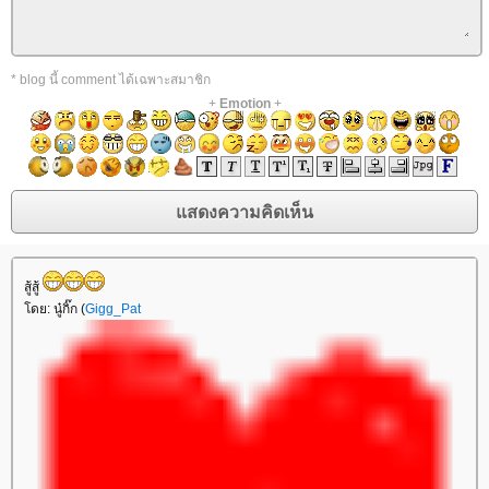
* blog นี้ comment ได้เฉพาะสมาชิก
+
Emotion
+
สู้สู้
ดย: นู๋กิ๊ก (
Gigg_Pat