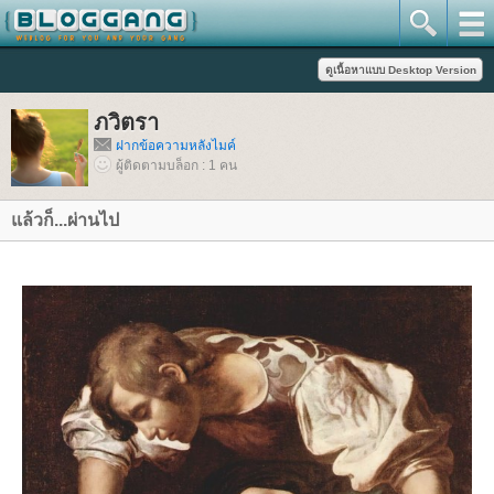
ภวิตรา
ฝากข้อความหลังไมค์
ผู้ติดตามบล็อก : 1 คน
ล้วก็...ผ่านไป