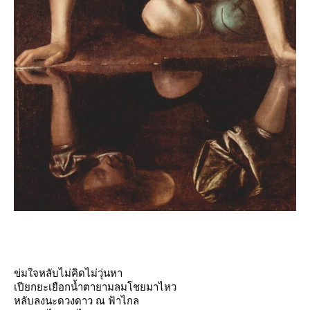
ข่มใจหลับไม่คิดไม่วุ่นหา
เปียกยะเยือกน้ำตายามลมโชยมาไหว
หลับลงนะดวงดาว ณ ฟ้าไกล